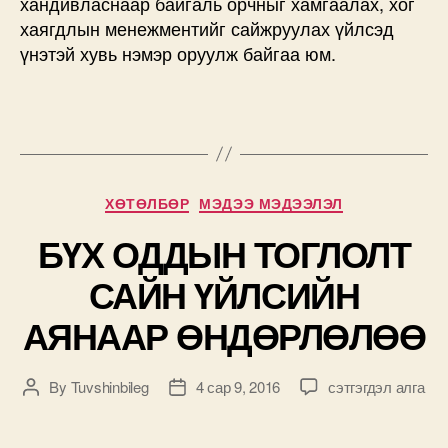
хандивласнаар байгаль орчныг хамгаалах, хог
хаягдлын менежментийг сайжруулах үйлсэд
үнэтэй хувь нэмэр оруулж байгаа юм.
Categories
ХӨТӨЛБӨР
МЭДЭЭ МЭДЭЭЛЭЛ
БҮХ ОДДЫН ТОГЛОЛТ
САЙН ҮЙЛСИЙН
АЯНААР ӨНДӨРЛӨЛӨӨ
БҮХ
By
Tuvshinbileg
4 сар 9, 2016
сэтгэгдэл алга
Post
Post
ОДДЫН
author
date
ТОГЛОЛТ