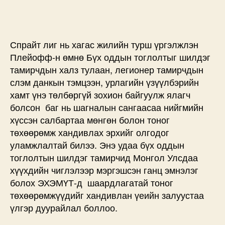
Спрайт лиг нь хагас жилийн турш үргэлжлэн
Плейофф-н өмнө Бүх оддын тоглолтыг шилдэг
тамирчдын халз тулаан, легионер тамирчдын
слэм данкын тэмцээн, урлагийн үзүүлбэрийн
хамт үнэ төлбөргүй зохион байгуулж ялагч
болсон баг нь шагналын сангаасаа нийгмийн
хүссэн салбартаа мөнгөн болон тоног
төхөөрөмж хандивлах эрхийг олгодог
уламжлалтай билээ. Энэ удаа бүх оддын
тоглолтын шилдэг тамирчид Монгол Улсдаа
хүүхдийн чиглэлээр мэргэшсэн ганц эмнэлэг
болох ЭХЭМҮТ-д шаардлагатай тоног
төхөөрөмжүүдийг хандивлан үеийн залуустаа
үлгэр дуурайлал боллоо.