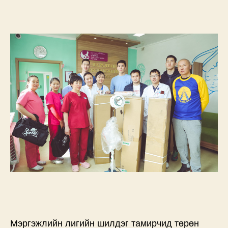
Мэргэжлийн лигийн шилдэг тамирчид төрөн