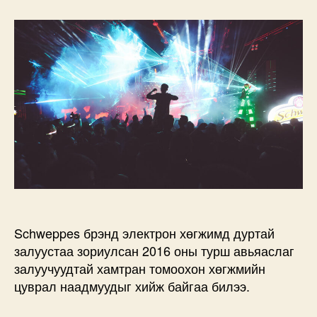
–
ТАНЫ
АГШИН
2016
дээр
Schweppes брэнд электрон хөгжимд дуртай
залуустаа зориулсан 2016 оны турш авьяаслаг
залуучуудтай хамтран томоохон хөгжмийн
цуврал наадмуудыг хийж байгаа билээ.