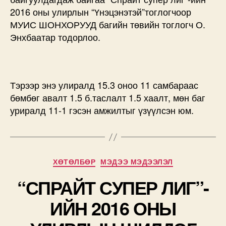
УЛИРЛЫН
2016 оны улирлын “Үнэцэнэтэй”тоглогчоор
ҮНЭ
МУИС ШОНХОРУУД багийн төвийн тоглогч О.
ЦЭНЭТЭЙ
Энхбаатар тодорлоо.
ТОГЛОГЧ
ТОДОРЛОО
дээр
Тэрээр энэ улиралд 15.3 оноо 11 самбараас
бөмбөг авалт 1.5 б.таслалт 1.5 хаалт, мөн баг
уриралд 11-1 гэсэн амжилтыг үзүүлсэн юм.
Categories
ХӨТӨЛБӨР
МЭДЭЭ МЭДЭЭЛЭЛ
“СПРАЙТ СУПЕР ЛИГ”-
ИЙН 2016 ОНЫ