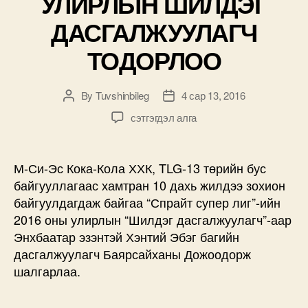
УЛИРЛЫН ШИЛДЭГ
ДАСГАЛЖУУЛАГЧ
ТОДОРЛОО
By
Tuvshinbileg
4 сар 13, 2016
Post
Post
author
date
“СПРАЙТ
сэтгэгдэл алга
СУПЕР
ЛИГ”-
ИЙН
М-Си-Эс Кока-Кола ХХК, TLG-13 төрийн бус
2016
байгууллагаас хамтран 10 дахь жилдээ зохион
ОНЫ
байгуулдагдаж байгаа “Спрайт супер лиг”-ийн
УЛИРЛЫН
2016 оны улирлын “Шилдэг дасгалжуулагч”-аар
ШИЛДЭГ
Энхбаатар эзэнтэй Хэнтий Эбэг багийн
ДАСГАЛЖУУЛАГЧ
дасгалжуулагч Баярсайханы Дожоодорж
ТОДОРЛОО
дээр
шалгарлаа.