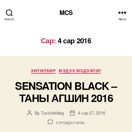
MCS
Search
Menu
Сар:
4 сар 2016
Categories
ХӨТӨЛБӨР
МЭДЭЭ МЭДЭЭЛЭЛ
SENSATION BLACK –
ТАНЫ АГШИН 2016
By
Tuvshinbileg
4 сар 27, 2016
Post
Post
author
date
SENSATION
сэтгэгдэл алга
BLACK