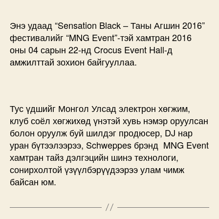
Энэ удаад “Sensation Black – Таны Агшин 2016”
фестивалийг “MNG Event”-тэй хамтран 2016
оны 04 сарын 22-нд Crocus Event Hall-д
амжилттай зохион байгууллаа.
Тус үдшийг Монгол Улсад электрон хөгжим,
клуб соёл хөгжихөд үнэтэй хувь нэмэр оруулсан
болон оруулж буй шилдэг продюсер, DJ нар
уран бүтээлээрээ, Schweppes брэнд MNG Event
хамтран тайз дэлгэцийн шинэ технологи,
сонирхолтой үзүүлбэрүүдээрээ улам чимж
байсан юм.