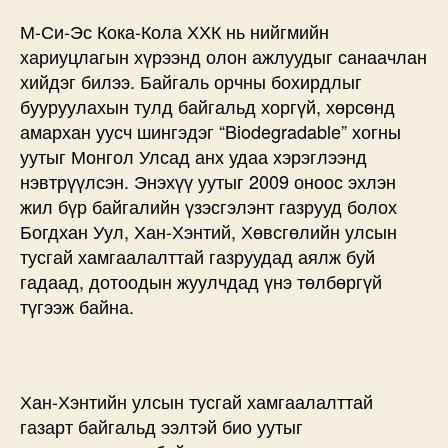
М-Си-Эс Кока-Кола ХХК нь нийгмийн
хариуцлагын хүрээнд олон ажлуудыг санаачлан
хийдэг билээ. Байгаль орчны бохирдлыг
бууруулахын тулд байгальд хоргүй, хөрсөнд
амархан уусч шингэдэг “Biodegradable” хогны
уутыг Монгол Улсад анх удаа хэрэглээнд
нэвтрүүлсэн. Энэхүү уутыг 2009 оноос эхлэн
жил бүр байгалийн үзэсгэлэнт газрууд болох
Богдхан Уул, Хан-Хэнтий, Хөвсгөлийн улсын
тусгай хамгаалалттай газруудад аялж буй
гадаад, дотоодын жуулчдад үнэ төлбөргүй
түгээж байна.
Хан-Хэнтийн улсын тусгай хамгаалалттай
газарт байгальд ээлтэй био уутыг