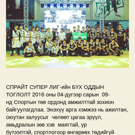
САЙН
ҮЙЛСИЙН
АЯНААР
ӨНДӨРЛӨЛӨӨ
дээр
СПРАЙТ СУПЕР ЛИГ-ийн БҮХ ОДДЫН
ТОГЛОЛТ 2016 оны 04-дүгээр сарын 09-
нд Спортын төв ордонд амжилттай зохион
байгуулагдлаа. Энэхүү арга хэмжээ нь ажилтан,
оюутан залуусыг чөлөөт цагаа эрүүл,
амьдралын зөв хэв маягтай, үр
бүтээлтэй, спортлогоор өнгөрөөх төдийгүй