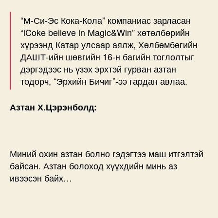
“М-Си-Эс Кока-Кола” компаниас зарласан
“iCoke believe in Magic&Win” хөтөлбөрийн
хүрээнд Катар улсаар аялж, Хөлбөмбөгийн
ДАШТ-ийн шөвгийн 16-н багийн тоглолтыг
дэргэдээс нь үзэх эрхтэй гурван азтан
тодорч, “Эрхийн Бичиг”-ээ гардан авлаа.
Азтан Х.Цэрэнболд:
Миний охин азтан болно гэдэгтээ маш итгэлтэй
байсан. Азтан болоход хүүхдийн минь аз
ивээсэн байх…