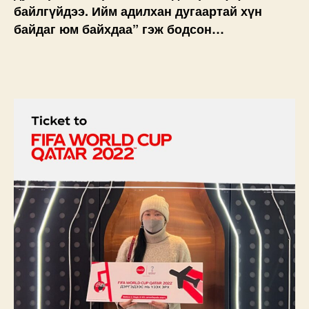
байлгүйдээ. Ийм адилхан дугаартай хүн
байдаг юм байхдаа” гэж бодсон…