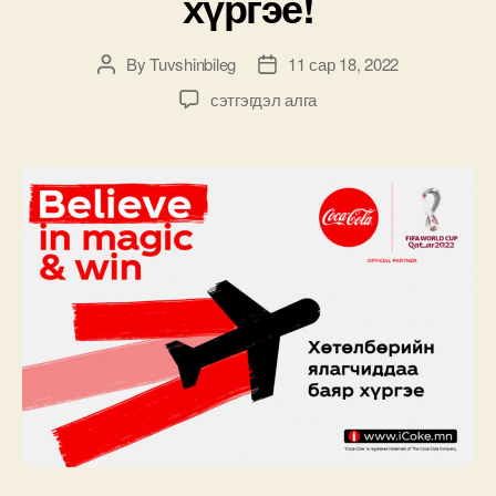
хүргэе!
By
Tuvshinbileg
11 сар 18, 2022
Post
Post
author
date
“iCoke
сэтгэгдэл алга
believe
in
Magic&Win”
хөтөлбөрийн
ялагчдадаа
Баяр
хүргэе!
дээр