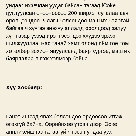
ундааг ихэвчлэн уудаг байсан тэгээд iCoke
цуглуулсан онооноосоо 200 ширхэг сугалаа авч
оролцсондоо. Ялагч болсондоо маш их баяртай
байгаа ч хүүгээ энэхүү аялалд оролцоод залуу
хүн газар үзээд ирэг гэсэндээ хүүдээ эрхээ
шилжүүллээ. Бас танай хамт олонд ийм гоё том
хөтөлбөр зохион явуулсанд баяр хүргэе, маш их
баярлалаа л гэж хэлмээр байна.
Хүү Хосбаяр:
Гэнэт ингээд явах болсондоо ердөөсөө итгэж
өгөхгүй байна. Өөрийнхөө утсан дээр iCoke
аппликейшнээ татаагүй ч гэсэн ундаа уух