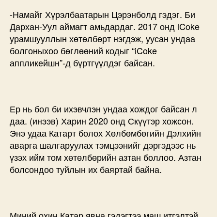
-Намайг Хүрэлбаатарын Цэрэнболд гэдэг. Би
Дархан-Уул аймагт амьдардаг. 2017 онд iCoke
урамшууллын хөтөлбөрт нэгдэж, уусан ундаа
болгоныхоо бөглөөний кодыг “iCoke
аппликейшн”-д бүртгүүлдэг байсан.
Ер нь бол би ихэвчлэн ундаа хождог байсан л
даа. (инээв) Харин 2020 онд Скүүтэр хожсон.
Энэ удаа Катарт болох Хөлбөмбөгийн Дэлхийн
аварга шалгаруулах тэмцээнийг дэргэдээс нь
үзэх ийм том хөтөлбөрийн азтан боллоо. Азтан
болсондоо туйлын их баяртай байна.
Миний охин Катар явна гэдэгтээ маш итгэлтэй