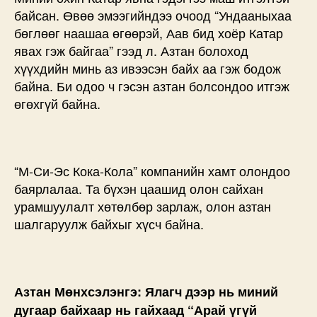
байсан. Өвөө эмээгийндээ очоод “Ундааныхаа
бөглөөг наашаа өгөөрэй, Аав бид хоёр Катар
явах гэж байгаа” гээд л. Азтан болоход
хүүхдийн минь аз ивээсэн байх аа гэж бодож
байна. Би одоо ч гэсэн азтан болсондоо итгэж
өгөхгүй байна.
“М-Си-Эс Кока-Кола” компанийн хамт олондоо
баярлалаа. Та бүхэн цаашид олон сайхан
урамшуулалт хөтөлбөр зарлаж, олон азтан
шалгаруулж байхыг хүсч байна.
Азтан Мөнхсэлэнгэ: Ялагч дээр нь миний
дугаар байхаар нь гайхаад “Арай үгүй