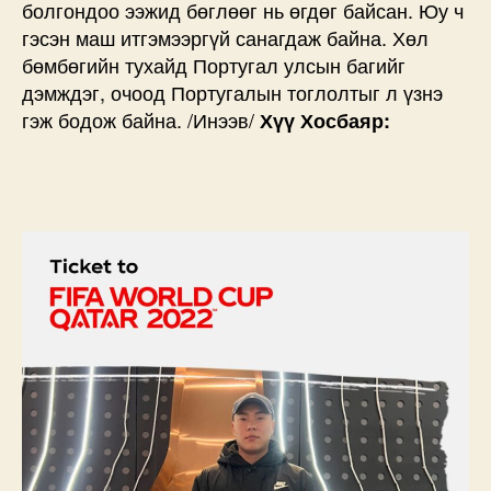
болгондоо ээжид бөглөөг нь өгдөг байсан. Юу ч
гэсэн маш итгэмээргүй санагдаж байна. Хөл
бөмбөгийн тухайд Португал улсын багийг
дэмждэг, очоод Португалын тоглолтыг л үзнэ
гэж бодож байна. /Инээв/
Хүү Хосбаяр: