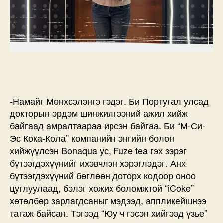
-Намайг Мөнхсэлэнгэ гэдэг. Би Португал улсад
докторын эрдэм шинжилгээний ажил хийж
байгаад амралтаараа ирсэн байгаа. Би “М-Си-
Эс Кока-Кола” компанийн энгийн болон
хийжүүлсэн Bonaqua ус, Fuze tea гэх зэрэг
бүтээгдэхүүнийг ихэвчлэн хэрэглэдэг. Анх
бүтээгдэхүүний бөглөөн доторх кодоор оноо
цуглуулаад, бэлэг хожих боломжтой “iCoke”
хөтөлбөр зарлагдсаныг мэдээд, аппликейшнээ
татаж байсан. Тэгээд “Юу ч гэсэн хийгээд үзье”