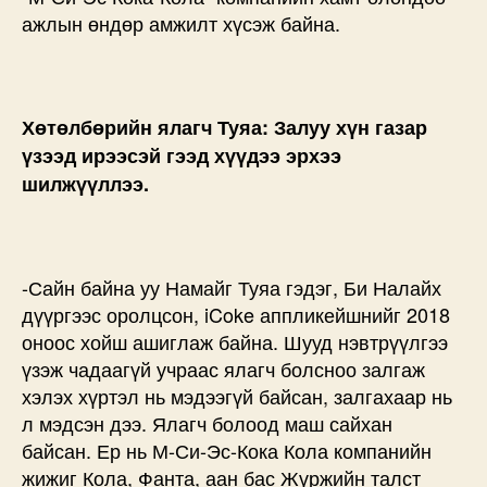
ажлын өндөр амжилт хүсэж байна.
Хөтөлбөрийн ялагч Туяа: Залуу хүн газар
үзээд ирээсэй гээд хүүдээ эрхээ
шилжүүллээ.
-Сайн байна уу Намайг Туяа гэдэг, Би Налайх
дүүргээс оролцсон, iCoke аппликейшнийг 2018
оноос хойш ашиглаж байна. Шууд нэвтрүүлгээ
үзэж чадаагүй учраас ялагч болсноо залгаж
хэлэх хүртэл нь мэдээгүй байсан, залгахаар нь
л мэдсэн дээ. Ялагч болоод маш сайхан
байсан. Ер нь М-Си-Эс-Кока Кола компанийн
жижиг Кола, Фанта, аан бас Жүржийн талст