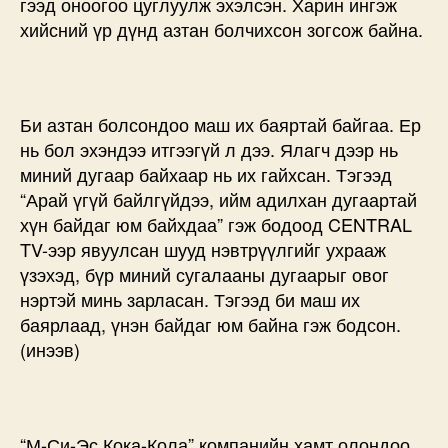
гээд оноогоо цуглуулж эхэлсэн. Харин ингэж
хийсний үр дүнд азтан болчихсон зогсож байна.
Би азтан болсондоо маш их баяртай байгаа. Ер
нь бол эхэндээ итгээгүй л дээ. Ялагч дээр нь
миний дугаар байхаар нь их гайхсан. Тэгээд
“Арай үгүй байлгүйдээ, ийм адилхан дугаартай
хүн байдаг юм байхдаа” гэж бодоод CENTRAL
TV-ээр явуулсан шууд нэвтрүүлгийг ухрааж
үзэхэд, бүр миний сугалааны дугаарыг овог
нэртэй минь зарласан. Тэгээд би маш их
баярлаад, үнэн байдаг юм байна гэж бодсон.
(инээв)
“М-Си-Эс Кока-Кола” компанийн хамт олондоо