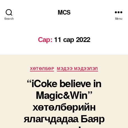
MCS
Search
Menu
Сар:
11 сар 2022
Categories
ХӨТӨЛБӨР
МЭДЭЭ МЭДЭЭЛЭЛ
“iCoke believe in
Magic&Win”
хөтөлбөрийн
ялагчдадаа Баяр