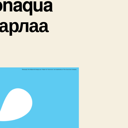
onaqua
гарлаа