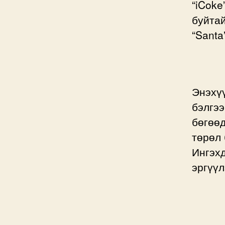
“iCoke
буйта
“Santa
Энэхүү
бэлгээ
бөгөөд
төрөл 
Ингэхд
эргүүл