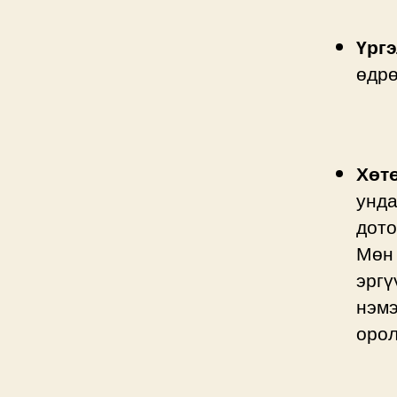
Үрг
өдрө
Хөт
унда
дото
Мөн 
эргү
нэмэ
орол