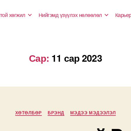
той хөгжил
Нийгэмд үзүүлэх нөлөөлөл
Карье
Сар:
11 сар 2023
Categories
ХӨТӨЛБӨР
БРЭНД
МЭДЭЭ МЭДЭЭЛЭЛ