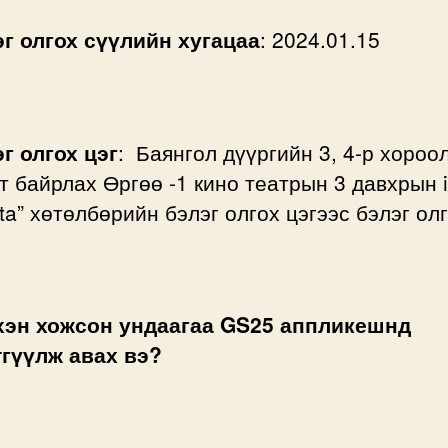
г олгох сүүлийн хугацаа
: 2024.01.15
г олгох цэг
: Баянгол дүүргийн 3, 4-р хороо
т байрлах Өргөө -1 кино театрын 3 давхрын 
ta” хөтөлбөрийн бэлэг олгох цэгээс бэлэг ол
хэн хожсон ундаагаа GS25 аппликешнд
тгүүлж авах вэ?