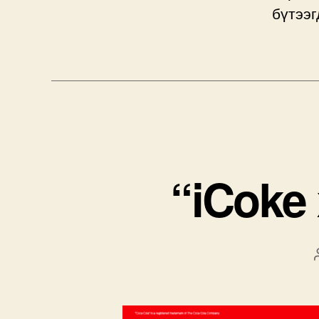
бүтээг
“iCoke