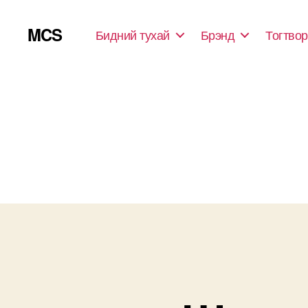
MCS
Бидний тухай
Брэнд
Тогтвор