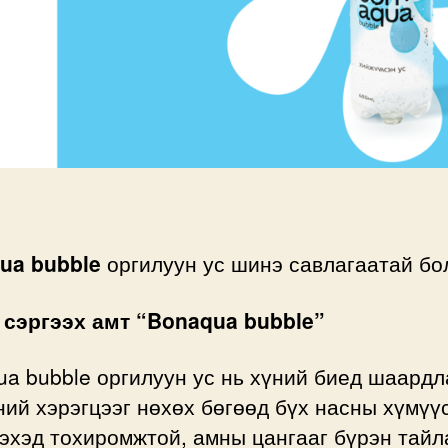
ua bubble
оргилуун ус шинэ савлагаатай бо
 сэргээх амт “Bonaqua bubble”
a bubble оргилуун ус нь хүний биед шаардл
ий хэрэгцээг нөхөх бөгөөд бүх насны хүмүү
эхэд тохиромжтой, амны цангааг бүрэн тайл