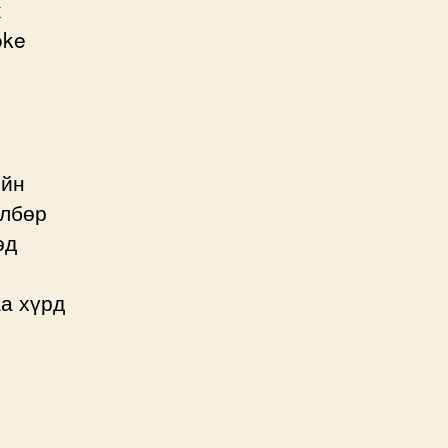
ж
oke
ийн
өлбөр
эд
аа хүрд