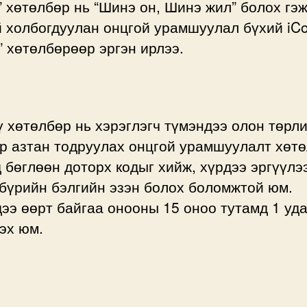
” хөтөлбөр нь “Шинэ он, Шинэ жил” болох гэ
й холбогдуулан онцгой урамшуулал бүхий iC
” хөтөлбөрөөр эргэн ирлээ.
 хөтөлбөр нь хэрэглэгч түмэндээ олон төрл
р азтан тодруулах онцгой урамшуулалт хөт
 бөглөөн доторх кодыг хийж, хүрдээ эргүүлэ
бүрийн бэлгийн эзэн болох боломжтой юм.
ээ өөрт байгаа онооны 15 оноо тутамд 1 уд
эх юм.