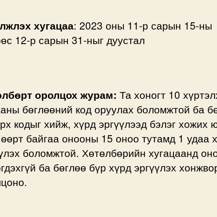
элжлэх хугацаа
: 2023 оны 11-р сарын 15-ны
өс 12-р сарын 31-ныг дуустал
өлбөрт оролцох журам:
Та хоногт 10 хүртэл
аны бөглөөний код оруулах боломжтой ба б
рх кодыг хийж, хүрд эргүүлээд бэлэг хожих 
өөрт байгаа онооны 15 оноо тутамд 1 удаа 
үлэх боломжтой. Хөтөлбөрийн хугацаанд он
гдэхгүй ба бөглөө бүр хүрд эргүүлэх хонжво
цоно.