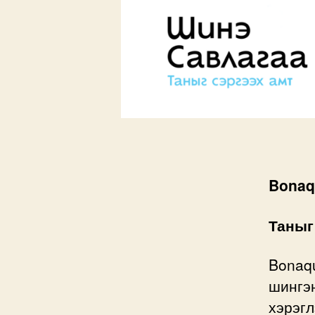
Bonaq
Таныг
Bonaqu
шингэн
хэрэгл