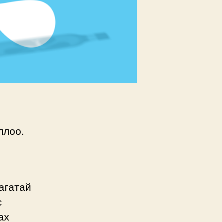
ллоо.
агатай
с
ах