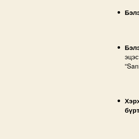
Бэлэ
Бэлэ
эцэс
“San
Хэр
бүр