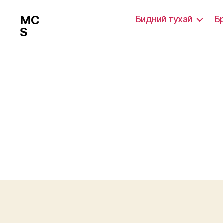
MC
Бидний тухай
Б
S