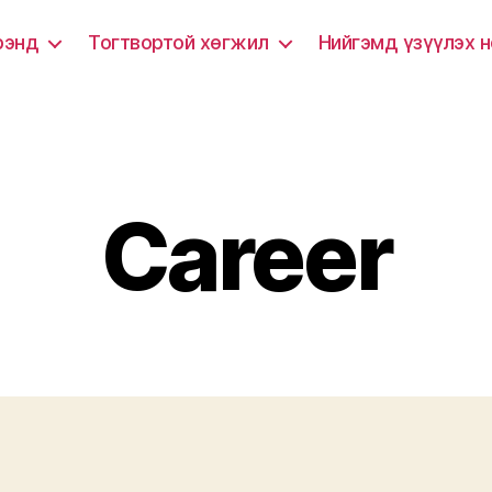
рэнд
Тогтвортой хөгжил
Нийгэмд үзүүлэх 
Career