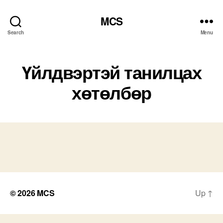
MCS
Search
Menu
Үйлдвэртэй танилцах
хөтөлбөр
© 2026
MCS
Up
↑