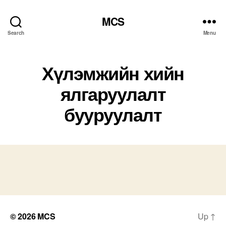
MCS
Search
Menu
Хүлэмжийн хийн
ялгаруулалт
бууруулалт
© 2026
MCS
Up
↑