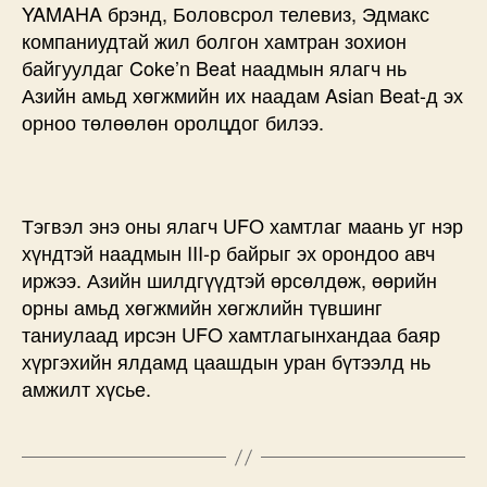
YAMAHA брэнд, Боловсрол телевиз, Эдмакс
компаниудтай жил болгон хамтран зохион
байгуулдаг Coke’n Beat наадмын ялагч нь
Азийн амьд хөгжмийн их наадам Asian Beat-д эх
орноо төлөөлөн оролцдог билээ.
Тэгвэл энэ оны ялагч UFO хамтлаг маань уг нэр
хүндтэй наадмын III-р байрыг эх орондоо авч
иржээ. Азийн шилдгүүдтэй өрсөлдөж, өөрийн
орны амьд хөгжмийн хөгжлийн түвшинг
таниулаад ирсэн UFO хамтлагынхандаа баяр
хүргэхийн ялдамд цаашдын уран бүтээлд нь
амжилт хүсье.