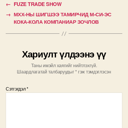
←
FUZE TRADE SHOW
→
МХХ-НЫ ШИГШЭЭ ТАМИРЧИД М-СИ-ЭС
КОКА-КОЛА КОМПАНИАР ЗОЧЛОВ
Хариулт үлдээнэ үү
Таны имэйл хаягийг нийтлэхгүй.
Шаардлагатай талбаруудыг
*
гэж тэмдэглэсэн
Сэтгэгдэл
*