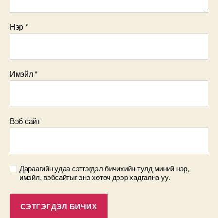
Нэр
*
Имэйл
*
Вэб сайт
Дараагийн удаа сэтгэгдэл бичихийн тулд миний нэр,
имэйл, вэбсайтыг энэ хөтөч дээр хадгална уу.