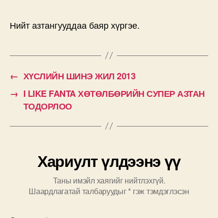
Нийт азтангууддаа баяр хүргэе.
←
ХҮСЛИЙН ШИНЭ ЖИЛ 2013
→
I LIKE FANTA ХӨТӨЛБӨРИЙН СУПЕР АЗТАН
ТОДОРЛОО
Хариулт үлдээнэ үү
Таны имэйл хаягийг нийтлэхгүй.
Шаардлагатай талбаруудыг
*
гэж тэмдэглэсэн