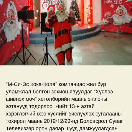
дээр
“М-Си-Эс Кока-Кола” компаниас жил бүр
уламжлал болгон зохион явуулдаг “Хүслээ
шивнэх мөч” хөтөлбөрийн маань энэ оны
азтанууд тодорлоо. Нийт 13-н азтай
хэрэглэгчийнхээ хүслийг биелүүлэх сугалааны
тохирол маань 2012/12/29-нд Боловсрол Суваг
Телевизээр орон даяар шууд дамжуулагдсан