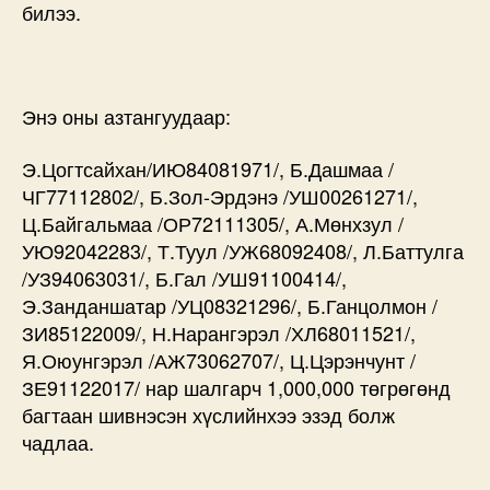
билээ.
Энэ оны азтангуудаар:
Э.Цогтсайхан/ИЮ84081971/, Б.Дашмаа /
ЧГ77112802/, Б.Зол-Эрдэнэ /УШ00261271/,
Ц.Байгальмаа /ОР72111305/, А.Мөнхзул /
УЮ92042283/, Т.Туул /УЖ68092408/, Л.Баттулга
/УЗ94063031/, Б.Гал /УШ91100414/,
Э.Занданшатар /УЦ08321296/, Б.Ганцолмон /
ЗИ85122009/, Н.Нарангэрэл /ХЛ68011521/,
Я.Оюунгэрэл /АЖ73062707/, Ц.Цэрэнчунт /
ЗЕ91122017/ нар шалгарч 1,000,000 төгрөгөнд
багтаан шивнэсэн хүслийнхээ эзэд болж
чадлаа.