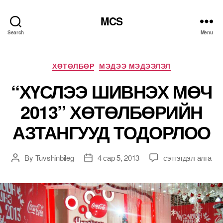
MCS
Search
Menu
Categories
ХӨТӨЛБӨР
МЭДЭЭ МЭДЭЭЛЭЛ
“ХҮСЛЭЭ ШИВНЭХ МӨЧ
2013” ХӨТӨЛБӨРИЙН
АЗТАНГУУД ТОДОРЛОО
“ХҮСЛЭЭ
By
Tuvshinbileg
4 сар 5, 2013
сэтгэгдэл алга
Post
Post
ШИВНЭХ
author
date
МӨЧ
2013”
ХӨТӨЛБӨРИЙН
АЗТАНГУУД
ТОДОРЛОО