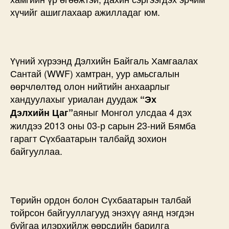
хүчийг ашиглахаар ажилладаг юм.
Үүний хүрээнд Дэлхийн Байгаль Хамгаалах
Сантай (WWF) хамтран, уур амьсгалын
өөрчлөлтөд олон нийтийн анхаарлыг
хандуулахыг уриалан дуудаж
“
Эх
аяныг Монгол улсдаа 4 дэх
Дэлхийн
Ц
аг
”
жилдээ 2013 оны 03-р сарын 23-ний Бямба
гарагт Сүхбаатарын талбайд зохион
байгууллаа.
Төрийн ордон болон Сүхбаатарын талбай
тойрсон байгууллагууд энэхүү аянд нэгдэн
буйгаа илэрхийлж өөрсдийн барилга