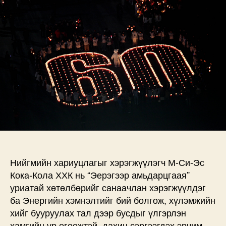
АМЖИЛТТАЙ
БОЛЖ
ӨНГӨРЛӨӨ
дээр
Нийгмийн хариуцлагыг хэрэгжүүлэгч М-Си-Эс
Кока-Кола ХХК нь “Эерэгээр амьдарцгаая”
уриатай хөтөлбөрийг санаачлан хэрэгжүүлдэг
ба Энергийн хэмнэлтийг бий болгож, хүлэмжийн
хийг бууруулах тал дээр бусдыг үлгэрлэн
хамгийн үр өгөөжтэй, дахин сэргээгдэх эрчим