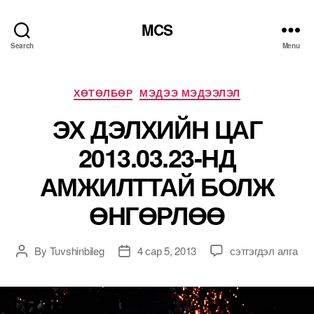
MCS
Search
Menu
Categories
ХӨТӨЛБӨР
МЭДЭЭ МЭДЭЭЛЭЛ
ЭХ ДЭЛХИЙН ЦАГ
2013.03.23-НД
АМЖИЛТТАЙ БОЛЖ
ӨНГӨРЛӨӨ
ЭХ
By
Tuvshinbileg
4 сар 5, 2013
сэтгэгдэл алга
Post
Post
ДЭЛХИЙН
author
date
ЦАГ
2013.03.23-
НД