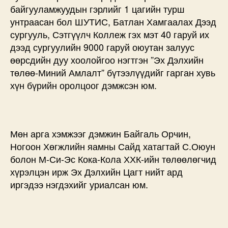
байгууламжуудын гэрлийг 1 цагийн турш
унтраасан бол ШУТИС, Батлан Хамгаалах Дээд
сургууль, Сэтгүүлч Коллеж гэх мэт 40 гаруй их
дээд сургуулийн 9000 гаруй оюутан залуус
өөрсдийн дуу хоолойгоо нэгтгэн ”Эх Дэлхийн
төлөө-Миний Амлалт” бүтээлүүдийг гарган хувь
хүн бүрийн оролцоог дэмжсэн юм.
Мөн арга хэмжээг дэмжин Байгаль Орчин,
Ногоон Хөгжлийн яамны Сайд хатагтай С.Оюун
болон М-Си-Эс Кока-Кола ХХК-ийн төлөөлөгчид
хүрэлцэн ирж Эх Дэлхийн Цагт нийт ард
иргэдээ нэгдэхийг уриалсан юм.