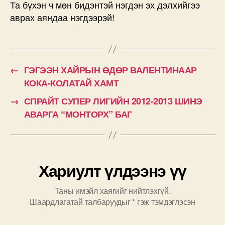
Та бүхэн ч мөн бидэнтэй нэгдэн эх дэлхийгээ
аврах аяндаа нэгдээрэй!
←
ГЭГЭЭН ХАЙРЫН ӨДӨР ВАЛЕНТИНААР
КОКА-КОЛАТАЙ ХАМТ
→
СПРАЙТ СУПЕР ЛИГИЙН 2012-2013 ШИНЭ
АВАРГА “МОНТОРХ” БАГ
Хариулт үлдээнэ үү
Таны имэйл хаягийг нийтлэхгүй.
Шаардлагатай талбаруудыг
*
гэж тэмдэглэсэн