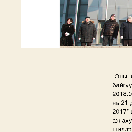
“Оны 
байгу
2018.0
нь 21 
2017”
аж аху
шилдэ