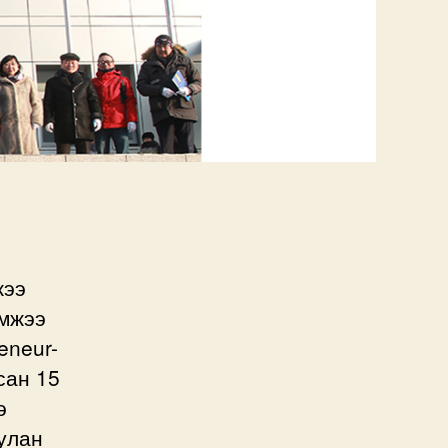
жээ
эмжээ
eneur-
сан 15
э
улан