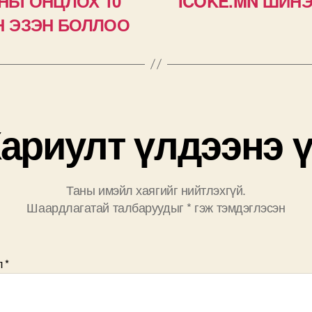
ОНЫ ОНЦЛОХ 10
ICOKE.MN ШИН
Н ЭЗЭН БОЛЛОО
ариулт үлдээнэ 
Таны имэйл хаягийг нийтлэхгүй.
Шаардлагатай талбаруудыг
*
гэж тэмдэглэсэн
л
*