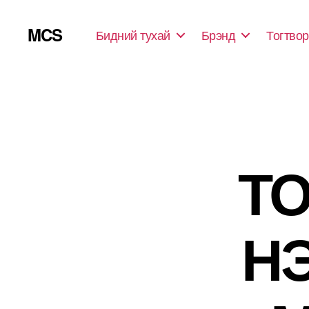
MCS
Бидний тухай
Брэнд
Тогтвор
ТО
Н