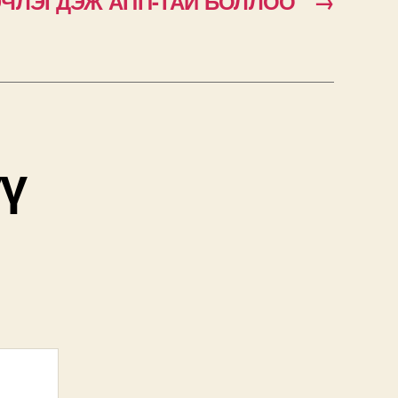
ЭЧЛЭГДЭЖ АПП-ТАЙ БОЛЛОО
→
үү