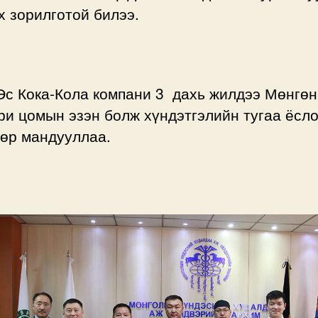
 зорилготой билээ.
Эс Кока-Кола компани 3 дахь жилдээ Мөнгөн
и цомын эзэн болж хүндэтгэлийн тугаа ёсл
дөр мандууллаа.