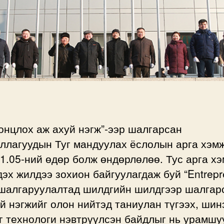
онцлох аж ахуй нэгж”-ээр шалгарсан
уллагуудын Туг мандуулах ёслолын арга хэм
1.05-ний өдөр болж өндөрлөлөө. Тус арга х
дэх жилдээ зохион байгуулагдаж буй “Entrepr
 шалгаруулалтад шилдгийн шилдгээр шалгар
й нэгжийг олон нийтэд таниулан түгээх, шин
г технологи нэвтрүүлсэн байдлыг нь урамшу