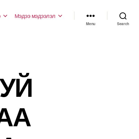
р
Мэдээ мэдээлэл
Menu
Search
ХУЙ
АА