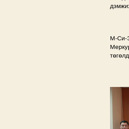
дэмжих
М-Си-
Меркур
төгөл