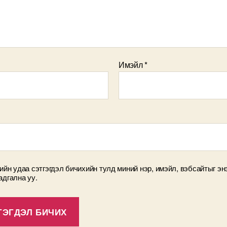
Имэйл
*
ийн удаа сэтгэгдэл бичихийн тулд миний нэр, имэйл, вэбсайтыг эн
адгална уу.