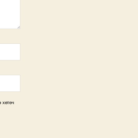
э хөтөч