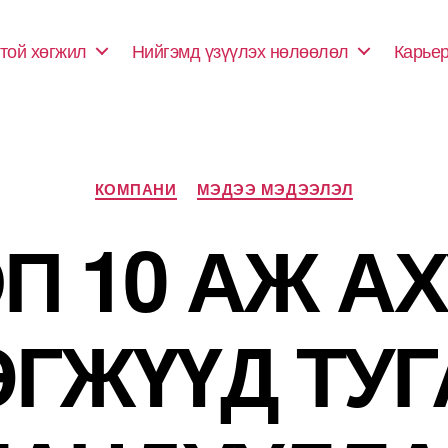
той хөгжил
Нийгэмд үзүүлэх нөлөөлөл
Карье
Categories
КОМПАНИ
МЭДЭЭ МЭДЭЭЛЭЛ
П 10 АЖ А
ЭГЖҮҮД ТУГ