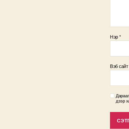
Нэр
*
Вэб сайт
Дарааг
дээр х