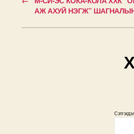
←
М-СИ-ЭС КОКА-КОЛА ХХК “
АЖ АХУЙ НЭГЖ” ШАГНАЛЫ
Х
Сэтгэгдэ