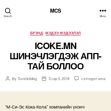
MCS
Search
Menu
Categories
БРЭНД
МЭДЭЭ МЭДЭЭЛЭЛ
ICOKE.MN
ШИНЭЧЛЭГДЭЖ АПП-
ТАЙ БОЛЛОО
ICOKE.MN
By
Tuvshinbileg
3 сар 5, 2018
сэтгэгдэл алга
Post
Post
ШИНЭЧЛЭГДЭЖ
author
date
АПП-
ТАЙ
БОЛЛОО
дээр
“М-Си-Эс Кока-Кола” компанийн үнэнч