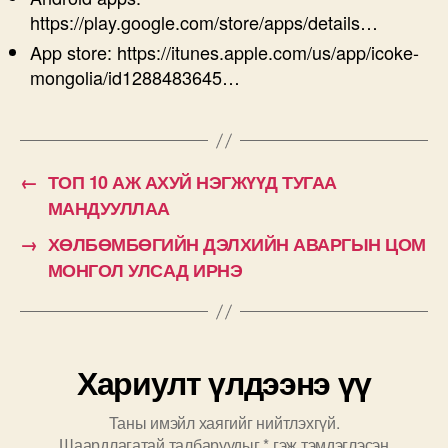
https://play.google.com/store/apps/details…
App store: https://itunes.apple.com/us/app/icoke-
mongolia/id1288483645…
←
ТОП 10 АЖ АХУЙ НЭГЖҮҮД ТУГАА
МАНДУУЛЛАА
→
ХӨЛБӨМБӨГИЙН ДЭЛХИЙН АВАРГЫН ЦОМ
МОНГОЛ УЛСАД ИРНЭ
Хариулт үлдээнэ үү
Таны имэйл хаягийг нийтлэхгүй.
Шаардлагатай талбаруудыг
*
гэж тэмдэглэсэн