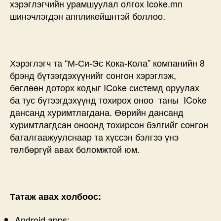
хэрэглэгчийн урамшуулал олгох Icoke.mn
шинэчлэгдэн аппликейшнтэй боллоо.
Хэрэглэгч та “М-Си-Эс Кока-Кола” компанийн 8
брэнд бүтээгдэхүүнийг сонгон хэрэглэж,
бөглөөн доторх кодыг ICoke системд оруулах
ба тус бүтээгдэхүүнд тохирох оноо таны ICoke
дансанд хуримтлагдана. Өөрийн дансанд
хуримтлагдсан оноонд тохирсон бэлгийг сонгон
баталгаажуулснаар та хүссэн бэлгээ үнэ
төлбөргүй авах боломжтой юм.
Татаж авах холбоос:
Android apps: