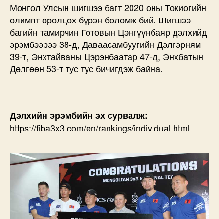
Монгол Улсын шигшээ багт 2020 оны Токиогийн
олимпт оролцох бүрэн боломж бий. Шигшээ
багийн тамирчин Готовын Цэнгүүнбаяр дэлхийд
эрэмбээрээ 38-д, Даваасамбуугийн Дэлгэрням
39-т, Энхтайваны Цэрэнбаатар 47-д, Энхбатын
Дөлгөөн 53-т тус тус бичигдэж байна.
Дэлхийн эрэмбийн эх сурвалж:
https://fiba3x3.com/en/rankings/individual.html