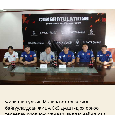
АВАРГАД
ТИВЭЭ
ТӨЛӨӨЛСӨН
МОНГОЛ
САГСЧДАД
М-
СИ-
ЭС
ГРУПП
БАЯР
ХҮРГЭЛЭЭ
дээр
Филиппин улсын Манила хотод зохион
байгуулагдсан ФИБА 3х3 ДАШТ-д эх орноо
төлөөлөн оролцож, улмаар шилдэг наймд Ази