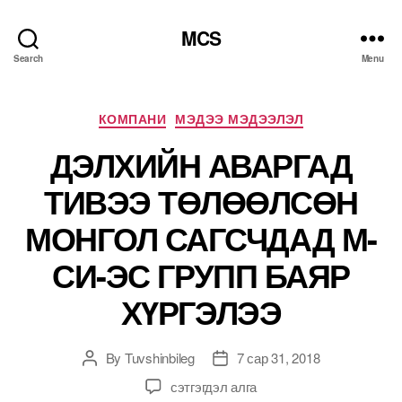
MCS
Search
Menu
Categories
КОМПАНИ
МЭДЭЭ МЭДЭЭЛЭЛ
ДЭЛХИЙН АВАРГАД
ТИВЭЭ ТӨЛӨӨЛСӨН
МОНГОЛ САГСЧДАД М-
СИ-ЭС ГРУПП БАЯР
ХҮРГЭЛЭЭ
By
Tuvshinbileg
7 сар 31, 2018
Post
Post
author
date
ДЭЛХИЙН
сэтгэгдэл алга