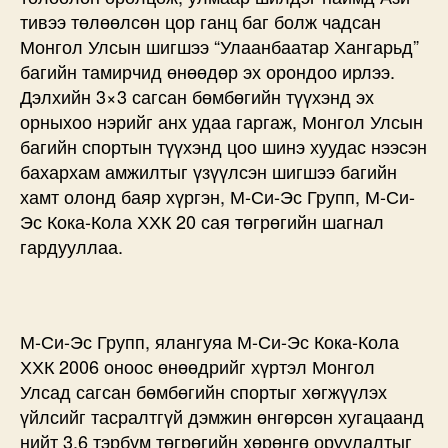
тивээ төлөөлсөн цор ганц баг болж чадсан
Монгол Улсын шигшээ “Улаанбаатар Хангарьд”
багийн тамирчид өнөөдөр эх орондоо ирлээ.
Дэлхийн 3×3 сагсан бөмбөгийн түүхэнд эх
орныхоо нэрийг анх удаа гаргаж, Монгол Улсын
багийн спортын түүхэнд цоо шинэ хуудас нээсэн
бахархам амжилтыг үзүүлсэн шигшээ багийн
хамт олонд баяр хүргэн, М-Си-Эс Групп, М-Си-
Эс Кока-Кола ХХК 20 сая төгрөгийн шагнал
гардууллаа.
М-Си-Эс Групп, ялангуяа М-Си-Эс Кока-Кола
ХХК 2006 оноос өнөөдрийг хүртэл Монгол
Улсад сагсан бөмбөгийн спортыг хөгжүүлэх
үйлсийг тасралтгүй дэмжин өнгөрсөн хугацаанд
нийт 3,6 тэрбум төгрөгийн хөрөнгө оруулалтыг