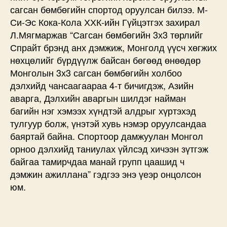
сагсан бөмбөгийн спортод оруулсан билээ. М-
Си-Эс Кока-Кола ХХК-ийн Гүйцэтгэх захирал
Л.Мягмаржав “Сагсан бөмбөгийн 3х3 төрлийг
Спрайт брэнд анх дэмжиж, Монголд үүсч хөгжих
нөхцөлийг бүрдүүлж байсан бөгөөд өнөөдөр
Монголын 3х3 сагсан бөмбөгийн холбоо
дэлхийд чансаагаараа 4-т бичигдэж, Азийн
аварга, Дэлхийн аваргын шилдэг найман
багийн нэг хэмээх хүндтэй алдрыг хүртэхэд
тулгуур болж, үнэтэй хувь нэмэр оруулсандаа
баяртай байна. Спортоор дамжуулан Монгол
орноо дэлхийд таниулах үйлсэд хичээн зүтгэж
байгаа тамирчдаа манай групп цаашид ч
дэмжин ажиллана” гэдгээ энэ үеэр онцолсон
юм.