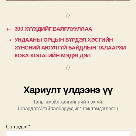
←
300 ХҮҮХДИЙГ БАЯРЛУУЛЛАА
→
УНДААНЫ ОРЦЫН БҮРДЭЛ ХЭСГИЙН
ХҮНСНИЙ АЮУЛГҮЙ БАЙДЛЫН ТАЛААРХИ
КОКА-КОЛАГИЙН МЭДЭГДЭЛ
Хариулт үлдээнэ үү
Таны имэйл хаягийг нийтлэхгүй.
Шаардлагатай талбаруудыг
*
гэж тэмдэглэсэн
Сэтгэгдэл
*