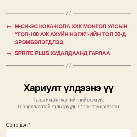
←
М-СИ-ЭС КОКА-КОЛА ХХК МОНГОЛ УЛСЫН
“ТОП-100 АЖ АХУЙН НЭГЖ”-ИЙН ТОП 30-Д
ЭРЭМБЭЛЭГДЛЭЭ
→
SPRITE PLUS ХУДАЛДААНД ГАРЛАА
Хариулт үлдээнэ үү
Таны имэйл хаягийг нийтлэхгүй.
Шаардлагатай талбаруудыг
*
гэж тэмдэглэсэн
Сэтгэгдэл
*