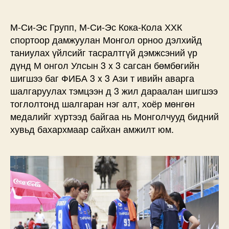
М-Си-Эс Групп, М-Си-Эс Кока-Кола ХХК
спортоор дамжуулан Монгол орноо дэлхийд
таниулах үйлсийг тасралтгүй дэмжсэний үр
дүнд М онгол Улсын 3 x 3 сагсан бөмбөгийн
шигшээ баг ФИБА 3 x 3 Ази т ивийн аварга
шалгаруулах тэмцээн д 3 жил дараалан шигшээ
тоглолтонд шалгаран нэг алт, хоёр мөнгөн
медалийг хүртээд байгаа нь Монголчууд бидний
хувьд бахархмаар сайхан амжилт юм.