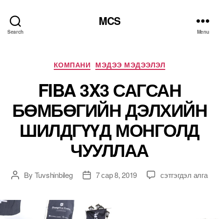
MCS
Search
Menu
Categories
КОМПАНИ
МЭДЭЭ МЭДЭЭЛЭЛ
FIBA 3X3 САГСАН
БӨМБӨГИЙН ДЭЛХИЙН
ШИЛДГҮҮД МОНГОЛД
ЧУУЛЛАА
FIBA
By
Tuvshinbileg
7 сар 8, 2019
сэтгэгдэл алга
Post
Post
3X3
author
date
САГСАН
БӨМБӨГИЙН
ДЭЛХИЙН