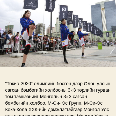
ШИЛДГҮҮД
МОНГОЛД
ЧУУЛЛАА
дээр
“Токио-2020” олимпийн босгон дээр Олон улсын
сагсан бөмбөгийн холбооны 3×3 төрлийн гурван
том тэмцээнийг Монголын 3×3 сагсан
бөмбөгийн холбоо, М-Си- Эс Групп, М-Си-Эс
Кока-Кола ХХК-ийн дэмжлэгтэйгээр Монгол Улс
анх удаа эх орондоо хүлээн авч, Монгол Улсын