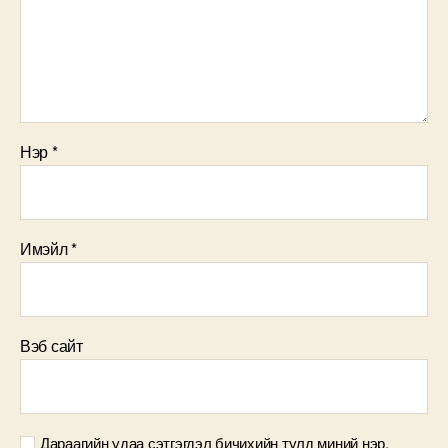
Нэр
*
Имэйл
*
Вэб сайт
Дараагийн удаа сэтгэгдэл бичихийн тулд миний нэр,