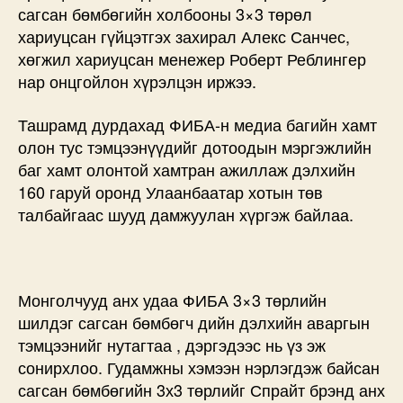
сагсан бөмбөгийн холбооны 3×3 төрөл
хариуцсан гүйцэтгэх захирал Алекс Санчес,
хөгжил хариуцсан менежер Роберт Реблингер
нар онцгойлон хүрэлцэн иржээ.
Ташрамд дурдахад ФИБА-н медиа багийн хамт
олон тус тэмцээнүүдийг дотоодын мэргэжлийн
баг хамт олонтой хамтран ажиллаж дэлхийн
160 гаруй оронд Улаанбаатар хотын төв
талбайгаас шууд дамжуулан хүргэж байлаа.
Монголчууд анх удаа ФИБА 3×3 төрлийн
шилдэг сагсан бөмбөгч дийн дэлхийн аваргын
тэмцээнийг нутагтаа , дэргэдээс нь үз эж
сонирхлоо. Гудамжны хэмээн нэрлэгдэж байсан
сагсан бөмбөгийн 3х3 төрлийг Спрайт брэнд анх