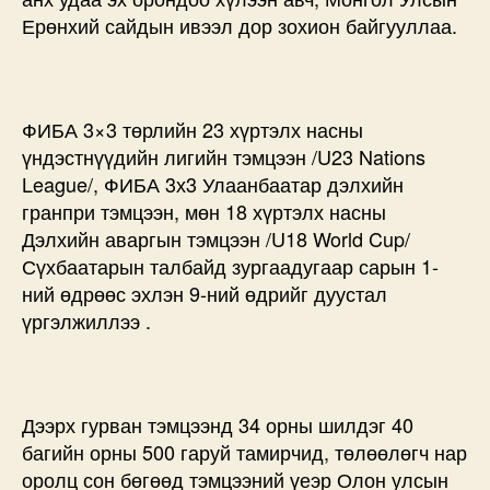
Ерөнхий сайдын ивээл дор зохион байгууллаа.
ФИБА 3×3 төрлийн 23 хүртэлх насны
үндэстнүүдийн лигийн тэмцээн /U23 Nations
League/, ФИБА 3х3 Улаанбаатар дэлхийн
гранпри тэмцээн, мөн 18 хүртэлх насны
Дэлхийн аваргын тэмцээн /U18 World Cup/
Сүхбаатарын талбайд зургаадугаар сарын 1-
ний өдрөөс эхлэн 9-ний өдрийг дуустал
үргэлжиллээ .
Дээрх гурван тэмцээнд 34 орны шилдэг 40
багийн орны 500 гаруй тамирчид, төлөөлөгч нар
оролц сон бөгөөд тэмцээний үеэр Олон улсын