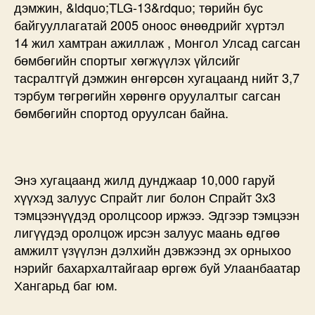
дэмжин, &ldquo;TLG-13&rdquo; төрийн бус
байгууллагатай 2005 оноос өнөөдрийг хүртэл
14 жил хамтран ажиллаж , Монгол Улсад сагсан
бөмбөгийн спортыг хөгжүүлэх үйлсийг
тасралтгүй дэмжин өнгөрсөн хугацаанд нийт 3,7
тэрбум төгрөгийн хөрөнгө оруулалтыг сагсан
бөмбөгийн спортод оруулсан байна.
Энэ хугацаанд жилд дунджаар 10,000 гаруй
хүүхэд залуус Спрайт лиг болон Спрайт 3х3
тэмцээнүүдэд оролцсоор иржээ. Эдгээр тэмцээн
лигүүдэд оролцож ирсэн залуус маань өдгөө
амжилт үзүүлэн дэлхийн дэвжээнд эх орныхоо
нэрийг бахархалтайгаар өргөж буй Улаанбаатар
Хангарьд баг юм.