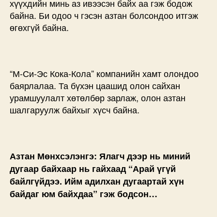
хүүхдийн минь аз ивээсэн байх аа гэж бодож
байна. Би одоо ч гэсэн азтан болсондоо итгэж
өгөхгүй байна.
“М-Си-Эс Кока-Кола” компанийн хамт олондоо
баярлалаа. Та бүхэн цаашид олон сайхан
урамшуулалт хөтөлбөр зарлаж, олон азтан
шалгаруулж байхыг хүсч байна.
Азтан Мөнхсэлэнгэ: Ялагч дээр нь миний
дугаар байхаар нь гайхаад “Арай үгүй
байлгүйдээ. Ийм адилхан дугаартай хүн
байдаг юм байхдаа” гэж бодсон…