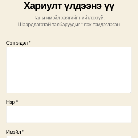
Хариулт үлдээнэ үү
Таны имэйл хаягийг нийтлэхгүй.
Шаардлагатай талбаруудыг
*
гэж тэмдэглэсэн
Сэтгэгдэл
*
Нэр
*
Имэйл
*