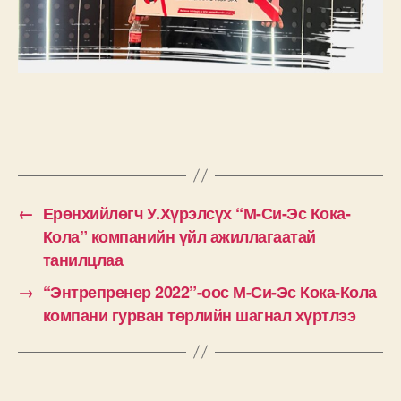
←
Ерөнхийлөгч У.Хүрэлсүх “М-Си-Эс Кока-
Кола” компанийн үйл ажиллагаатай
танилцлаа
→
“Энтрепренер 2022”-оос М-Си-Эс Кока-Кола
компани гурван төрлийн шагнал хүртлээ