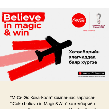
believe
in
Magic&Win”
хөтөлбөрийн
ялагчдадаа
Баяр
хүргэе!
дээр
“М-Си-Эс Кока-Кола” компаниас зарласан
“iCoke believe in Magic&Win” хөтөлбөрийн