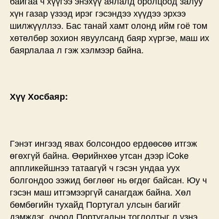
байгаа ч хүүгээ энэхүү аялалд оролцоод залуу
хүн газар үзээд ирэг гэсэндээ хүүдээ эрхээ
шилжүүллээ. Бас танай хамт олонд ийм гоё том
хөтөлбөр зохион явуулсанд баяр хүргэе, маш их
баярлалаа л гэж хэлмээр байна.
Хүү Хосбаяр:
Гэнэт ингээд явах болсондоо ердөөсөө итгэж
өгөхгүй байна. Өөрийнхөө утсан дээр iCoke
аппликейшнээ татаагүй ч гэсэн ундаа уух
болгондоо ээжид бөглөөг нь өгдөг байсан. Юу ч
гэсэн маш итгэмээргүй санагдаж байна. Хөл
бөмбөгийн тухайд Португал улсын багийг
дэмждэг, очоод Португалын тоглолтыг л үзнэ