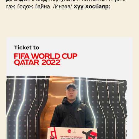
гэж бодож байна. /Инээв/
Хүү Хосбаяр: