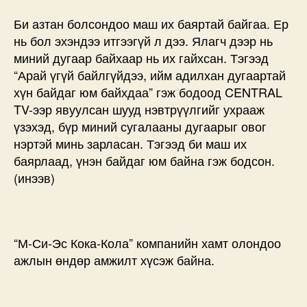
Би азтан болсондоо маш их баяртай байгаа. Ер
нь бол эхэндээ итгээгүй л дээ. Ялагч дээр нь
миний дугаар байхаар нь их гайхсан. Тэгээд
“Арай үгүй байлгүйдээ, ийм адилхан дугаартай
хүн байдаг юм байхдаа” гэж бодоод CENTRAL
TV-ээр явуулсан шууд нэвтрүүлгийг ухрааж
үзэхэд, бүр миний сугалааны дугаарыг овог
нэртэй минь зарласан. Тэгээд би маш их
баярлаад, үнэн байдаг юм байна гэж бодсон.
(инээв)
“М-Си-Эс Кока-Кола” компанийн хамт олондоо
ажлын өндөр амжилт хүсэж байна.