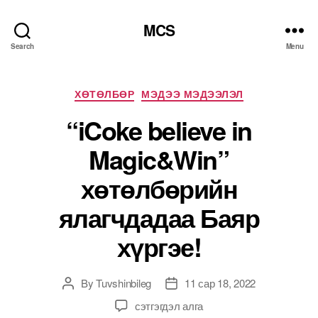
MCS
Search
Menu
Categories
ХӨТӨЛБӨР
МЭДЭЭ МЭДЭЭЛЭЛ
“iCoke believe in
Magic&Win”
хөтөлбөрийн
ялагчдадаа Баяр
хүргэе!
By
Tuvshinbileg
11 сар 18, 2022
Post
Post
author
date
“iCoke
сэтгэгдэл алга