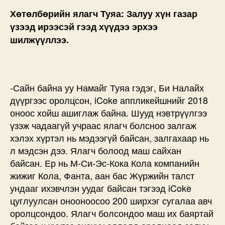
Хөтөлбөрийн ялагч Туяа: Залуу хүн газар
үзээд ирээсэй гээд хүүдээ эрхээ
шилжүүллээ.
-Сайн байна уу Намайг Туяа гэдэг, Би Налайх
дүүргээс оролцсон, iCoke аппликейшнийг 2018
оноос хойш ашиглаж байна. Шууд нэвтрүүлгээ
үзэж чадаагүй учраас ялагч болсноо залгаж
хэлэх хүртэл нь мэдээгүй байсан, залгахаар нь
л мэдсэн дээ. Ялагч болоод маш сайхан
байсан. Ер нь М-Си-Эс-Кока Кола компанийн
жижиг Кола, Фанта, аан бас Жүржийн талст
ундааг ихэвчлэн уудаг байсан тэгээд iCoke
цуглуулсан онооноосоо 200 ширхэг сугалаа авч
оролцсондоо. Ялагч болсондоо маш их баяртай