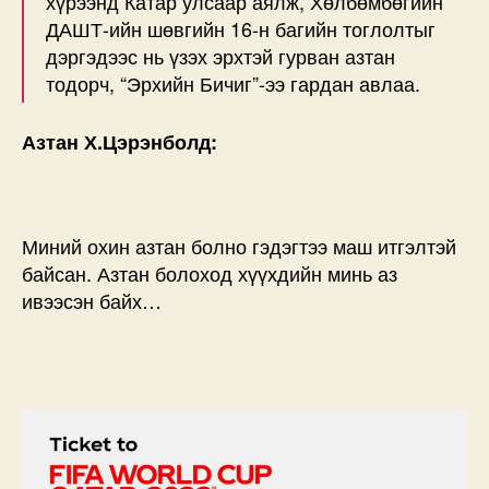
хүрээнд Катар улсаар аялж, Хөлбөмбөгийн
ДАШТ-ийн шөвгийн 16-н багийн тоглолтыг
дэргэдээс нь үзэх эрхтэй гурван азтан
тодорч, “Эрхийн Бичиг”-ээ гардан авлаа.
Азтан Х.Цэрэнболд:
Миний охин азтан болно гэдэгтээ маш итгэлтэй
байсан. Азтан болоход хүүхдийн минь аз
ивээсэн байх…