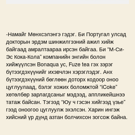
-Намайг Мөнхсэлэнгэ гэдэг. Би Португал улсад
докторын эрдэм шинжилгээний ажил хийж
байгаад амралтаараа ирсэн байгаа. Би “М-Си-
Эс Кока-Кола” компанийн энгийн болон
хийжүүлсэн Bonaqua ус, Fuze tea гэх зэрэг
бүтээгдэхүүнийг ихэвчлэн хэрэглэдэг. Анх
бүтээгдэхүүний бөглөөн доторх кодоор оноо
цуглуулаад, бэлэг хожих боломжтой “iCoke”
хөтөлбөр зарлагдсаныг мэдээд, аппликейшнээ
татаж байсан. Тэгээд “Юу ч гэсэн хийгээд үзье”
гээд оноогоо цуглуулж эхэлсэн. Харин ингэж
хийсний үр дүнд азтан болчихсон зогсож байна.