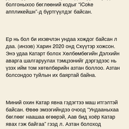
болгоныхоо бөглөөний кодыг “iCoke
аппликейшн”-д бүртгүүлдэг байсан.
Ер нь бол би ихэвчлэн ундаа хождог байсан л
даа. (инээв) Харин 2020 онд Скүүтэр хожсон.
Энэ удаа Катарт болох Хөлбөмбөгийн Дэлхийн
аварга шалгаруулах тэмцээнийг дэргэдээс нь
үзэх ийм том хөтөлбөрийн азтан боллоо. Азтан
болсондоо туйлын их баяртай байна.
Миний охин Катар явна гэдэгтээ маш итгэлтэй
байсан. Өвөө эмээгийндээ очоод “Ундааныхаа
бөглөөг наашаа өгөөрэй, Аав бид хоёр Катар
явах гэж байгаа” гээд л. Азтан болоход