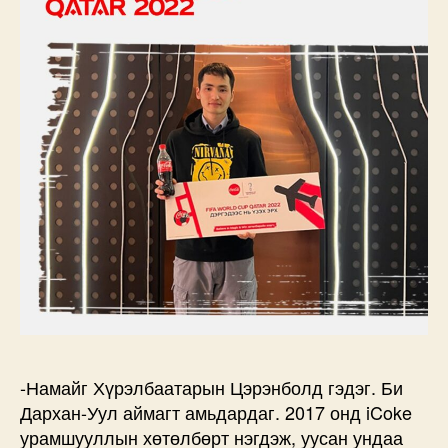
-Намайг Хүрэлбаатарын Цэрэнболд гэдэг. Би
Дархан-Уул аймагт амьдардаг. 2017 онд iCoke
урамшууллын хөтөлбөрт нэгдэж, уусан ундаа