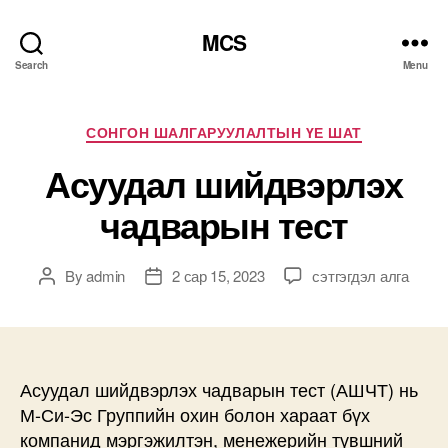
MCS
Search
Menu
Categories
СОНГОН ШАЛГАРУУЛАЛТЫН ҮЕ ШАТ
Асуудал шийдвэрлэх
чадварын тест
Асуудал
By
admin
2 сар 15, 2023
сэтгэгдэл алга
Post
Post
шийдвэрлэх
author
date
чадварын
тест
дээр
Асуудал шийдвэрлэх чадварын тест (АШЧТ) нь
М-Си-Эс Группийн охин болон хараат бүх
компанид мэргэжилтэн, менежерийн түвшний