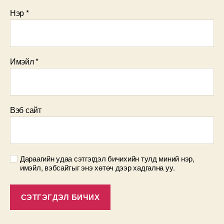
Нэр
*
Имэйл
*
Вэб сайт
Дараагийн удаа сэтгэгдэл бичихийн тулд миний нэр,
имэйл, вэбсайтыг энэ хөтөч дээр хадгална уу.