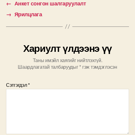
←
Анкет сонгон шалгаруулалт
→
Ярилцлага
Хариулт үлдээнэ үү
Таны имэйл хаягийг нийтлэхгүй.
Шаардлагатай талбаруудыг
*
гэж тэмдэглэсэн
Сэтгэгдэл
*