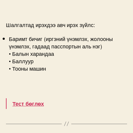
Шалгалтад ирэхдээ авч ирэх зүйлс:
Баримт бичиг (иргэний үнэмлэх, жолооны
үнэмлэх, гадаад пасспортын аль нэг)
• Балын харандаа
• Баллуур
• Тооны машин
Тест бөглөх