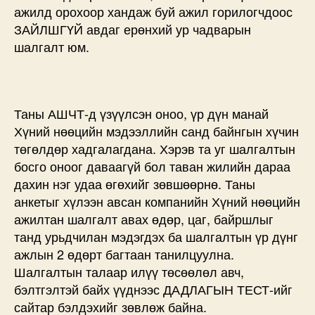
ажилд орохоор хандаж буй ажил горилогчдоос
ЗАЙЛШГҮЙ авдаг ерөнхий ур чадварын
шалгалт юм.
Таны АШЧТ-д үзүүлсэн оноо, үр дүн манай
Хүний нөөцийн мэдээллийн санд байнгын хүчин
төгөлдөр хадгалагдана. Хэрэв та уг шалгалтын
босго оноог даваагүй бол таван жилийн дараа
дахин нэг удаа өгөхийг зөвшөөрнө. Таны
анкетыг хүлээн авсан компанийн Хүний нөөцийн
ажилтан шалгалт авах өдөр, цаг, байршлыг
танд урьдчилан мэдэгдэх ба шалгалтын үр дүнг
ажлын 2 өдөрт багтаан танилцуулна.
Шалгалтын талаар илүү төсөөлөл авч,
бэлтгэлтэй байх үүднээс ДАДЛАГЫН ТЕСТ-ийг
сайтар бэлдэхийг зөвлөж байна.