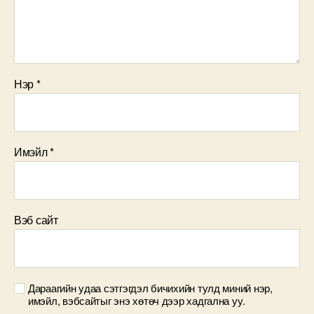
Нэр
*
Имэйл
*
Вэб сайт
Дараагийн удаа сэтгэгдэл бичихийн тулд миний нэр,
имэйл, вэбсайтыг энэ хөтөч дээр хадгална уу.