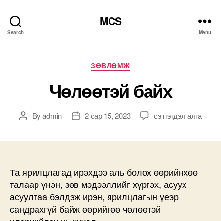
MCS
Search
Menu
Categories
ЗӨВЛӨМЖ
Чөлөөтэй байх
Чөлөөтэй
By
admin
2 сар 15, 2023
сэтгэгдэл алга
Post
Post
байх
author
date
дээр
Та ярилцлагад ирэхдээ аль болох өөрийнхөө
талаар үнэн, зөв мэдээллийг хүргэх, асуух
асуултаа бэлдэж ирэн, ярилцлагын үеэр
сандрахгүй байж өөрийгөө чөлөөтэй
илэрхийлэх нь чухал,