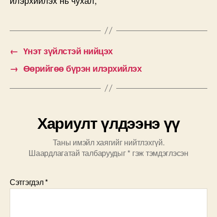
←
Үнэт зүйлстэй нийцэх
→
Өөрийгөө бүрэн илэрхийлэх
Хариулт үлдээнэ үү
Таны имэйл хаягийг нийтлэхгүй.
Шаардлагатай талбаруудыг
*
гэж тэмдэглэсэн
Сэтгэгдэл
*