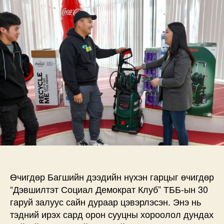
гарцыг
цэвэрлэсэн
залууст
талархал
илэрхийллээ
дээр
Өчигдөр Багшийн дээдийн нүхэн гарцыг өчигдөр
“Дэвшилтэт Социал Демократ Клуб” ТББ-ын 30
гаруй залуус сайн дураар цэвэрлэсэн. Энэ нь
тэдний ирэх сард орон сууцны хороолол дундах