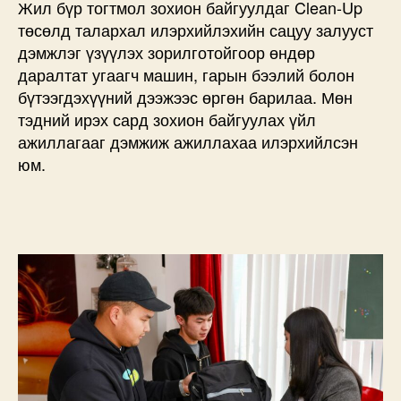
Жил бүр тогтмол зохион байгуулдаг Clean-Up
төсөлд талархал илэрхийлэхийн сацуу залууст
дэмжлэг үзүүлэх зорилготойгоор өндөр
даралтат угаагч машин, гарын бээлий болон
бүтээгдэхүүний дээжээс өргөн барилаа. Мөн
тэдний ирэх сард зохион байгуулах үйл
ажиллагааг дэмжиж ажиллахаа илэрхийлсэн
юм.