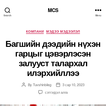
MCS
Search
Menu
Categories
КОМПАНИ
МЭДЭЭ МЭДЭЭЛЭЛ
Багшийн дээдийн нүхэн
гарцыг цэвэрлэсэн
залууст талархал
илэрхийллээ
By
Tuvshinbileg
3 сар 10, 2023
Post
Post
author
date
Багшийн
сэтгэгдэл алга
дээдийн
нүхэн