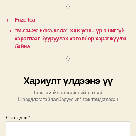
←
Fuze tea
→
“М-Си-Эс Кока-Кола” ХХК усны үр ашиггүй
хэрэглээг бууруулах хөтөлбөр хэрэгжүүлж
байна
Хариулт үлдээнэ үү
Таны имэйл хаягийг нийтлэхгүй.
Шаардлагатай талбаруудыг
*
гэж тэмдэглэсэн
Сэтгэгдэл
*