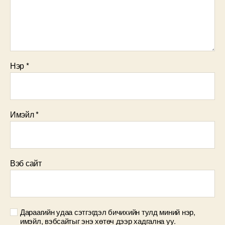
Нэр
*
Имэйл
*
Вэб сайт
Дараагийн удаа сэтгэгдэл бичихийн тулд миний нэр,
имэйл, вэбсайтыг энэ хөтөч дээр хадгална уу.