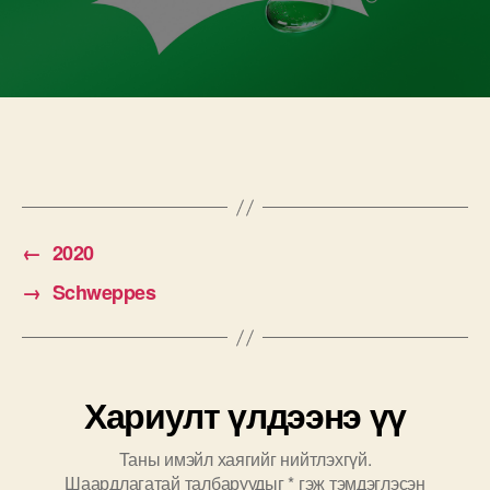
←
2020
→
Schweppes
Хариулт үлдээнэ үү
Таны имэйл хаягийг нийтлэхгүй.
Шаардлагатай талбаруудыг
*
гэж тэмдэглэсэн