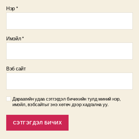
Нэр
*
Имэйл
*
Вэб сайт
Дараагийн удаа сэтгэгдэл бичихийн тулд миний нэр,
имэйл, вэбсайтыг энэ хөтөч дээр хадгална уу.