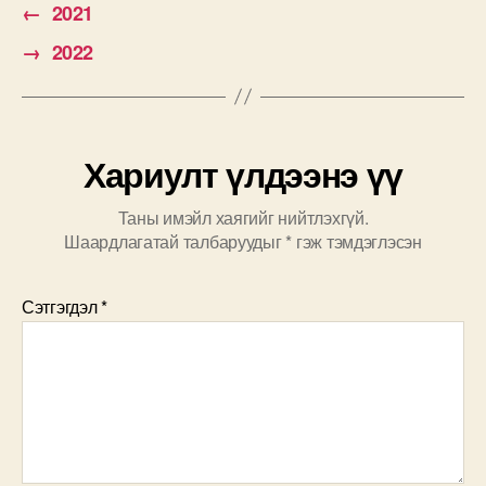
←
2021
→
2022
Хариулт үлдээнэ үү
Таны имэйл хаягийг нийтлэхгүй.
Шаардлагатай талбаруудыг
*
гэж тэмдэглэсэн
Сэтгэгдэл
*