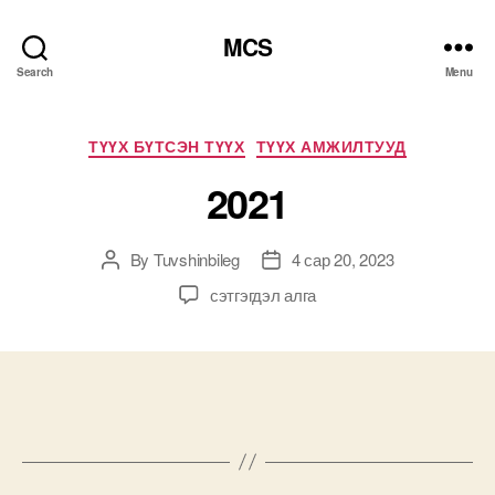
MCS
Search
Menu
Categories
ТҮҮХ БҮТСЭН ТҮҮХ
ТҮҮХ АМЖИЛТУУД
2021
By
Tuvshinbileg
4 сар 20, 2023
Post
Post
author
date
2021
сэтгэгдэл алга
дээр