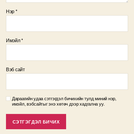
Нэр
*
Имэйл
*
Вэб сайт
Дараагийн удаа сэтгэгдэл бичихийн тулд миний нэр,
имэйл, вэбсайтыг энэ хөтөч дээр хадгална уу.