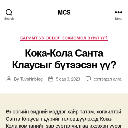
MCS
Search
Menu
Categories
БАРИМТ УУ ЭСВЭЛ ЗОХИОМОЛ ЗҮЙЛ ҮҮ?
Кока-Кола Санта
Клаусыг бүтээсэн үү?
Кока-
By
Tuvshinbileg
5 сар 3, 2023
сэтгэгдэл алга
Post
Post
Кола
author
date
Санта
Клаусыг
бүтээсэн
үү?
Өнөөгийн бидний мэддэг хайр татам, хөгжилтэй
дээр
Санта Клаусын дүрийг төлөвшүүлэхэд Кока-
Кола компанийн зар сурталчилгаа ихээхэн үүрэг