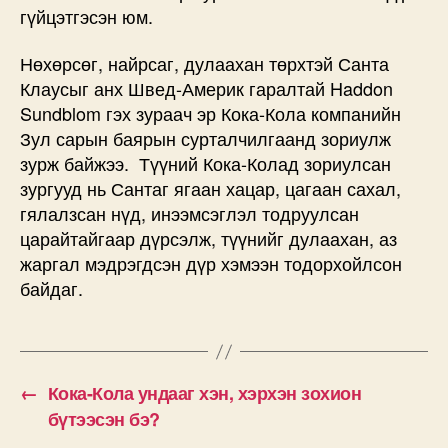
гүйцэтгэсэн юм.
Нөхөрсөг, найрсаг, дулаахан төрхтэй Санта
Клаусыг анх Швед-Америк гаралтай Haddon
Sundblom гэх зураач эр Кока-Кола компанийн
Зул сарын баярын сурталчилгаанд зориулж
зурж байжээ. Түүний Кока-Колад зориулсан
зургууд нь Сантаг ягаан хацар, цагаан сахал,
гялалзсан нүд, инээмсэглэл тодруулсан
царайтайгаар дүрсэлж, түүнийг дулаахан, аз
жаргал мэдрэгдсэн дүр хэмээн тодорхойлсон
байдаг.
←
Кока-Кола ундааг хэн, хэрхэн зохион
бүтээсэн бэ?