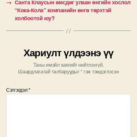
→
Санта Клаусын өмсдөг улаан өнгийн хослол
“Кока-Кола” компанийн өнгө төрхтэй
холбоотой юу?
Хариулт үлдээнэ үү
Таны имэйл хаягийг нийтлэхгүй.
Шаардлагатай талбаруудыг
*
гэж тэмдэглэсэн
Сэтгэгдэл
*