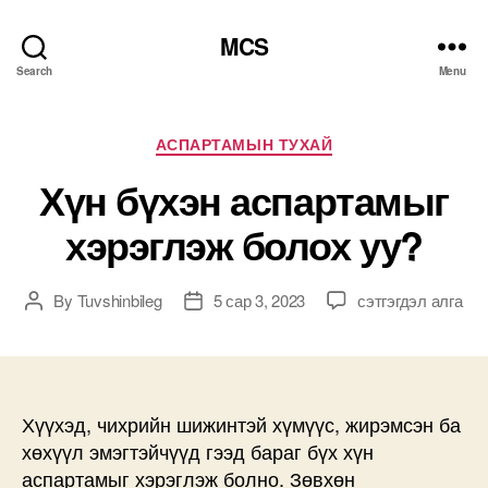
MCS
Search
Menu
Categories
АСПАРТАМЫН ТУХАЙ
Хүн бүхэн аспартамыг
хэрэглэж болох уу?
Хүн
By
Tuvshinbileg
5 сар 3, 2023
сэтгэгдэл алга
Post
Post
бүхэн
author
date
аспартамыг
хэрэглэж
болох
уу?
Хүүхэд, чихрийн шижинтэй хүмүүс, жирэмсэн ба
дээр
хөхүүл эмэгтэйчүүд гээд бараг бүх хүн
аспартамыг хэрэглэж болно. Зөвхөн