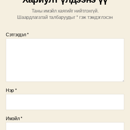
Таны имэйл хаягийг нийтлэхгүй.
Шаардлагатай талбаруудыг
*
гэж тэмдэглэсэн
Сэтгэгдэл
*
Нэр
*
Имэйл
*