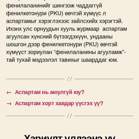
фенилаланинийг шингээж чаддаггүй
фенилкетонури (PKU) өвчтэй хүмүүс л
аспартамыг хэрэглэхээс зайлсхийх хэрэгтэй.
Ихэнх улс орнуудын хууль журмаар аспартам
агуулсан хүнсний бүтээгдэхүүн, ундааны
шошгон дээр фенилкетонури (PKU) өвчтэй
хүмүүст зориулан “фенилаланины агууламж”-
тай тухай мэдээлэл тавихыг шаарддаг юм.
←
Аспартам нь аюулгүй юу?
→
Аспартам хорт хавдар үүсгэх үү?
Хариулт үлдээнэ үү