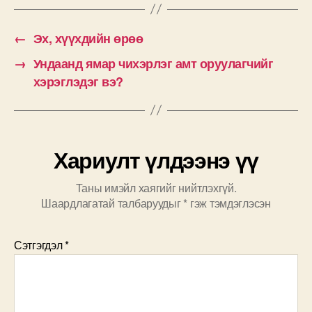
←
Эх, хүүхдийн өрөө
→
Ундаанд ямар чихэрлэг амт оруулагчийг
хэрэглэдэг вэ?
Хариулт үлдээнэ үү
Таны имэйл хаягийг нийтлэхгүй.
Шаардлагатай талбаруудыг
*
гэж тэмдэглэсэн
Сэтгэгдэл
*