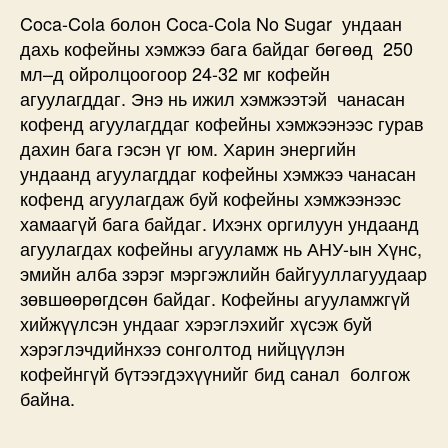
No
Coca-Cola болон Coca-Cola No Sugar ундаан
Sugar
дахь кофейны хэмжээ бага байдаг бөгөөд 250
ундаанд
мл–д ойролцоогоор 24-32 мг кофейн
хэдий
агуулагддаг. Энэ нь ижил хэмжээтэй чанасан
хэмжнээний
кофенд агуулагддаг кофейны хэмжээнээс гурав
кофеин
дахин бага гэсэн үг юм. Харин энергийн
агуулагддаг
ундаанд агуулагддаг кофейны хэмжээ чанасан
вэ?
дээр
кофенд агуулагдаж буй кофейны хэмжээнээс
хамаагүй бага байдаг. Ихэнх оргилуун ундаанд
агуулагдах кофейны агууламж нь АНУ-ын Хүнс,
эмийн алба зэрэг мэргэжлийн байгууллагуудаар
зөвшөөрөгдсөн байдаг. Кофейны агууламжгүй
хийжүүлсэн ундааг хэрэглэхийг хүсэж буй
хэрэглэчдийнхээ сонголтод нийцүүлэн
кофейнгүй бүтээгдэхүүнийг бид санал болгож
байна.