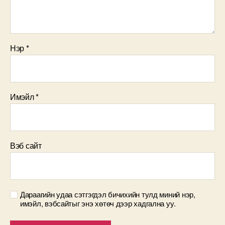
Нэр
*
Имэйл
*
Вэб сайт
Дараагийн удаа сэтгэгдэл бичихийн тулд миний нэр,
имэйл, вэбсайтыг энэ хөтөч дээр хадгална уу.