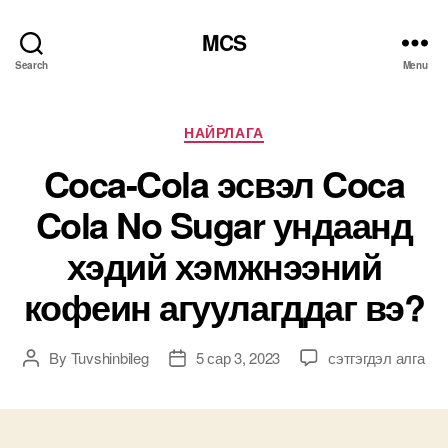
MCS
Search
Menu
Categories
НАЙРЛАГА
Coca-Cola эсвэл Coca
Cola No Sugar ундаанд
хэдий хэмжнээний
кофеин агуулагддаг вэ?
Coca-
By
Tuvshinbileg
5 сар 3, 2023
сэтгэгдэл алга
Post
Post
Cola
author
date
эсвэл
Coca
Cola