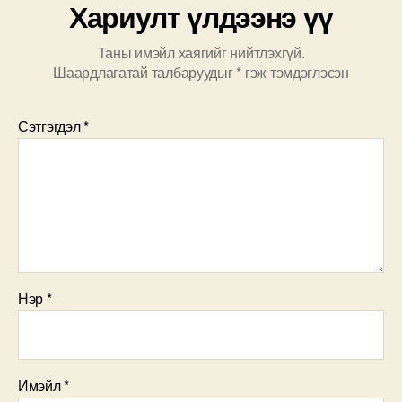
Хариулт үлдээнэ үү
Таны имэйл хаягийг нийтлэхгүй.
Шаардлагатай талбаруудыг
*
гэж тэмдэглэсэн
Сэтгэгдэл
*
Нэр
*
Имэйл
*