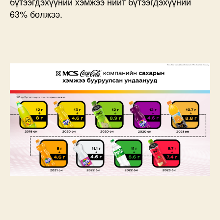
бүтээгдэхүүний хэмжээ нийт бүтээгдэхүүний
63% болжээ.