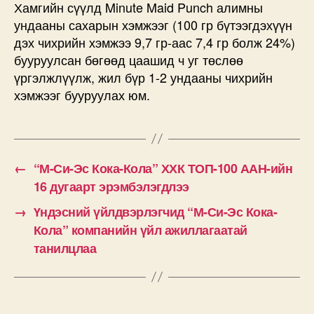
Хамгийн сүүлд Minute Maid Punch алимны
ундааны сахарын хэмжээг (100 гр бүтээгдэхүүн
дэх чихрийн хэмжээ 9,7 гр-аас 7,4 гр болж 24%)
бууруулсан бөгөөд цаашид ч уг төслөө
үргэлжлүүлж, жил бүр 1-2 ундааны чихрийн
хэмжээг бууруулах юм.
←
“М-Си-Эс Кока-Кола” ХХК ТОП-100 ААН-ийн
16 дугаарт эрэмбэлэгдлээ
→
Үндэсний үйлдвэрлэгчид “М-Си-Эс Кока-
Кола” компанийн үйл ажиллагаатай
танилцлаа