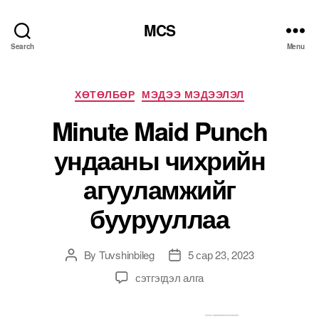
MCS
Search
Menu
Categories
ХӨТӨЛБӨР
МЭДЭЭ МЭДЭЭЛЭЛ
Minute Maid Punch
ундааны чихрийн
агууламжийг
буурууллаа
By
Tuvshinbileg
5 сар 23, 2023
Post
Post
author
date
Minute
сэтгэгдэл алга
Maid
Punch