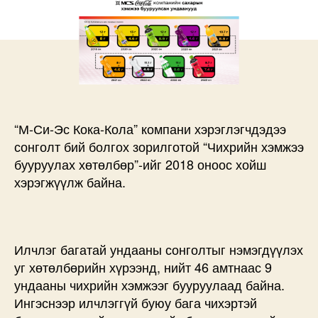
ундааны
чихрийн
агууламжийг
буурууллаа
дээр
“М-Си-Эс Кока-Кола” компани хэрэглэгчдэдээ
сонголт бий болгох зорилготой “Чихрийн хэмжээ
бууруулах хөтөлбөр”-ийг 2018 оноос хойш
хэрэгжүүлж байна.
Илчлэг багатай ундааны сонголтыг нэмэгдүүлэх
уг хөтөлбөрийн хүрээнд, нийт 46 амтнаас 9
ундааны чихрийн хэмжээг бууруулаад байна.
Ингэснээр илчлэггүй буюу бага чихэртэй