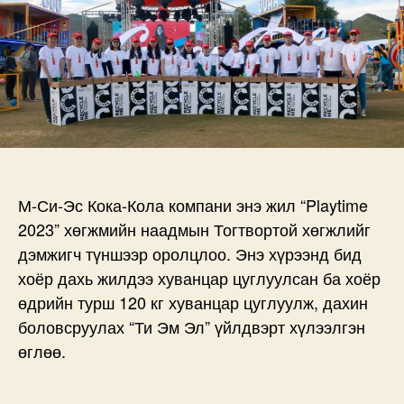
М-Си-Эс Кока-Кола компани энэ жил “Playtime
2023” хөгжмийн наадмын Тогтвортой хөгжлийг
дэмжигч түншээр оролцлоо. Энэ хүрээнд бид
хоёр дахь жилдээ хуванцар цуглуулсан ба хоёр
өдрийн турш 120 кг хуванцар цуглуулж, дахин
боловсруулах “Ти Эм Эл” үйлдвэрт хүлээлгэн
өглөө.