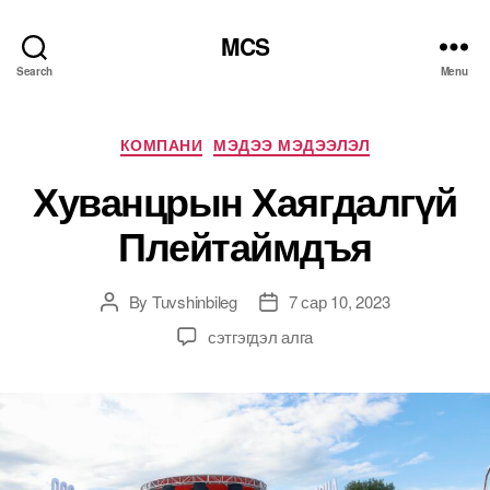
MCS
Search
Menu
Categories
КОМПАНИ
МЭДЭЭ МЭДЭЭЛЭЛ
Хуванцрын Хаягдалгүй
Плейтаймдъя
By
Tuvshinbileg
7 сар 10, 2023
Post
Post
author
date
Хуванцрын
сэтгэгдэл алга
Хаягдалгүй
Плейтаймдъя
дээр