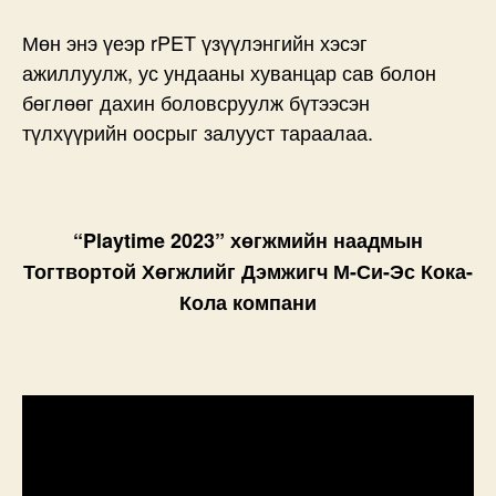
Мөн энэ үеэр rPET үзүүлэнгийн хэсэг
ажиллуулж, ус ундааны хуванцар сав болон
бөглөөг дахин боловсруулж бүтээсэн
түлхүүрийн оосрыг залууст тараалаа.
“Playtime 2023” хөгжмийн наадмын
Тогтвортой Хөгжлийг Дэмжигч М-Си-Эс Кока-
Кола компани