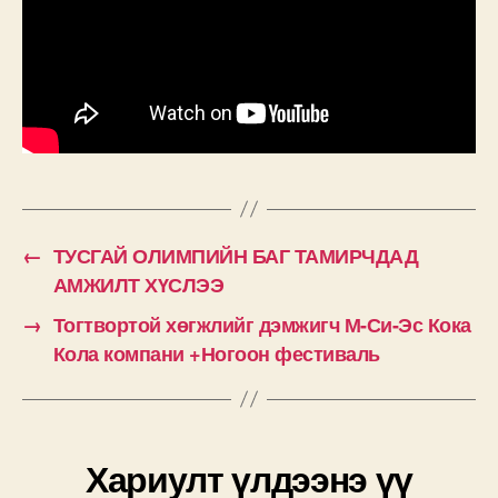
←
ТУСГАЙ ОЛИМПИЙН БАГ ТАМИРЧДАД
АМЖИЛТ ХҮСЛЭЭ
→
Тогтвортой хөгжлийг дэмжигч М-Си-Эс Кока
Кола компани +Ногоон фестиваль
Хариулт үлдээнэ үү