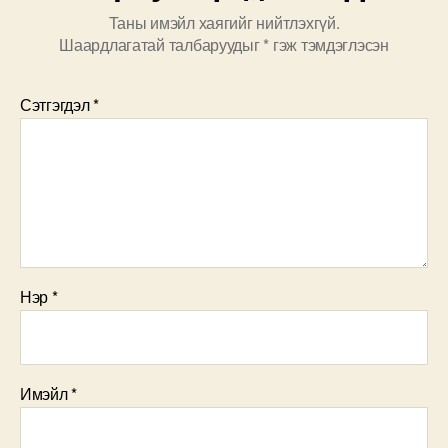
Таны имэйл хаягийг нийтлэхгүй.
Шаардлагатай талбаруудыг
*
гэж тэмдэглэсэн
Сэтгэгдэл
*
Нэр
*
Имэйл
*