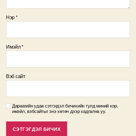
Нэр
*
Имэйл
*
Вэб сайт
Дараагийн удаа сэтгэгдэл бичихийн тулд миний нэр,
имэйл, вэбсайтыг энэ хөтөч дээр хадгална уу.