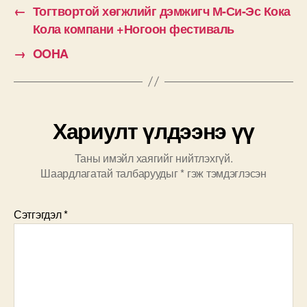
←
Тогтвортой хөгжлийг дэмжигч М-Си-Эс Кока
Кола компани +Ногоон фестиваль
→
OOHA
Хариулт үлдээнэ үү
Таны имэйл хаягийг нийтлэхгүй.
Шаардлагатай талбаруудыг
*
гэж тэмдэглэсэн
Сэтгэгдэл
*