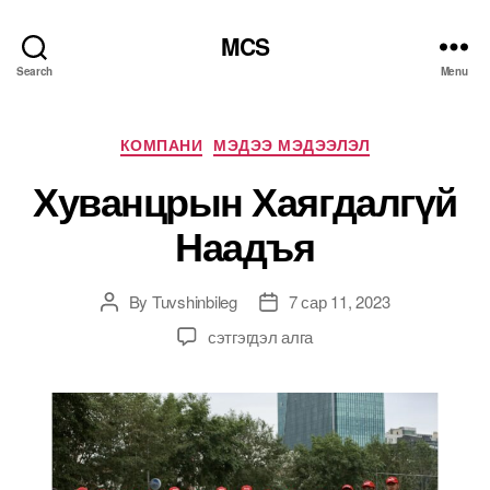
MCS
Search
Menu
Categories
КОМПАНИ
МЭДЭЭ МЭДЭЭЛЭЛ
Хуванцрын Хаягдалгүй
Наадъя
By
Tuvshinbileg
7 сар 11, 2023
Post
Post
author
date
Хуванцрын
сэтгэгдэл алга
Хаягдалгүй
Наадъя
дээр