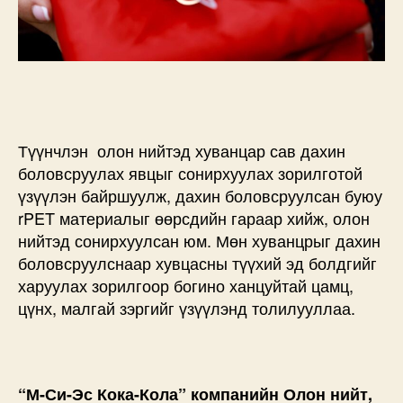
Түүнчлэн олон нийтэд хуванцар сав дахин
боловсруулах явцыг сонирхуулах зорилготой
үзүүлэн байршуулж, дахин боловсруулсан буюу
rPET материалыг өөрсдийн гараар хийж, олон
нийтэд сонирхуулсан юм. Мөн хуванцрыг дахин
боловсруулснаар хувцасны түүхий эд болдгийг
харуулах зорилгоор богино ханцуйтай цамц,
цүнх, малгай зэргийг үзүүлэнд толилууллаа.
“М-Си-Эс Кока-Кола” компанийн Олон нийт,