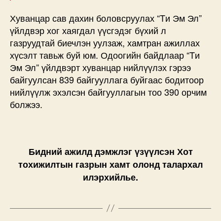
Хуванцар сав дахин боловсруулах “Tи Эм Эл”
үйлдвэр хог хаягдал үүсгэдэг бүхий л
газруудтай биечлэн уулзаж, хамтран ажиллах
хүсэлт тавьж буй юм. Одоогийн байдлаар “Tи
Эм Эл” үйлдвэрт хуванцар нийлүүлэх гэрээ
байгуулсан 839 байгууллага буйгаас бодитоор
нийлүүлж эхэлсэн байгууллагын тоо 390 орчим
болжээ.
Бидний ажилд дэмжлэг үзүүлсэн Хот
тохижилтын газрын хамт олонд талархал
илэрхийлье.