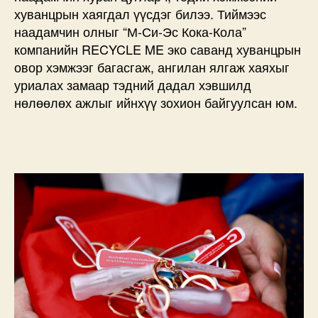
хуванцрын хаягдал үүсдэг билээ. Тиймээс
наадамчин олныг “М-Си-Эс Кока-Кола”
компанийн RECYCLE ME эко саванд хуванцрын
овор хэмжээг багасгаж, ангилан ялгаж хаяхыг
уриалах замаар тэдний дадал хэвшилд
нөлөөлөх ажлыг ийнхүү зохион байгуулсан юм.