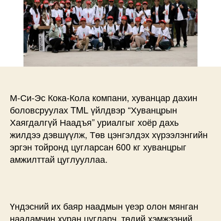
М-Си-Эс Кока-Кола компани, хуванцар дахин
боловсруулах TML үйлдвэр “Хуванцрын
Хаягдалгүй Наадъя” уриалгыг хоёр дахь
жилдээ дэвшүүлж, Төв цэнгэлдэх хүрээлэнгийн
эргэн тойронд цугларсан 600 кг хуванцрыг
амжилттай цуглууллаа.
Үндэсний их баяр наадмын үеэр олон мянган
наадамчин хуран цугларч, төдий хэмжээний