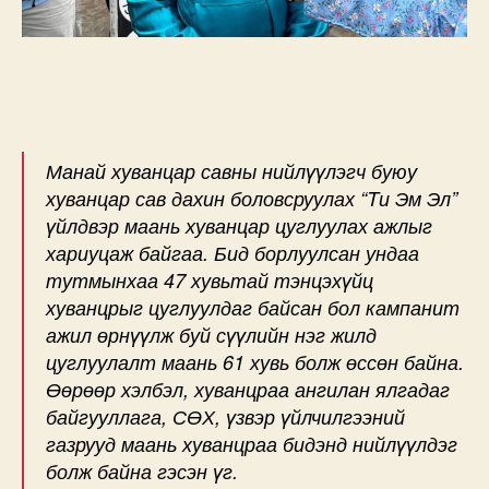
Манай хуванцар савны нийлүүлэгч буюу
хуванцар сав дахин боловсруулах “Tи Эм Эл”
үйлдвэр маань хуванцар цуглуулах ажлыг
хариуцаж байгаа. Бид борлуулсан ундаа
тутмынхаа 47 хувьтай тэнцэхүйц
хуванцрыг цуглуулдаг байсан бол кампанит
ажил өрнүүлж буй сүүлийн нэг жилд
цуглуулалт маань 61 хувь болж өссөн байна.
Өөрөөр хэлбэл, хуванцраа ангилан ялгадаг
байгууллага, СӨХ, үзвэр үйлчилгээний
газрууд маань хуванцраа бидэнд нийлүүлдэг
болж байна гэсэн үг.