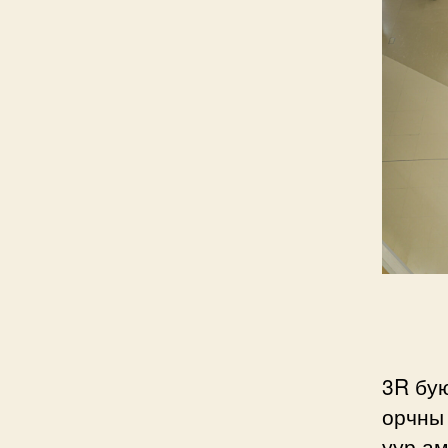
3R бую
орчны 
уур ам