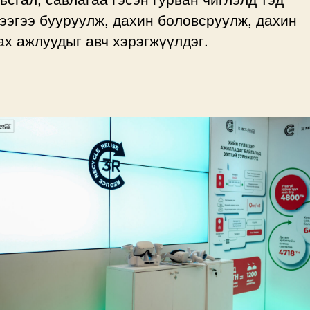
ээгээ бууруулж, дахин боловсруулж, дахин
х ажлуудыг авч хэрэгжүүлдэг.