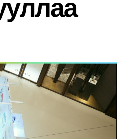
ууллаа