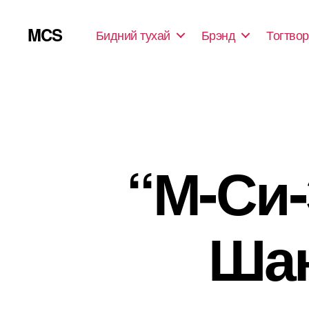
MCS
Бидний тухай
Брэнд
Тогтвор
“М-Си-
Шан