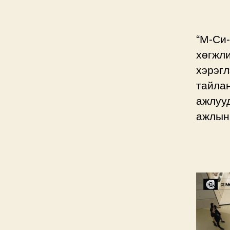
“М-Си-
хөгжл
хэрэгл
тайлан
ажлууд
ажлын