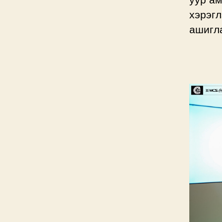
хэрэгл
ашигла