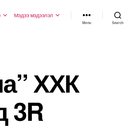
р
Мэдээ мэдээлэл
Menu
Search
ла” ХХК
д 3R