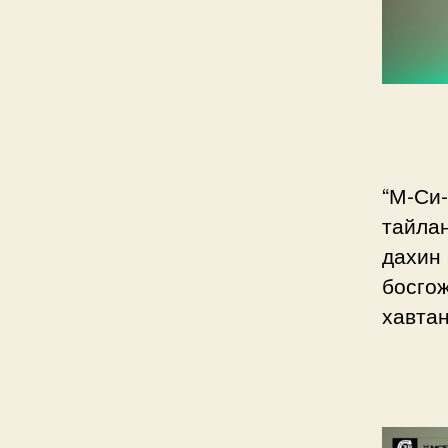
“М-Си-
тайла
дахин 
босгож
хавтан