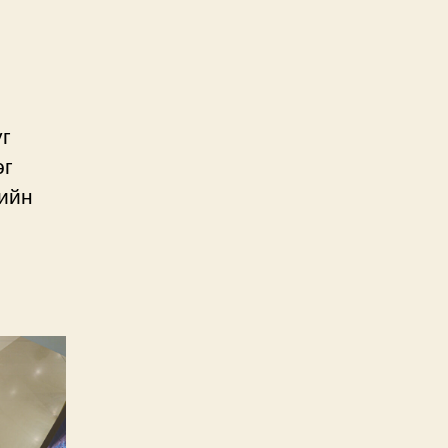
уг
эг
гийн