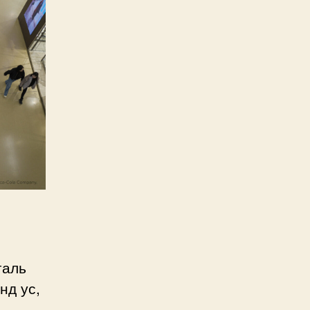
галь
нд ус,