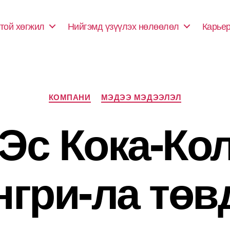
той хөгжил
Нийгэмд үзүүлэх нөлөөлөл
Карье
Categories
КОМПАНИ
МЭДЭЭ МЭДЭЭЛЭЛ
Эс Кока-Ко
гри-ла төв