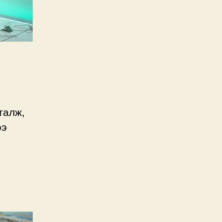
талж,
ээ