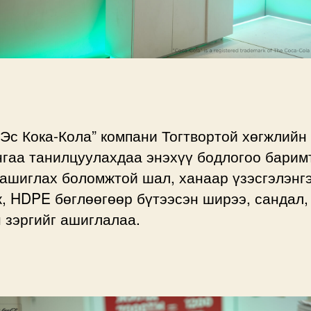
Эс Кока-Кола” компани Тогтвортой хөгжлийн
нгаа танилцуулахдаа энэхүү бодлогоо барим
ашиглах боломжтой шал, ханаар үзэсгэлэнг
, HDPE бөглөөгөөр бүтээсэн ширээ, сандал,
 зэргийг ашиглалаа.