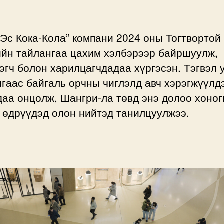
Эс Кока-Кола” компани 2024 оны Тогтвортой
ийн тайлангаа цахим хэлбэрээр байршуулж,
эгч болон харилцагчдадаа хүргэсэн. Тэгвэл 
гаас байгаль орчны чиглэлд авч хэрэгжүүлд
аа онцолж, Шангри-ла төвд энэ долоо хоно
 өдрүүдэд олон нийтэд танилцуулжээ.