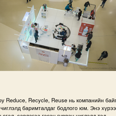
у Reduce, Recycle, Reuse нь компанийн бай
чиглэлд баримталдаг бодлого юм. Энэ хүрээ
ьсгал, савлагаа гэсэн гурван чиглэлд тэд