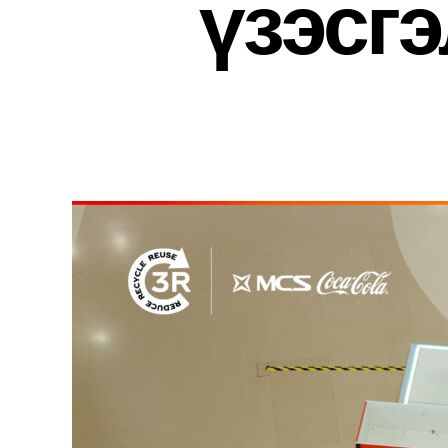
үзэсг