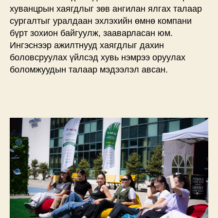
хуванцрын хаягдлыг зөв ангилан ялгах талаар
сургалтыг уралдаан эхлэхийн өмнө компани
бүрт зохион байгуулж, зааварласан юм.
Ингэснээр ажилтнууд хаягдлыг дахин
боловсруулах үйлсэд хувь нэмрээ оруулах
боломжуудын талаар мэдээлэл авсан.