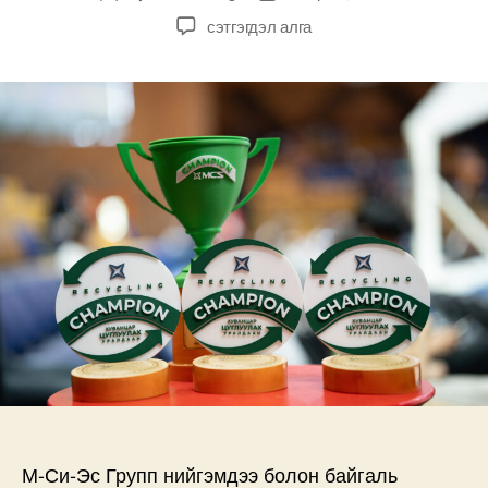
author
date
М-
сэтгэгдэл алга
Си-
Эс
группийн
компаниуд
хуванцар
цуглуулах
“RECYCLING
CHAMPION”
уралдааныг
амжилттай
зохион
байгууллаа
дээр
М-Си-Эс Групп нийгэмдээ болон байгаль