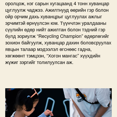
оролцож, нэг сарын хугацаанд 4 тонн хуванцар
цуглуулж чаджээ. Ажилтнууд өөрийн гэр болон
ойр орчим дахь хуванцрыг цуглуулах ажлыг
эрчимтэй өрнүүлсэн юм. Түүнчлэн уралдааны
сүүлийн өдөр нийт ажилтан болон тэдний гэр
бүлд зориулж “Recycling Champion” өдөрлөгийг
зохион байгуулж, хуванцар дахин боловсруулах
явцын талаар мэдээлэл өгснөөс гадна,
хөгжөөнт тэмцээн, “Хогон мангас” хүүхдийн
жүжиг зэргийг толилуулсан аж.