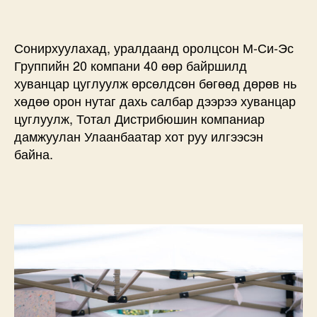
Сонирхуулахад, уралдаанд оролцсон М-Си-Эс
Группийн 20 компани 40 өөр байршилд
хуванцар цуглуулж өрсөлдсөн бөгөөд дөрөв нь
хөдөө орон нутаг дахь салбар дээрээ хуванцар
цуглуулж, Тотал Дистрибюшин компаниар
дамжуулан Улаанбаатар хот руу илгээсэн
байна.