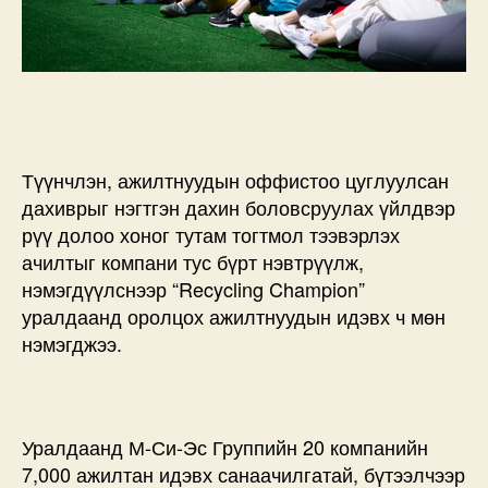
Түүнчлэн, ажилтнуудын оффистоо цуглуулсан
дахиврыг нэгтгэн дахин боловсруулах үйлдвэр
рүү долоо хоног тутам тогтмол тээвэрлэх
ачилтыг компани тус бүрт нэвтрүүлж,
нэмэгдүүлснээр “Recycling Champion”
уралдаанд оролцох ажилтнуудын идэвх ч мөн
нэмэгджээ.
Уралдаанд М-Си-Эс Группийн 20 компанийн
7,000 ажилтан идэвх санаачилгатай, бүтээлчээр