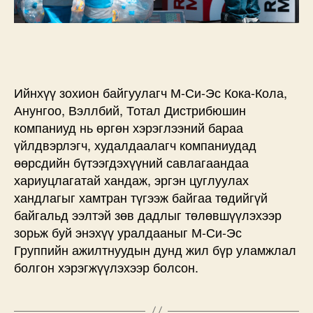
Ийнхүү зохион байгуулагч М-Си-Эс Кока-Кола,
Анунгоо, Вэллбий, Тотал Дистрибюшин
компаниуд нь өргөн хэрэглээний бараа
үйлдвэрлэгч, худалдаалагч компаниудад
өөрсдийн бүтээгдэхүүний савлагаандаа
хариуцлагатай хандаж, эргэн цуглуулах
хандлагыг хамтран түгээж байгаа төдийгүй
байгальд ээлтэй зөв дадлыг төлөвшүүлэхээр
зорьж буй энэхүү уралдааныг М-Си-Эс
Группийн ажилтнуудын дунд жил бүр уламжлал
болгон хэрэгжүүлэхээр болсон.