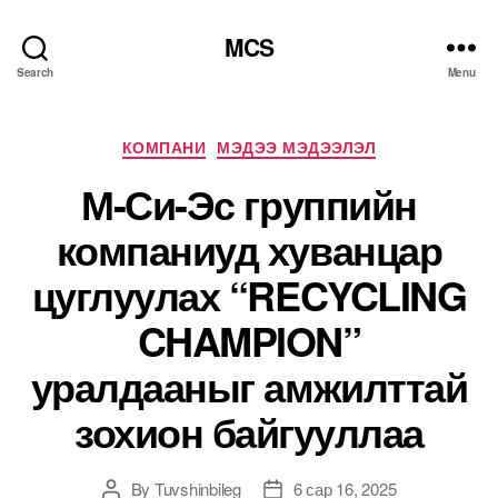
MCS
Search
Menu
Categories
КОМПАНИ
МЭДЭЭ МЭДЭЭЛЭЛ
М-Си-Эс группийн
компаниуд хуванцар
цуглуулах “RECYCLING
CHAMPION”
уралдааныг амжилттай
зохион байгууллаа
By
Tuvshinbileg
6 сар 16, 2025
Post
Post