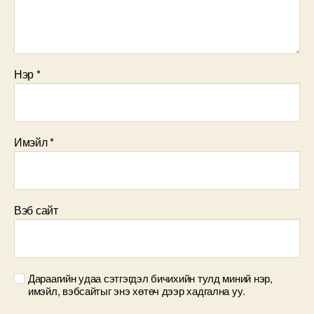
Нэр
*
Имэйл
*
Вэб сайт
Дараагийн удаа сэтгэгдэл бичихийн тулд миний нэр,
имэйл, вэбсайтыг энэ хөтөч дээр хадгална уу.