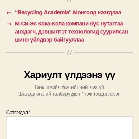
←
“Recycling Academia” Монголд нээгдлээ
→
М-Си-Эс Кока-Кола компани бүс нутагтаа
анхдагч, дэвшилтэт технологид суурилсан
шинэ үйлдвэр байгууллаа
Хариулт үлдээнэ үү
Таны имэйл хаягийг нийтлэхгүй.
Шаардлагатай талбаруудыг
*
гэж тэмдэглэсэн
Сэтгэгдэл
*