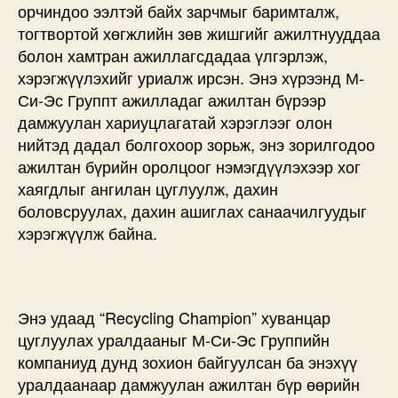
орчиндоо ээлтэй байх зарчмыг баримталж,
тогтвортой хөгжлийн зөв жишгийг ажилтнууддаа
болон хамтран ажиллагсдадаа үлгэрлэж,
хэрэгжүүлэхийг уриалж ирсэн. Энэ хүрээнд М-
Си-Эс Группт ажилладаг ажилтан бүрээр
дамжуулан хариуцлагатай хэрэглээг олон
нийтэд дадал болгохоор зорьж, энэ зорилгодоо
ажилтан бүрийн оролцоог нэмэгдүүлэхээр хог
хаягдлыг ангилан цуглуулж, дахин
боловсруулах, дахин ашиглах санаачилгуудыг
хэрэгжүүлж байна.
Энэ удаад “Recycling Champion” хуванцар
цуглуулах уралдааныг М-Си-Эс Группийн
компаниуд дунд зохион байгуулсан ба энэхүү
уралдаанаар дамжуулан ажилтан бүр өөрийн