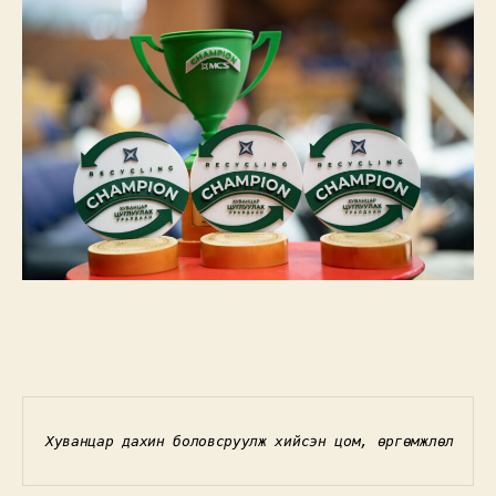
Хуванцар дахин боловсруулж хийсэн цом, өргөмжлөл