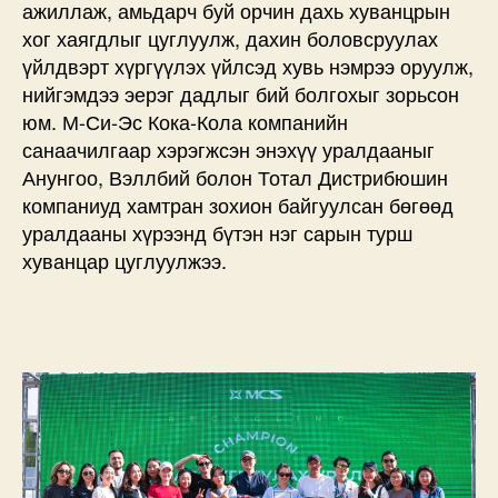
ажиллаж, амьдарч буй орчин дахь хуванцрын
хог хаягдлыг цуглуулж, дахин боловсруулах
үйлдвэрт хүргүүлэх үйлсэд хувь нэмрээ оруулж,
нийгэмдээ эерэг дадлыг бий болгохыг зорьсон
юм. М-Си-Эс Кока-Кола компанийн
санаачилгаар хэрэгжсэн энэхүү уралдааныг
Анунгоо, Вэллбий болон Тотал Дистрибюшин
компаниуд хамтран зохион байгуулсан бөгөөд
уралдааны хүрээнд бүтэн нэг сарын турш
хуванцар цуглуулжээ.