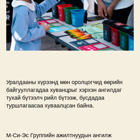
Уралдааны хүрээнд мөн оролцогчид өөрийн
байгууллагадаа хуванцрыг хэрхэн ангилдаг
тухай бүтээлч рийл бүтээж, бусдадаа
туршлагаасаа хуваалцсан байна.
М-Си-Эс Группийн ажилтнуудын ангилж