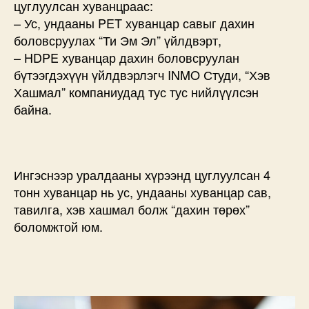
цуглуулсан хуванцраас:
– Ус, ундааны PET хуванцар савыг дахин
боловсруулах “Ти Эм Эл” үйлдвэрт,
– HDPE хуванцар дахин боловсруулан
бүтээгдэхүүн үйлдвэрлэгч INMO Студи, “Хэв
Хашмал” компаниудад тус тус нийлүүлсэн
байна.
Ингэснээр уралдааны хүрээнд цуглуулсан 4
тонн хуванцар нь ус, ундааны хуванцар сав,
тавилга, хэв хашмал болж “дахин төрөх”
боломжтой юм.