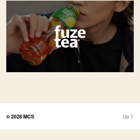
© 2026
MCS
Up
↑