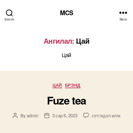
MCS
Search
Menu
Ангилал:
Цай
Цай
Categories
ЦАЙ
БРЭНД
Fuze tea
Fuze
By
admin
3 сар 6, 2023
сэтгэгдэл алга
Post
Post
tea
author
date
дээр