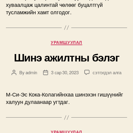
хуваалцаж цалинтай чөлөөг буцалтгүй
тусламжийн хамт олгодог.
Categories
УРАМШУУЛАЛ
Шинэ ажилтны бэлэг
Шинэ
By
admin
3 сар 30, 2023
сэтгэгдэл алга
Post
Post
ажилтны
author
date
бэлэг
дээр
М-Си-Эс Кока-Колагийнхаа шинэхэн гишүүнийг
халуун дулаанаар угтдаг.
Categories
УРАМШУУЛАЛ