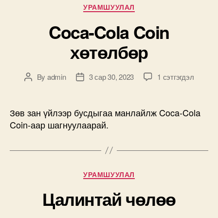
Categories
УРАМШУУЛАЛ
Coca-Cola Coin
хөтөлбөр
Coca-
By
admin
3 сар 30, 2023
1 сэтгэгдэл
Post
Post
Cola
author
date
Coin
хөтөлбөр
Зөв зан үйлээр бусдыгаа манлайлж Coca-Cola
дээр
Coin-аар шагнуулаарай.
Categories
УРАМШУУЛАЛ
Цалинтай чөлөө