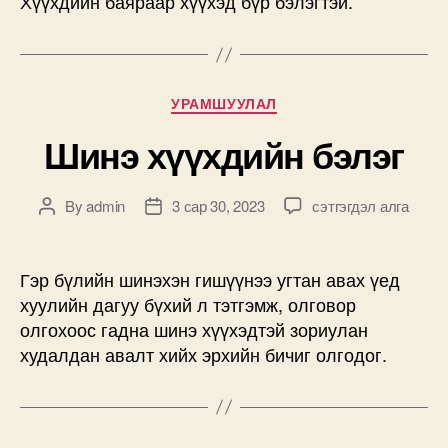
Хүүхдийн баяраар хүүхэд бүр бэлэгтэй.
Categories
УРАМШУУЛАЛ
Шинэ хүүхдийн бэлэг
Шинэ
By
admin
3 сар 30, 2023
сэтгэгдэл алга
Post
Post
хүүхдийн
author
date
бэлэг
дээр
Гэр бүлийн шинэхэн гишүүнээ угтан авах үед
хуулийн дагуу бүхий л тэтгэмж, олговор
олгохоос гадна шинэ хүүхэдтэй зориулан
худалдан авалт хийх эрхийн бичиг олгодог.