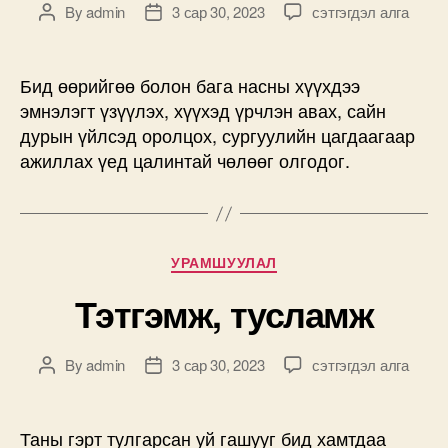
Цалинтай
By
admin
3 сар 30, 2023
сэтгэгдэл алга
Post
Post
чөлөө
author
date
дээр
Бид өөрийгөө болон бага насны хүүхдээ
эмнэлэгт үзүүлэх, хүүхэд үрчлэн авах, сайн
дурын үйлсэд оролцох, сургуулийн цагдаагаар
ажиллах үед цалинтай чөлөөг олгодог.
Categories
УРАМШУУЛАЛ
Тэтгэмж, тусламж
Тэтгэмж,
By
admin
3 сар 30, 2023
сэтгэгдэл алга
Post
Post
тусламж
author
date
дээр
Таны гэрт тулгарсан уй гашууг бид хамтдаа