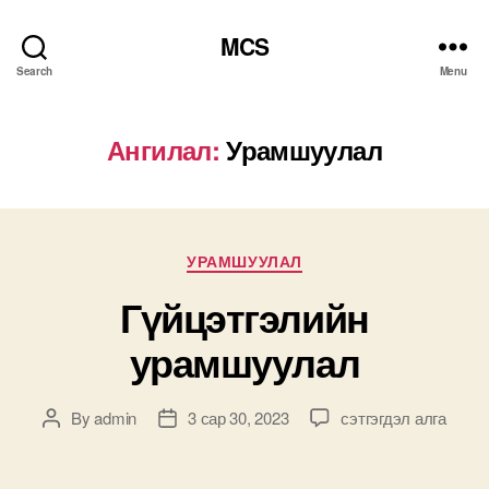
MCS
Search
Menu
Ангилал:
Урамшуулал
Categories
УРАМШУУЛАЛ
Гүйцэтгэлийн
урамшуулал
Гүйцэтгэлийн
By
admin
3 сар 30, 2023
сэтгэгдэл алга
Post
Post
урамшуулал
author
date
дээр