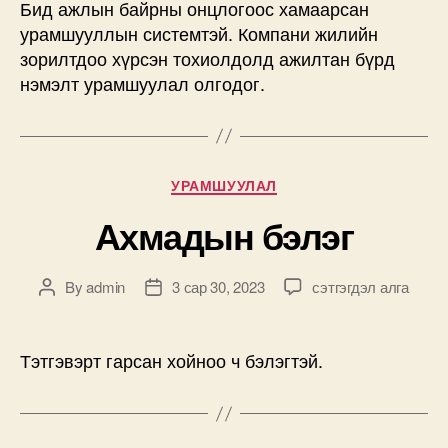
Бид ажлын байрны онцлогоос хамаарсан
урамшууллын системтэй. Компани жилийн
зорилтдоо хүрсэн тохиолдолд ажилтан бүрд
нэмэлт урамшуулал олгодог.
Categories
УРАМШУУЛАЛ
Ахмадын бэлэг
Ахмадын
By
admin
3 сар 30, 2023
сэтгэгдэл алга
Post
Post
бэлэг
author
date
дээр
Тэтгэвэрт гарсан хойноо ч бэлэгтэй.