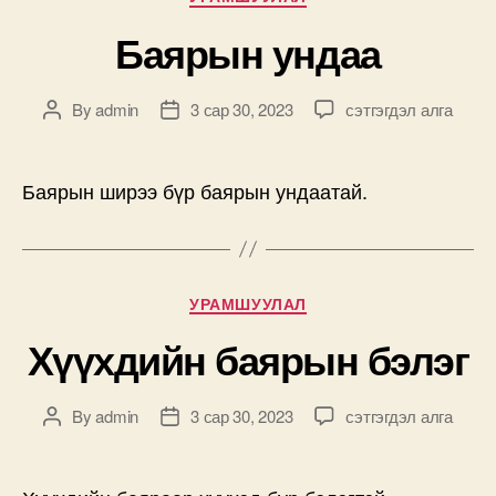
Баярын ундаа
Баярын
By
admin
3 сар 30, 2023
сэтгэгдэл алга
Post
Post
ундаа
author
date
дээр
Баярын ширээ бүр баярын ундаатай.
Categories
УРАМШУУЛАЛ
Хүүхдийн баярын бэлэг
Хүүхдийн
By
admin
3 сар 30, 2023
сэтгэгдэл алга
Post
Post
баярын
author
date
бэлэг
дээр