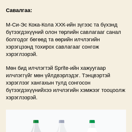
Савалгаа:
М-Си-Эс Кока-Кола ХХК-ийн зүгээс та бүхэнд
бүтээгдэхүүний олон төрлийн савлагааг санал
болгодог бөгөөд та өөрийн илчлэгийн
хэрэгцээнд тохирох савлагааг сонгож
хэрэглээрэй.
Мөн бид илчлэгтэй Sprite-ийн хажуугаар
илчлэггүйг мөн үйлдвэрлэдэг. Тэнцвэртэй
хэрэглээг хангахын тулд сонгосон
бүтээгдэхүүнийхээ илчлэгийн хэмжээг тооцоолж
хэрэглээрэй.