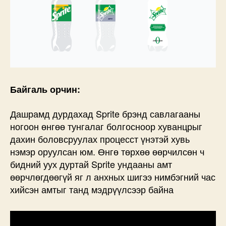
Байгаль орчин:
Дашрамд дурдахад Sprite брэнд савлагааны
ногоон өнгөө тунгалаг болгосноор хуванцрыг
дахин боловсруулах процесст үнэтэй хувь
нэмэр оруулсан юм. Өнгө төрхөө өөрчилсөн ч
бидний уух дуртай Sprite ундааны амт
өөрчлөгдөөгүй яг л анхных шигээ нимбэгний час
хийсэн амтыг танд мэдрүүлсээр байна