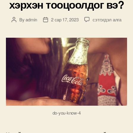
хэрхэн тооцоолдог вэ?
Та
By
admin
2 сар 17, 2023
сэтгэгдэл алга
Post
Post
өөрийн
author
date
хэрэглэх
бүтээгдэхүүний
сахарын
хэмжээг
хэрхэн
тооцоолдог
вэ?
дээр
do-you-know-4