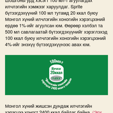
илчлэгийн хэмжээг харуулдаг. Sprite
бүтээгдэхүүний 100 мл тутамд 20 ккал буюу
Монгол хүний илчлэгийн хоногийн хэрэгцээний
ердөө 1%-ийг агуулсан юм. Өөрөөр хэлбэл та
500 мл савлагаатай бүтээгдэхүүнийг хэрэглэхэд
100 ккал буюу илчлэгийн хоногийн хэрэгцээний
4%-ийг энэхүү бүтээгдэхүүнээс авах юм.
Монгол хүний жишсэн дундаж илчлэгийн
хэрэгцээ хоногт 2400 ккал байдаг байна.
(Эрх