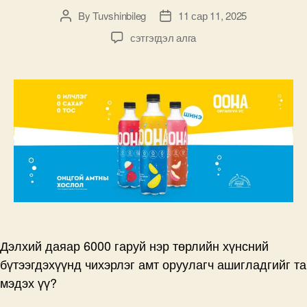
By
Tuvshinbileg
11 сар 11, 2025
Post
Post
author
date
OOHA
сэтгэгдэл алга
бүтээгдэхүүний
чихэрлэг
амтны
нууцыг
та
мэдмээр
байна
уу?
дээр
Дэлхий даяар 6000 гаруй нэр төрлийн хүнсний
бүтээгдэхүүнд чихэрлэг амт оруулагч ашигладгийг та
мэдэх үү?