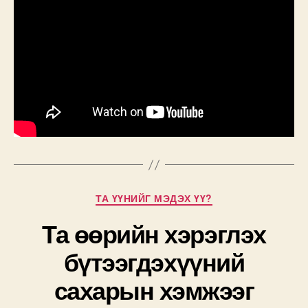
Categories
ТА ҮҮНИЙГ МЭДЭХ ҮҮ?
Та өөрийн хэрэглэх
бүтээгдэхүүний
сахарын хэмжээг