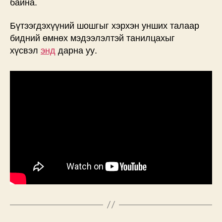
байна.
Бүтээгдэхүүний шошгыг хэрхэн унших талаар
бидний өмнөх мэдээлэлтэй танилцахыг
хүсвэл
энд
дарна уу.