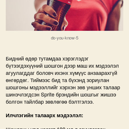
do-you-know-5
Бидний өдөр тутамдаа хэрэглэдэг
бүтээгдэхүүний шошгон дээр маш их мэдээлэл
агуулагддаг боловч ихэнх хүмүүс анзаарахгүй
өнгөрдөг. Тиймээс бид та бүхэнд зориулан
шошгоны мэдээллийг хэрхэн зөв унших талаар
шинэчлэгдсэн Sprite брэндийн шошгыг жишээ
болгон тайлбар зөвлөгөө бэлтгэлээ.
Илчлэгийн талаарх мэдээлэл:
Шошгоны урд хэсэгт 100 мл-т агуулагдах