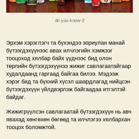
do-you-know-2
Эрхэм хэрэглэгч та бүхэндээ зориулан манай
бүтээгдэхүүнээс авах илчлэгийн хэмжээг
тооцоход хялбар байх үүднээс бид олон
төрлийн бүтээгдэхүүнээ жижиг савлагаатайгаар
худалдаанд гаргаад байгаа билээ. Мэдээж
хэрэг бид та бүхний хүсэл шаардлагад нийцсэн
бүтээгдэхүүн үйлдвэрлэж байгаадаа итгэлтэй
байдаг.
Жижигрүүлсэн савлагаатай бүтээгдэхүүн нь авч
явахад хөнгөхөн бөгөөд та илчлэгээ хялбархан
тооцох боломжтой.