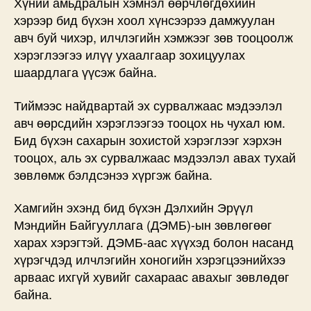
Хүний амьдралын хэмнэл өөрчлөгдөхийн
хэрээр бид бүхэн хоол хүнсээрээ дамжуулан
авч буй чихэр, илчлэгийн хэмжээг зөв тооцоолж
хэрэглээгээ илүү ухаалгаар зохицуулах
шаардлага үүсэж байна.
Тиймээс найдвартай эх сурвалжаас мэдээлэл
авч өөрсдийн хэрэглээгээ тооцох нь чухал юм.
Бид бүхэн сахарын зохистой хэрэглээг хэрхэн
тооцох, аль эх сурвалжаас мэдээлэл авах тухай
зөвлөмж бэлдсэнээ хүргэж байна.
Хамгийн эхэнд бид бүхэн Дэлхийн Эрүүл
Мэндийн Байгууллага (ДЭМБ)-ын зөвлөгөөг
харах хэрэгтэй. ДЭМБ-аас хүүхэд болон насанд
хүрэгчдэд илчлэгийн хоногийн хэрэгцээнийхээ
арваас ихгүй хувийг сахараас авахыг зөвлөдөг
байна.