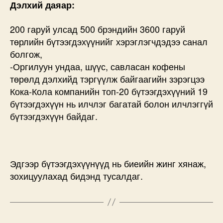
үү?
Дэлхий даяар:
дээр
200 гаруй улсад 500 брэндийн 3600 гаруй
төрлийн бүтээгдэхүүнийг хэрэглэгчдэдээ санал
болгож,
-Оргилуун ундаа, шүүс, савласан кофены
төрөлд дэлхийд тэргүүлж байгаагийн зэрэгцээ
Кока-Кола компанийн топ-20 бүтээгдэхүүний 19
бүтээгдэхүүн нь илчлэг багатай болон илчлэггүй
бүтээгдэхүүн байдаг.
Эдгээр бүтээгдэхүүнүүд нь биеийн жинг хянаж,
зохицуулахад бидэнд тусалдаг.