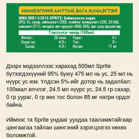
Дээрх мэдээллээс харахад 500мл Sprite
бүтээгдэхүүний 95% буюу 475 мл нь ус, 25 мл нь
нүүрс ус юм. Үлдсэн 5%-ийг дотор нь задалбал:
100ккал илчлэг, 24.5 мл нүүрс ус, 24.5 гр сахар,
0 гр уураг, 0 гр өөх тос болон 85 мг натри ордог
байна.
Иймээс та Sprite ундааг уухдаа тааламжтайгаар
цангаагаа тайлан шингэний хэрэгцээгээ нөхөх
боломжтой.