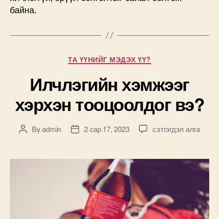
байна.
Categories
ТА ҮҮНИЙГ МЭДЭХ ҮҮ?
Илчлэгийн хэмжээг
хэрхэн тооцоолдог вэ?
Илчлэгийн
By
admin
2 сар 17, 2023
сэтгэгдэл алга
Post
Post
хэмжээг
author
date
хэрхэн
тооцоолдог
вэ?
дээр