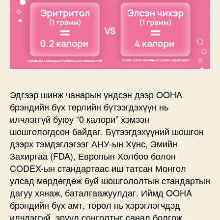
Эдгээр шинж чанарын үндсэн дээр OOHA
брэндийн бүх төрлийн бүтээгдэхүүн нь
илчлэггүй буюу “0 калори” хэмээн
шошгологдсон байдаг. Бүтээгдэхүүний шошгон
дээрх тэмдэглэгээг АНУ-ын Хүнс, Эмийн
Захиргаа (FDA), Европын Холбоо болон
CODEX-ын стандартаас иш татсан Монгол
улсад мөрдөгдөж буй шошгололтын стандартын
дагуу хянаж, баталгаажуулдаг. Иймд OOHA
брэндийн бүх амт, төрөл нь хэрэглэгчдэд
илчлэггүй, эрүүл сонголтыг санал болгож