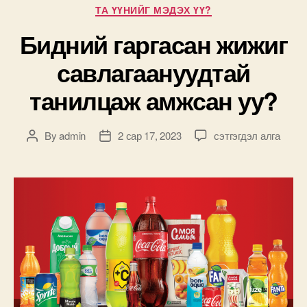
Categories
ТА ҮҮНИЙГ МЭДЭХ ҮҮ?
Бидний гаргасан жижиг
савлагаануудтай
танилцаж амжсан уу?
Бидний
By
admin
2 сар 17, 2023
сэтгэгдэл алга
Post
Post
гаргасан
author
date
жижиг
савлагаануудтай
танилцаж
амжсан
уу?
дээр