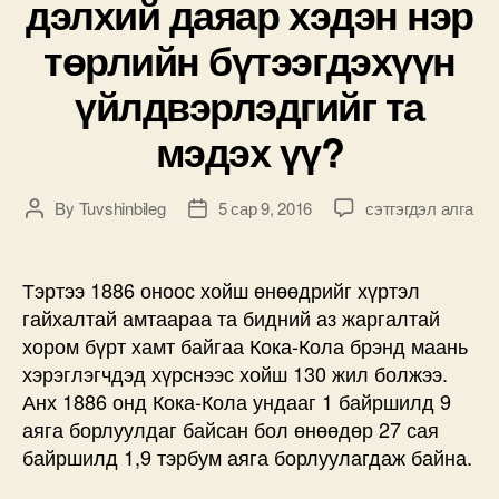
дэлхий даяар хэдэн нэр
төрлийн бүтээгдэхүүн
үйлдвэрлэдгийг та
мэдэх үү?
Кока-
By
Tuvshinbileg
5 сар 9, 2016
сэтгэгдэл алга
Post
Post
Кола
author
date
компани
дэлхий
Тэртээ 1886 оноос хойш өнөөдрийг хүртэл
даяар
гайхалтай амтаараа та бидний аз жаргалтай
хэдэн
хором бүрт хамт байгаа Кока-Кола брэнд маань
нэр
хэрэглэгчдэд хүрснээс хойш 130 жил болжээ.
төрлийн
Анх 1886 онд Кока-Кола ундааг 1 байршилд 9
бүтээгдэхүүн
аяга борлуулдаг байсан бол өнөөдөр 27 сая
үйлдвэрлэдгийг
та
байршилд 1,9 тэрбум аяга борлуулагдаж байна.
мэдэх