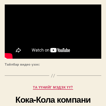
Тайлбар видео үзэх:
Categories
ТА ҮҮНИЙГ МЭДЭХ ҮҮ?
Кока-Кола компани