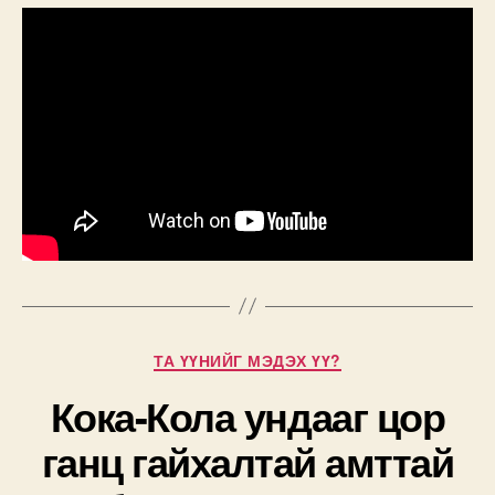
Categories
ТА ҮҮНИЙГ МЭДЭХ ҮҮ?
Кока-Кола ундааг цор
ганц гайхалтай амттай