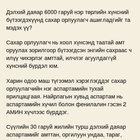
Дэлхий даяар 6000 гаруй нэр төрлийн хүнсний
бүтээгдэхүүнд сахар орлуулагч ашигладгийг та
мэдэх үү?
Сахар орлуулагч нь хоол хүнсэнд таатай амт
оруулах зорилгоор бүтээгдсэн энгийн сахраас ч
илүү чихэрлэг амттай, илчлэг агуулдаггүй
хүнсний бүрдэл юм.
Харин одоо маш түгээмэл хэрэглэгддэг сахар
орлуулагчийн нэг аспартамийн тухай
ярилцацгаая. Найрлагын хувьд аспартам нь
аспартамийн хүчил болон фенилалин гэсэн 2
АМИН хүчлээс бүрддэг.
Сүүлийн 30 гаруй жилийн турш дэлхий даяар
аспартамийг амттан, оргилуун ундаа, тараг,