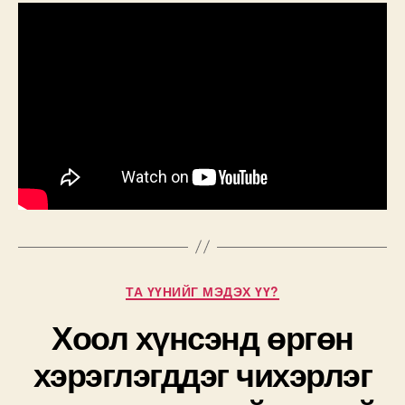
Categories
ТА ҮҮНИЙГ МЭДЭХ ҮҮ?
Хоол хүнсэнд өргөн
хэрэглэгддэг чихэрлэг