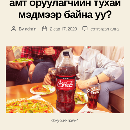
амт оруулагчийн тухай
мэдмээр байна уу?
Хоол
By
admin
2 сар 17, 2023
сэтгэгдэл алга
Post
Post
хүнсэнд
author
date
өргөн
хэрэглэгддэг
чихэрлэг
амт
оруулагчийн
тухай
мэдмээр
байна
уу?
дээр
do-you-know-1