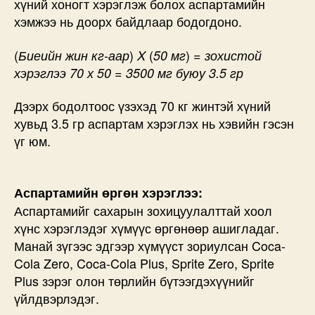
хүний хоногт хэрэглэж болох аспартамийн
хэмжээ нь доорх байдлаар бодогдоно.
(​
)
(
) =
Биеийн жин кг-аар
X
50 мг
зохистой
хэрэглээ 70 х 50 = 3500 мг буюу 3.5 гр
Дээрх бодолтоос үзэхэд 70 кг жинтэй хүний
хувьд 3.5 гр аспартам хэрэглэх нь хэвийн гэсэн
үг юм.
Аспартамийн өргөн хэрэглээ:
Аспартамийг сахарын зохицуулалттай хоол
хүнс хэрэглэдэг хүмүүс өргөнөөр ашигладаг.
Манай зүгээс эдгээр хүмүүст зориулсан Coca-
Cola Zero, Coca-Cola Plus, Sprite Zero, Sprite
Plus зэрэг олон төрлийн бүтээгдэхүүнийг
үйлдвэрлэдэг.