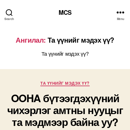
MCS
Search
Menu
Ангилал:
Та үүнийг мэдэх үү?
Та үүнийг мэдэх үү?
Categories
ТА ҮҮНИЙГ МЭДЭХ ҮҮ?
OOHA бүтээгдэхүүний
чихэрлэг амтны нууцыг
та мэдмээр байна уу?