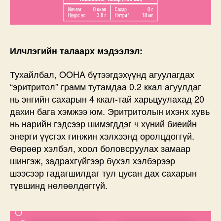
Илчлэгийн талаарх мэдээлэл:
Тухайлбал, OOHA бүтээгдэхүүнд агуулагдах
“эритритол” грамм тутамдаа 0.2 ккал агуулдаг
нь энгийн сахарын 4 ккал-тай харьцуулахад 20
дахин бага хэмжээ юм. Эритритолын ихэнх хувь
нь нарийн гэдсээр шимэгддэг ч хүний биеийн
энерги үүсгэх гинжин хэлхээнд оролцдоггүй.
Өөрөөр хэлбэл, хоол боловсруулах замаар
шингэж, задрахгүйгээр бүхэл хэлбэрээр
шээсээр гадагшилдаг тул цусан дах сахарын
түвшинд нөлөөлдөггүй.