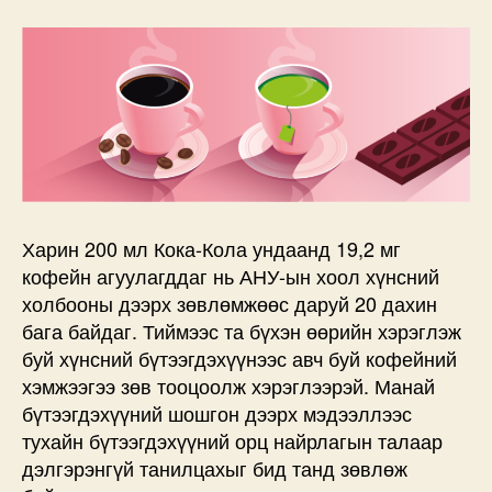
Харин 200 мл Кока-Кола ундаанд 19,2 мг
кофейн агуулагддаг нь АНУ-ын хоол хүнсний
холбооны дээрх зөвлөмжөөс даруй 20 дахин
бага байдаг. Тиймээс та бүхэн өөрийн хэрэглэж
буй хүнсний бүтээгдэхүүнээс авч буй кофейний
хэмжээгээ зөв тооцоолж хэрэглээрэй. Манай
бүтээгдэхүүний шошгон дээрх мэдээллээс
тухайн бүтээгдэхүүний орц найрлагын талаар
дэлгэрэнгүй танилцахыг бид танд зөвлөж