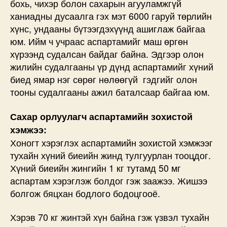
бохь, чихэр болон сахарын агууламжгүй
ханиадны дусаалга гэх мэт 6000 гаруй төрлийн
хүнс, ундааны бүтээгдэхүүнд ашиглаж байгаа
юм. Ийм ч учраас аспартамийг маш өргөн
хүрээнд судалсан байдаг байна. Эдгээр олон
жилийн судалгааны үр дүнд аспартамийг хүний
биед ямар нэг сөрөг нөлөөгүй гэдгийг олон
тооны судалгааны ажил баталсаар байгаа юм.
Сахар орлуулагч аспартамийн зохистой
хэмжээ:
Хоногт хэрэглэх аспартамийн зохистой хэмжээг
тухайн хүний биеийн жинд тулгуурлан тооцдог.
Хүний биеийн жингийн 1 кг тутамд 50 мг
аспартам хэрэглэж болдог гэж заажээ. Жишээ
болгож бяцхан бодлого бодоцгооё.
Хэрэв 70 кг жинтэй хүн байна гэж үзвэл тухайн