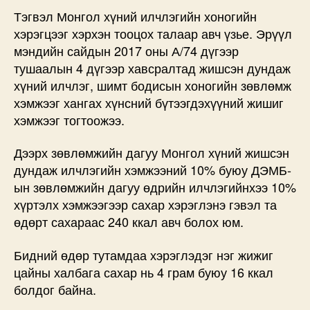
Тэгвэл Монгол хүний илчлэгийн хоногийн
хэрэгцээг хэрхэн тооцох талаар авч үзье. Эрүүл
мэндийн сайдын 2017 оны А/74 дүгээр
тушаалын 4 дүгээр хавсралтад жишсэн дундаж
хүний илчлэг, шимт бодисын хоногийн зөвлөмж
хэмжээг хангах хүнсний бүтээгдэхүүний жишиг
хэмжээг тогтоожээ.
Дээрх зөвлөмжийн дагуу Монгол хүний жишсэн
дундаж илчлэгийн хэмжээний 10% буюу ДЭМБ-
ын зөвлөмжийн дагуу өдрийн илчлэгийнхээ 10%
хүртэлх хэмжээгээр сахар хэрэглэнэ гэвэл та
өдөрт сахараас 240 ккал авч болох юм.
Бидний өдөр тутамдаа хэрэглэдэг нэг жижиг
цайны халбага сахар нь 4 грам буюу 16 ккал
болдог байна.