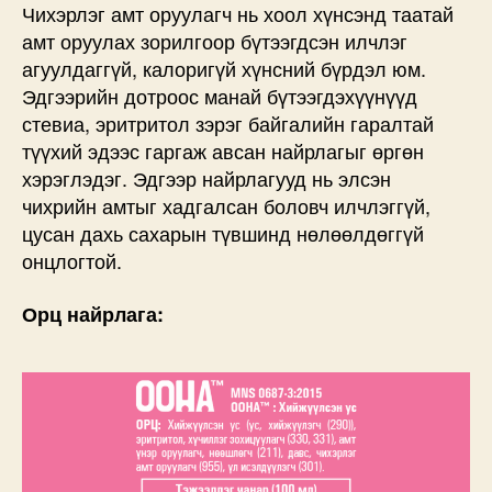
Чихэрлэг амт оруулагч нь хоол хүнсэнд таатай
амт оруулах зорилгоор бүтээгдсэн илчлэг
агуулдаггүй, калоригүй хүнсний бүрдэл юм.
Эдгээрийн дотроос манай бүтээгдэхүүнүүд
стевиа, эритритол зэрэг байгалийн гаралтай
түүхий эдээс гаргаж авсан найрлагыг өргөн
хэрэглэдэг. Эдгээр найрлагууд нь элсэн
чихрийн амтыг хадгалсан боловч илчлэггүй,
цусан дахь сахарын түвшинд нөлөөлдөггүй
онцлогтой.
Орц найрлага: