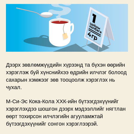
Дээрх зөвлөмжүүдийн хүрээнд та бүхэн өөрийн
хэрэглэж буй хүнснийхээ өдрийн илчлэг болоод
сахарын хэмжээг зөв тооцоолж хэрэглэх нь
чухал.
М-Си-Эс Кока-Кола ХХК-ийн бүтээгдэхүүнийг
хэрэглэхдээ шошгон дээрх мэдээллийг нягтлан
өөрт тохирсон илчлэгийн агууламжтай
бүтээгдэхүүнийг сонгон хэрэглээрэй.