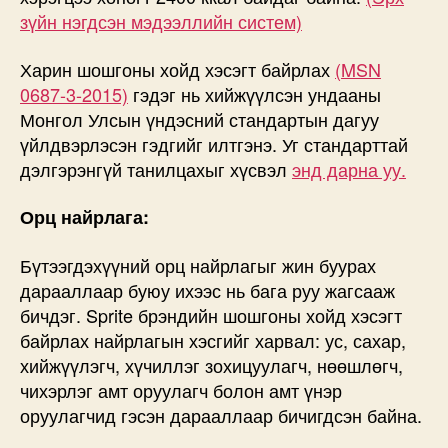
зүйн нэгдсэн мэдээллийн систем)
Харин шошгоны хойд хэсэгт байрлах
(MSN
0687-3-2015)
гэдэг нь хийжүүлсэн ундааны
Монгол Улсын үндэсний стандартын дагуу
үйлдвэрлэсэн гэдгийг илтгэнэ. Уг стандарттай
дэлгэрэнгүй танилцахыг хүсвэл
энд дарна уу.
Орц найрлага:
Бүтээгдэхүүний орц найрлагыг жин буурах
дарааллаар буюу ихээс нь бага руу жагсааж
бичдэг. Sprite брэндийн шошгоны хойд хэсэгт
байрлах найрлагын хэсгийг харвал: ус, сахар,
хийжүүлэгч, хүчиллэг зохицуулагч, нөөшлөгч,
чихэрлэг амт оруулагч болон амт үнэр
оруулагчид гэсэн дарааллаар бичигдсэн байна.