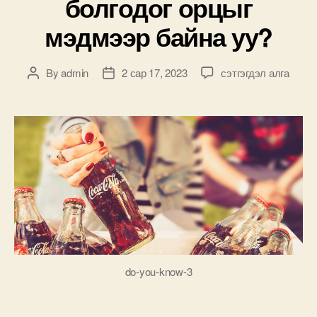
болгодог орцыг
мэдмээр байна уу?
Кока-
By
admin
2 сар 17, 2023
сэтгэгдэл алга
Post
Post
Кола
author
date
ундааг
цор
ганц
гайхалтай
амттай
болгодог
орцыг
мэдмээр
байна
уу?
дээр
do-you-know-3