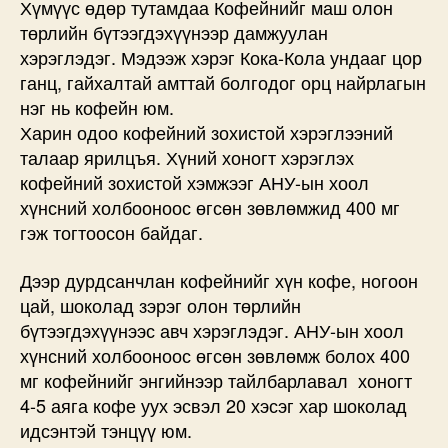
Хүмүүс өдөр тутамдаа Кофейнийг маш олон
төрлийн бүтээгдэхүүнээр дамжуулан
хэрэглэдэг. Мэдээж хэрэг Кока-Кола ундааг цор
ганц, гайхалтай амттай болгодог орц найрлагын
нэг нь кофейн юм.
Харин одоо кофейний зохистой хэрэглээний
талаар ярилцъя. Хүний хоногт хэрэглэх
кофейний зохистой хэмжээг АНУ-ын хоол
хүнсний холбооноос өгсөн зөвлөмжид 400 мг
гэж тогтоосон байдаг.
Дээр дурдсанчлан кофейнийг хүн кофе, ногоон
цай, шоколад зэрэг олон төрлийн
бүтээгдэхүүнээс авч хэрэглэдэг. АНУ-ын хоол
хүнсний холбооноос өгсөн зөвлөмж болох 400
мг кофейнийг энгийнээр тайлбарлавал хоногт
4-5 аяга кофе уух эсвэл 20 хэсэг хар шоколад
идсэнтэй тэнцүү юм.