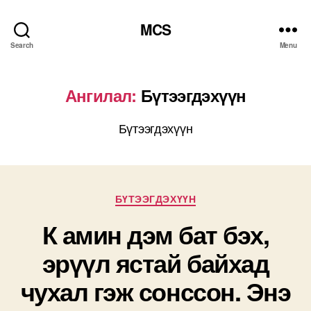
MCS
Search
Menu
Ангилал:
Бүтээгдэхүүн
Бүтээгдэхүүн
Categories
БҮТЭЭГДЭХҮҮН
К амин дэм бат бэх,
эрүүл ястай байхад
чухал гэж сонссон. Энэ