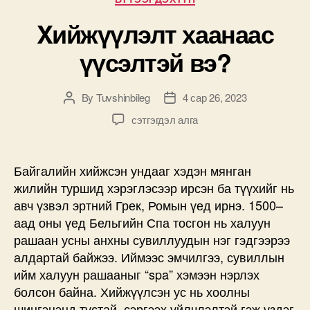
Xийжүүлэлт хаанаас
үүсэлтэй вэ?
By
Tuvshinbileg
4 сар 26, 2023
Post
Post
author
date
Xийжүүлэлт
сэтгэгдэл алга
хаанаас
үүсэлтэй
вэ?
Байгалийн хийжсэн ундааг хэдэн мянган
дээр
жилийн туршид хэрэглэсээр ирсэн ба түүхийг нь
авч үзвэл эртний Грек, Ромын үед ирнэ. 1500–
аад оны үед Бельгийн Спа тосгон нь халуун
рашаан усны анхны сувиллуудын нэг гэдгээрээ
алдартай байжээ. Иймээс эмчилгээ, сувиллын
ийм халуун рашааныг “spa” хэмээн нэрлэх
болсон байна. Хийжүүлсэн ус нь хоолны
шингэцэнд тустай, сэргээх үйлчлэлтэй гэж үздэг