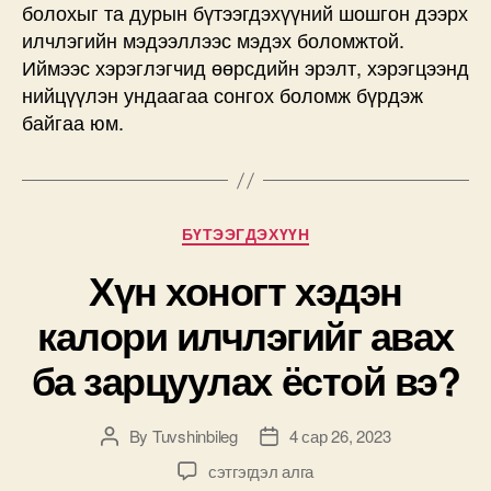
болохыг та дурын бүтээгдэхүүний шошгон дээрх
илчлэгийн мэдээллээс мэдэх боломжтой.
Иймээс хэрэглэгчид өөрсдийн эрэлт, хэрэгцээнд
нийцүүлэн ундаагаа сонгох боломж бүрдэж
байгаа юм.
Categories
БҮТЭЭГДЭХҮҮН
Хүн хоногт хэдэн
калори илчлэгийг авах
ба зарцуулах ёстой вэ?
By
Tuvshinbileg
4 сар 26, 2023
Post
Post
author
date
Хүн
сэтгэгдэл алга