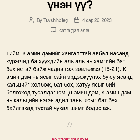
үнэн үү?
By
Tuvshinbileg
4 сар 26, 2023
Post
Post
author
date
К
сэтгэгдэл алга
амин
дэм
бат
Тийм. К амин дэмийг хангалттай авбал насанд
бэх,
хүрэгчид ба хүүхдийн аль аль нь хамгийн бат
эрүүл
бөх ястай байж чадна гэж зөвлөжээ (15-21). К
ястай
амин дэм нь ясыг сайн эрдэсжүүлэх буюу ясанд
байхад
кальцийг холбож, бат бөх, хатуу ясыг бий
чухал
болгоход тусалдаг юм. Д амин дэм, К амин дэм
гэж
сонссон.
нь кальцийн нэгэн адил таны ясыг бат бөх
Энэ
байлгахад тустай чухал шимт бодис аж.
үнэн
үү?
дээр
Categories
БҮТЭЭГДЭХҮҮН