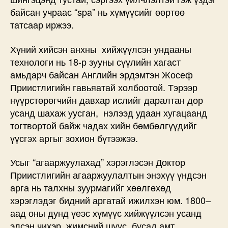
байсан учраас “spa” нь хүмүүсийг өөртөө
татсаар иржээ.
Хүний хийсэн анхны хийжүүлсэн ундааны
технологи нь 18-р зууны сүүлийн хагаст
амьдарч байсан Английн эрдэмтэн Жосеф
Приистлигийн гавьяатай холбоотой. Тэрээр
нүүрстөрөгчийн давхар ислийг даралтан дор
усанд шахаж уусган, нэлээд удаан хугацаанд
тогтвортой байж чадах хийн бөмбөлгүүдийг
үүсгэх аргыг зохион бүтээжээ.
Усыг “агааржуулахад” хэрэглэсэн Доктор
Приистлигийн агааржуулалтын энэхүү үндсэн
арга нь талхны зуурмагийг хөөлгөхөд
хэрэглэдэг бидний аргатай ижилхэн юм. 1800–
аад оны дунд үеэс хүмүүс хийжүүлсэн усанд
элсэн чихэр, жимсний шүүс, бусад амт