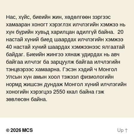
хоногт
хэдэн
калори
Нас, хүйс, биеийн жин, хөдөлгөөн зэргээс
илчлэгийг
хамааран хоногт хэрэглэх илчлэгийн хэмжээ нь
авах
хүн бүрийн хувьд харилцан адилгүй байна. 20
ба
настай хүний биед шаардах илчлэгийн хэмжээ
зарцуулах
40 настай хүний шаардах хэмжээнээс ялгаатай
ёстой
байдаг. Биеийн жингээ хянаж удирдах нь авч
вэ?
дээр
байгаа илчлэг ба зарцуулж байгаа илчлэгийн
тэнцвэрээс хамаарна. Гэсэн хэдий ч Монгол
Улсын хүн амын хоол тэжээл физиологийн
нормд жишсэн дундаж Монгол хүний илчлэгийн
хоногийн хэрэгцээ 2550 ккал байна гэж
зөвлөсөн байна.
© 2026
MCS
Up
↑