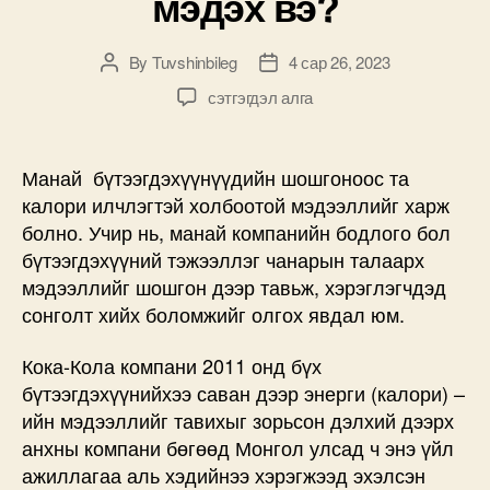
мэдэх вэ?
By
Tuvshinbileg
4 сар 26, 2023
Post
Post
author
date
“М-
сэтгэгдэл алга
Си-
Эс
Кока-
Манай бүтээгдэхүүнүүдийн шошгоноос та
Кола”
калори илчлэгтэй холбоотой мэдээллийг харж
компанийн
болно. Учир нь, манай компанийн бодлого бол
бүтээгдэхүүнүүд
бүтээгдэхүүний тэжээллэг чанарын талаарх
хэчнээн
мэдээллийг шошгон дээр тавьж, хэрэглэгчдэд
калори
сонголт хийх боломжийг олгох явдал юм.
илчлэг
агуулдгийг
хэрхэн
Кока-Кола компани 2011 онд бүх
мэдэх
бүтээгдэхүүнийхээ саван дээр энерги (калори) –
вэ?
ийн мэдээллийг тавихыг зорьсон дэлхий дээрх
дээр
анхны компани бөгөөд Монгол улсад ч энэ үйл
ажиллагаа аль хэдийнээ хэрэгжээд эхэлсэн