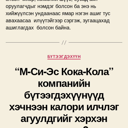
оруулагчдыг нэмдэг болсон ба энэ нь
хийжүүлсэн ундаанаас ямар нэгэн ашиг тус
авахаасаа илүүтэйгээр сэргэж, зугаацахад
ашиглагдах болсон байна.
Categories
БҮТЭЭГДЭХҮҮН
“М-Си-Эс Кока-Кола”
компанийн
бүтээгдэхүүнүүд
хэчнээн калори илчлэг
агуулдгийг хэрхэн