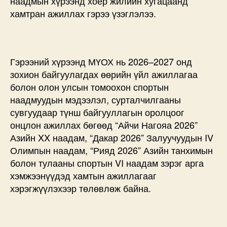
наадмын хүрээнд хоёр жилийн хугацаанд
хамтран ажиллах гэрээ үзэглэлээ.
Гэрээний хүрээнд МҮОХ нь 2026–2027 онд
зохион байгуулагдах өөрийн үйл ажиллагаа
болон олон улсын томоохон спортын
наадмуудын мэдээлэл, сурталчилгааны
сувгуудаар түнш байгууллагын оролцоог
онцлон ажиллах бөгөөд “Айчи Нагояа 2026”
Азийн XX наадам, “Дакар 2026” Залуучуудын IV
Олимпын наадам, “Рияд 2026” Азийн танхимын
болон тулааны спортын VI наадам зэрэг арга
хэмжээнүүдэд хамтын ажиллагааг
хэрэгжүүлэхээр төлөвлөж байна.