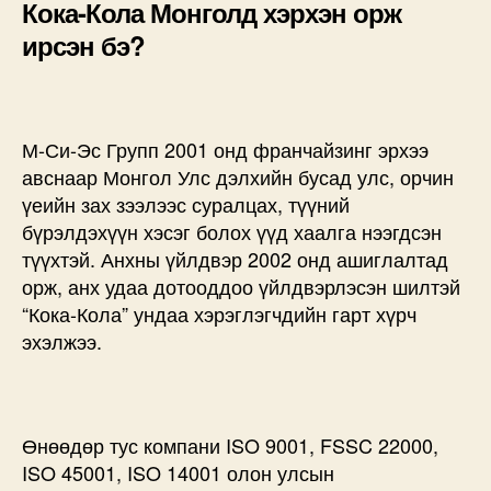
Кока-Кола Монголд хэрхэн орж
ирсэн бэ?
М-Си-Эс Групп 2001 онд франчайзинг эрхээ
авснаар Монгол Улс дэлхийн бусад улс, орчин
үеийн зах зээлээс суралцах, түүний
бүрэлдэхүүн хэсэг болох үүд хаалга нээгдсэн
түүхтэй. Анхны үйлдвэр 2002 онд ашиглалтад
орж, анх удаа дотооддоо үйлдвэрлэсэн шилтэй
“Кока-Кола” ундаа хэрэглэгчдийн гарт хүрч
эхэлжээ.
Өнөөдөр тус компани ISO 9001, FSSC 22000,
ISO 45001, ISO 14001 олон улсын