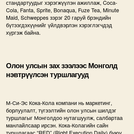
стандартуудыг хэрэгжүүлэн ажиллаж, Coca-
Cola, Fanta, Sprite, Bonaqua, Fuze Tea, Minute
Maid, Schweppes зэрэг 20 гаруй брэндийн
бүтээгдэхүүнийг үйлдвэрлэн хэрэглэгчдэд
хүргэж байна.
Олон улсын зах зээлээс Монголд
нэвтрүүлсэн туршлагууд
М-Си-Эс Кока-Кола компани нь маркетинг,
борлуулалт, түгээлтийн олон улсын шилдэг
туршлагыг Монголдоо нутагшуулж, салбартаа
манлайлсаар ирсэн. Кока-Колагийн сайн
туршлагаас “RED” (Right Execution Daily) буюу