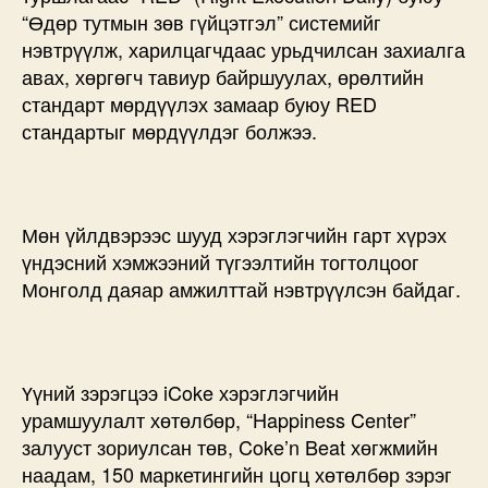
“Өдөр тутмын зөв гүйцэтгэл” системийг
нэвтрүүлж, харилцагчдаас урьдчилсан захиалга
авах, хөргөгч тавиур байршуулах, өрөлтийн
стандарт мөрдүүлэх замаар буюу RED
стандартыг мөрдүүлдэг болжээ.
Мөн үйлдвэрээс шууд хэрэглэгчийн гарт хүрэх
үндэсний хэмжээний түгээлтийн тогтолцоог
Монголд даяар амжилттай нэвтрүүлсэн байдаг.
Үүний зэрэгцээ iCoke хэрэглэгчийн
урамшуулалт хөтөлбөр, “Happiness Center”
залууст зориулсан төв, Coke’n Beat хөгжмийн
наадам, 150 маркетингийн цогц хөтөлбөр зэрэг