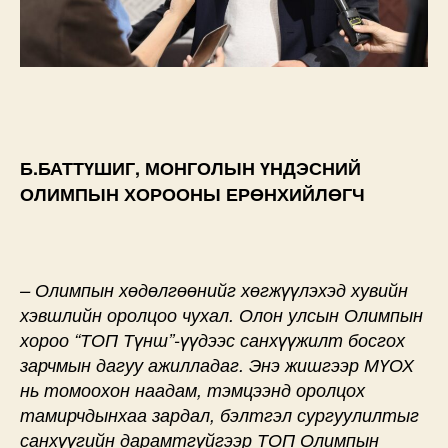
Б.БАТТҮШИГ, МОНГОЛЫН ҮНДЭСНИЙ
ОЛИМПЫН ХОРООНЫ ЕРӨНХИЙЛӨГЧ
– Олимпын хөдөлгөөнийг хөгжүүлэхэд хувийн
хэвшлийн оролцоо чухал. Олон улсын Олимпын
хороо “ТОП Түнш”-үүдээс санхүүжилт босгох
зарчмын дагуу ажилладаг. Энэ жишгээр МҮОХ
нь томоохон наадам, тэмцээнд оролцох
тамирчдынхаа зардал, бэлтгэл сургуулилтыг
санхүүгийн дарамтгүйгээр ТОП Олимпын