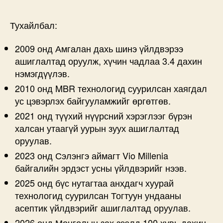
Тухайлбал:
2009 онд Амгалан дахь шинэ үйлдвэрээ
ашиглалтад оруулж, хүчин чадлаа 3.4 дахин
нэмэгдүүлэв.
2010 онд MBR технологид суурилсан хаягдал
ус цэвэрлэх байгууламжийг өргөтгөв.
2021 онд түүхий нүүрсний хэрэглээг бүрэн
халсан утаагүй уурын зуух ашиглалтад
оруулав.
2023 онд Сэлэнгэ аймагт Vio Millenia
байгалийн эрдэст усны үйлдвэрийг нээв.
2025 онд бүс нутагтаа анхдагч хуурай
технологид суурилсан Тогтуун ундааны
асептик үйлдвэрийг ашиглалтад оруулав.
2026 онд Монголын зах зээлд 100 хувь дахин