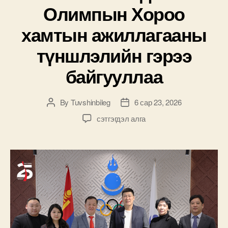
Олимпын Хороо
хамтын ажиллагааны
түншлэлийн гэрээ
байгууллаа
By
Tuvshinbileg
6 сар 23, 2026
Post
Post
author
date
М-
сэтгэгдэл алга
Си-
Эс
Кока
Кола
ХХК,
Монголын
Үндэсний
Олимпын
Хороо