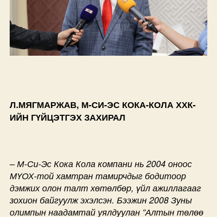
Л.МЯГМАРЖАВ, М-СИ-ЭС КОКА-КОЛА ХХК-
ИЙН ГҮЙЦЭТГЭХ ЗАХИРАЛ
– М-Си-Эс Кока Кола компани нь 2004 оноос
МҮОХ-той хамтран тамирчдыг бодитоор
дэмжих олон талт хөтөлбөр, үйл ажиллагааг
зохион байгуулж эхэлсэн. Бээжин 2008 Зуны
олимпын наадамтай уялдуулан “Алтын төлөө