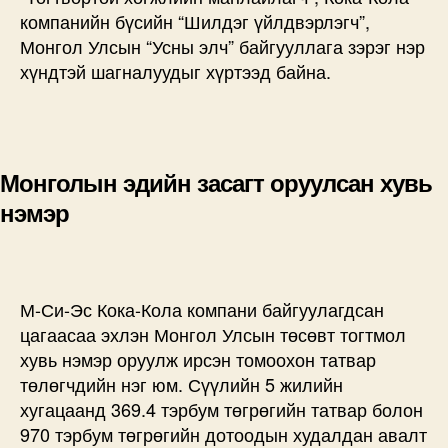
компанийн бүсийн “Шилдэг үйлдвэрлэгч”,
Монгол Улсын “Усны элч” байгууллага зэрэг нэр
хүндтэй шагналуудыг хүртээд байна.
Монголын эдийн засагт оруулсан хувь
нэмэр
М-Си-Эс Кока-Кола компани байгуулагдсан
цагаасаа эхлэн Монгол Улсын төсөвт тогтмол
хувь нэмэр оруулж ирсэн томоохон татвар
төлөгчдийн нэг юм. Сүүлийн 5 жилийн
хугацаанд 369.4 тэрбум төгрөгийн татвар болон
970 тэрбум төгрөгийн дотоодын худалдан авалт