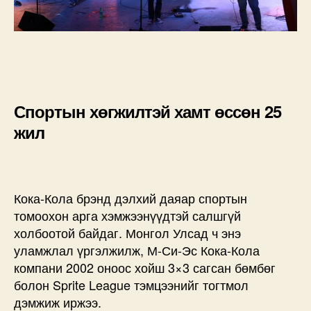
Спортын хөгжилтэй хамт өссөн 25
жил
Кока-Кола брэнд дэлхий даяар спортын
томоохон арга хэмжээнүүдтэй салшгүй
холбоотой байдаг. Монгол Улсад ч энэ
уламжлал үргэлжилж, М-Си-Эс Кока-Кола
компани 2002 оноос хойш 3×3 сагсан бөмбөг
болон Sprite League тэмцээнийг тогтмол
дэмжиж иржээ.