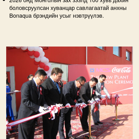
боловсруулсан хуванцар савлагаатай анхны
Bonaqua брэндийн усыг нэвтрүүлэв.