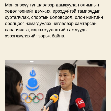
Мөн энэхүү түншлэлээр дамжуулан олимпын
хөдөлгөөнийг дэмжих, ирээдүйтэй тамирчдыг
сурталчлах, спортын боловсрол, олон нийтийн
оролцоог нэмэгдүүлэх чиглэлээр хамтарсан
санаачилга, идэвхжүүлэлтийн ажлуудыг
хэрэгжүүлэхийг зорьж байна.