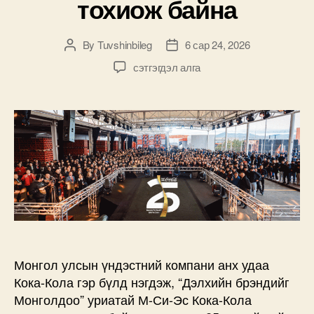
тохиож байна
By
Tuvshinbileg
6 сар 24, 2026
Post
Post
author
date
М-
сэтгэгдэл алга
Си-
Эс
Кока-
Кола
ХХК-
ийн
“Бахархлаар
бялхсан
25
жил”-
ийн
ой
Монгол улсын үндэстний компани анх удаа
тохиож
Кока-Кола гэр бүлд нэгдэж, “Дэлхийн брэндийг
байна
дээр
Монголдоо” уриатай М-Си-Эс Кока-Кола