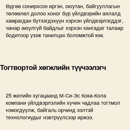
Өдгөө сонирхсон иргэн, оюутан, байгууллагын
төлөөлөл долоо хоног бүр үйлдвэрийн аялалд
хамрагдан бүтээгдэхүүн хэрхэн үйлдвэрлэгддэг,
чанар аюулгүй байдлыг хэрхэн хангадаг талаар
бодитоор үзэж танилцах боломжтой юм.
Тогтвортой хөгжлийн түүчээлэгч
25 жилийн хугацаанд М-Си-Эс Кока-Кола
компани үйлдвэрлэлийн хүчин чадлаа тогтмол
нэмэгдүүлж, байгаль орчинд ээлтэй
технологиудыг нэвтрүүлсээр иржээ.