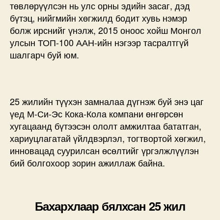
төвлөрүүлсэн нь улс орны эдийн засаг, дэд
бүтэц, нийгмийн хөгжилд бодит хувь нэмэр
болж ирснийг үнэлж, 2015 оноос хойш Монгол
улсын ТОП-100 ААН-ийн нэгээр тасралтгүй
шалгарч буй юм.
25 жилийн түүхэн замналаа дүгнэж буй энэ цаг
үед М-Си-Эс Кока-Кола компани өнгөрсөн
хугацаанд бүтээсэн ололт амжилтаа бататган,
хариуцлагатай үйлдвэрлэл, тогтвортой хөгжил,
инновацад суурилсан өсөлтийг үргэлжлүүлэн
бий болгохоор зорин ажиллаж байна.
Бахархлаар бялхсан 25 жил