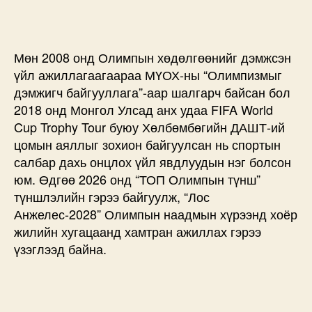
Мөн 2008 онд Олимпын хөдөлгөөнийг дэмжсэн
үйл ажиллагаагаараа МҮОХ-ны “Олимпизмыг
дэмжигч байгууллага”-аар шалгарч байсан бол
2018 онд Монгол Улсад анх удаа FIFA World
Cup Trophy Tour буюу Хөлбөмбөгийн ДАШТ-ий
цомын аяллыг зохион байгуулсан нь спортын
салбар дахь онцлох үйл явдлуудын нэг болсон
юм. Өдгөө 2026 онд “ТОП Олимпын түнш”
түншлэлийн гэрээ байгуулж, “Лос
Анжелес-2028” Олимпын наадмын хүрээнд хоёр
жилийн хугацаанд хамтран ажиллах гэрээ
үзэглээд байна.