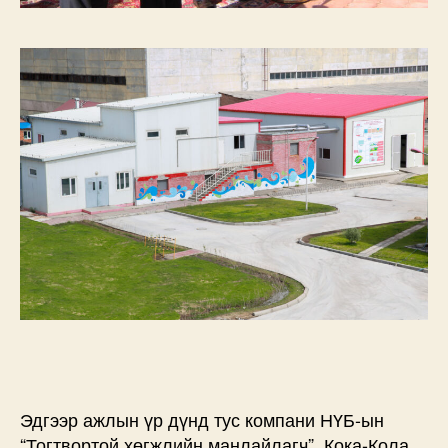
Эдгээр ажлын үр дүнд тус компани НҮБ-ын
“Тогтвортой хөгжлийн манлайлагч”, Кока-Кола