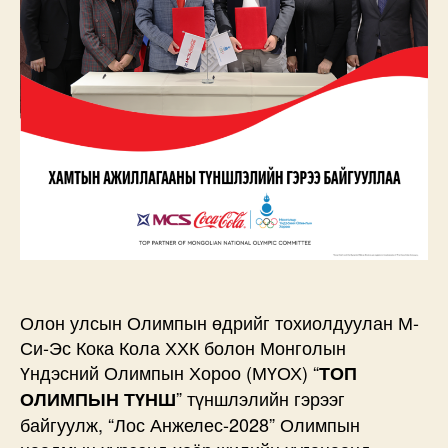
хамтын
ажиллагааны
түншлэлийн
гэрээ
байгууллаа
дээр
Олон улсын Олимпын өдрийг тохиолдуулан М-
Си-Эс Кока Кола ХХК болон Монголын
Үндэсний Олимпын Хороо (МҮОХ) “
ТОП
” түншлэлийн гэрээг
ОЛИМПЫН ТҮНШ
байгуулж, “Лос Анжелес-2028” Олимпын