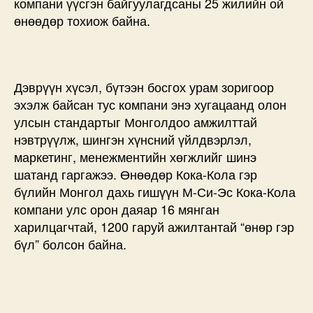
компани үүсгэн байгуулагдсаны 25 жилийн ой
өнөөдөр тохиож байна.
Дэврүүн хүсэл, бүтээн босгох урам зоригоор
эхэлж байсан тус компани энэ хугацаанд олон
улсын стандартыг Монголдоо амжилттай
нэвтрүүлж, шингэн хүнсний үйлдвэрлэл,
маркетинг, менежментийн хөгжлийг шинэ
шатанд гаргажээ. Өнөөдөр Кока-Кола гэр
бүлийн Монгол дахь гишүүн М-Си-Эс Кока-Кола
компани улс орон даяар 16 мянган
харилцагчтай, 1200 гаруй ажилтантай “өнөр гэр
бүл” болсон байна.