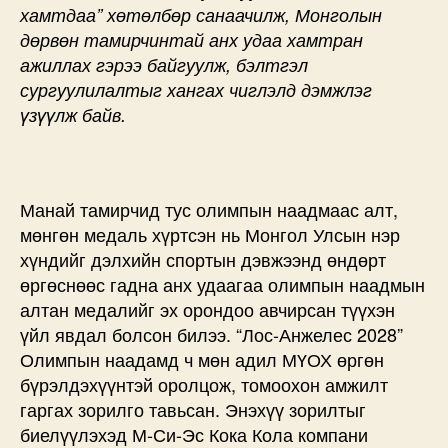
хамтдаа” хөтөлбөр санаачилж, Монголын
дөрвөн тамирчинтай анх удаа хамтран
ажиллах гэрээ байгуулж, бэлтгэл
сургуулилалтыг хангах чиглэлд дэмжлэг
үзүүлж байв.
Манай тамирчид тус олимпын наадмаас алт,
мөнгөн медаль хүртсэн нь Монгол Улсын нэр
хүндийг дэлхийн спортын дэвжээнд өндөрт
өргөснөөс гадна анх удаагаа олимпын наадмын
алтан медалийг эх орондоо авчирсан түүхэн
үйл явдал болсон билээ. “Лос-Анжелес 2028”
Олимпын наадамд ч мөн адил МҮОХ өргөн
бүрэлдэхүүнтэй оролцож, томоохон амжилт
гаргах зорилго тавьсан. Энэхүү зорилтыг
биелүүлэхэд М-Си-Эс Кока Кола компани