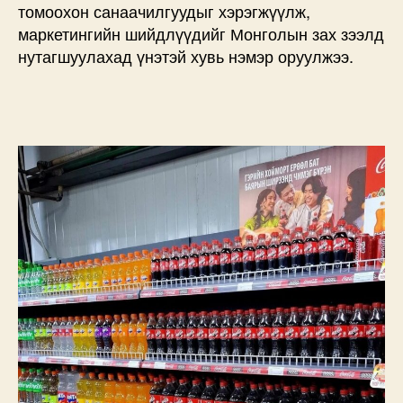
томоохон санаачилгуудыг хэрэгжүүлж,
маркетингийн шийдлүүдийг Монголын зах зээлд
нутагшуулахад үнэтэй хувь нэмэр оруулжээ.