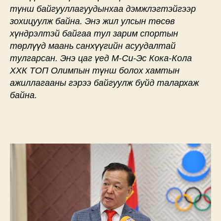
түнш байгууллагуудынхаа дэмжлэгтэйгээр
зохицуулж байна. Энэ жил улсын төсөв
хүндрэлтэй байгаа тул зарим спортын
төрлүүд маань санхүүгийн асуудалтай
тулгарсан. Энэ цаг үед М-Си-Эс Кока-Кола
ХХК ТОП Олимпын түнш болох хамтын
ажиллагааны гэрээ байгуулж буйд талархаж
байна.