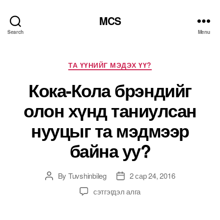
MCS
Search
Menu
Categories
ТА ҮҮНИЙГ МЭДЭХ ҮҮ?
Кока-Кола брэндийг
олон хүнд таниулсан
нууцыг та мэдмээр
байна уу?
By
Tuvshinbileg
2 сар 24, 2016
Post
Post
author
date
Кока-
сэтгэгдэл алга
Кола
брэндийг