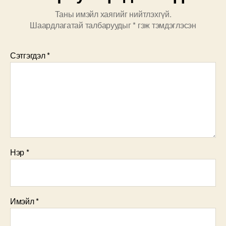
Таны имэйл хаягийг нийтлэхгүй.
Шаардлагатай талбаруудыг
*
гэж тэмдэглэсэн
Сэтгэгдэл
*
Нэр
*
Имэйл
*