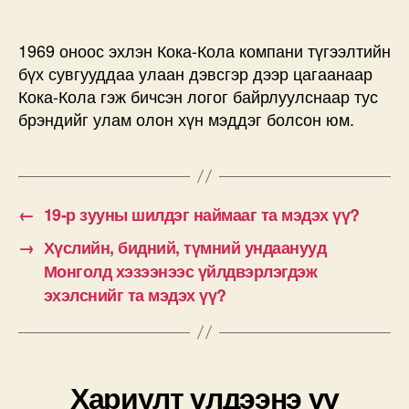
1969 оноос эхлэн Кока-Кола компани түгээлтийн
бүх сувгууддаа улаан дэвсгэр дээр цагаанаар
Кока-Кола гэж бичсэн логог байрлуулснаар тус
брэндийг улам олон хүн мэддэг болсон юм.
←
19-р зууны шилдэг наймааг та мэдэх үү?
→
Хүслийн, бидний, түмний ундаанууд
Монголд хэзээнээс үйлдвэрлэгдэж
эхэлснийг та мэдэх үү?
Хариулт үлдээнэ үү