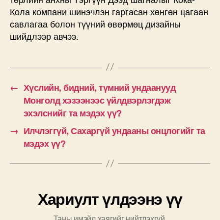
Кола компани шинэчлэн гаргасан хөнгөн цагаан
савлагаа болон түүний өвөрмөц дизайны
шийдлээр авчээ.
←
Хүслийн, бидний, түмний ундаанууд
Монголд хэзээнээс үйлдвэрлэгдэж
эхэлснийг та мэдэх үү?
→
Илчлэггүй, Сахаргүй ундааны онцлогийг та
мэдэх үү?
Хариулт үлдээнэ үү
Таны имэйл хаягийг нийтлэхгүй.