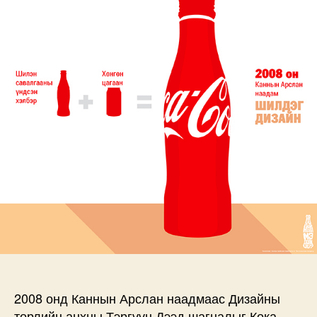
дээр
2008 онд Каннын Арслан наадмаас Дизайны
төрлийн анхны Тэргүүн Дээд шагналыг Кока-