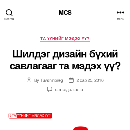
MCS
Search
Menu
Categories
ТА ҮҮНИЙГ МЭДЭХ ҮҮ?
Шилдэг дизайн бүхий
савлагааг та мэдэх үү?
By
Tuvshinbileg
2 сар 25, 2016
Post
Post
author
date
Шилдэг
сэтгэгдэл алга
дизайн
бүхий
савлагааг
та
мэдэх
үү?