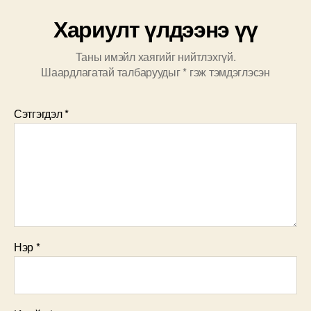
Хариулт үлдээнэ үү
Таны имэйл хаягийг нийтлэхгүй.
Шаардлагатай талбаруудыг
*
гэж тэмдэглэсэн
Сэтгэгдэл
*
Нэр
*