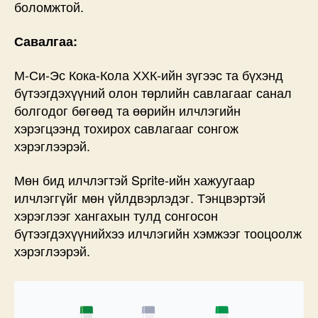
боломжтой.
Савалгаа:
М-Си-Эс Кока-Кола ХХК-ийн зүгээс та бүхэнд
бүтээгдэхүүний олон төрлийн савлагааг санал
болгодог бөгөөд та өөрийн илчлэгийн
хэрэгцээнд тохирох савлагааг сонгож
хэрэглээрэй.
Мөн бид илчлэгтэй Sprite-ийн хажуугаар
илчлэггүйг мөн үйлдвэрлэдэг. Тэнцвэртэй
хэрэглээг хангахын тулд сонгосон
бүтээгдэхүүнийхээ илчлэгийн хэмжээг тооцоолж
хэрэглээрэй.