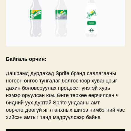
Байгаль орчин:
Дашрамд дурдахад Sprite брэнд савлагааны
ногоон өнгөө тунгалаг болгосноор хуванцрыг
дахин боловсруулах процесст үнэтэй хувь
нэмэр оруулсан юм. Өнгө төрхөө өөрчилсөн ч
бидний уух дуртай Sprite ундааны амт
өөрчлөгдөөгүй яг л анхных шигээ нимбэгний час
хийсэн амтыг танд мэдрүүлсээр байна