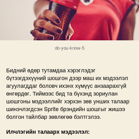
do-you-know-5
Бидний өдөр тутамдаа хэрэглэдэг
бүтээгдэхүүний шошгон дээр маш их мэдээлэл
агуулагддаг боловч ихэнх хүмүүс анзаарахгүй
өнгөрдөг. Тиймээс бид та бүхэнд зориулан
шошгоны мэдээллийг хэрхэн зөв унших талаар
шинэчлэгдсэн Sprite брэндийн шошгыг жишээ
болгон тайлбар зөвлөгөө бэлтгэлээ.
Илчлэгийн талаарх мэдээлэл: