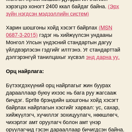
хэрэгцээ хоногт 2400 ккал байдаг байна.
(Эрх
зүйн нэгдсэн мэдээллийн систем)
Харин шошгоны хойд хэсэгт байрлах
(MSN
0687-3-2015)
гэдэг нь хийжүүлсэн ундааны
Монгол Улсын үндэсний стандартын дагуу
үйлдвэрлэсэн гэдгийг илтгэнэ. Уг стандарттай
дэлгэрэнгүй танилцахыг хүсвэл
энд дарна уу.
Орц найрлага:
Бүтээгдэхүүний орц найрлагыг жин буурах
дарааллаар буюу ихээс нь бага руу жагсааж
бичдэг. Sprite брэндийн шошгоны хойд хэсэгт
байрлах найрлагын хэсгийг харвал: ус, сахар,
хийжүүлэгч, хүчиллэг зохицуулагч, нөөшлөгч,
чихэрлэг амт оруулагч болон амт үнэр
оруулагчид гэсэн дарааллаар бичигдсэн байна.