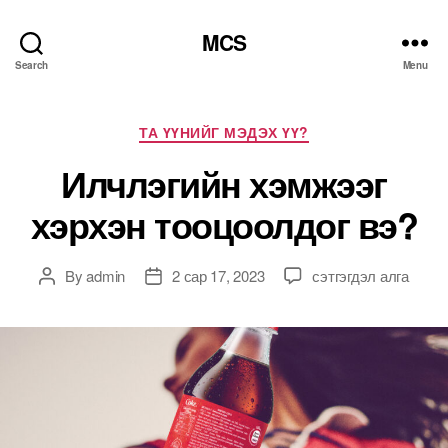
MCS
Search
Menu
Categories
ТА ҮҮНИЙГ МЭДЭХ ҮҮ?
Илчлэгийн хэмжээг
хэрхэн тооцоолдог вэ?
Илчлэгийн
By
admin
2 сар 17, 2023
сэтгэгдэл алга
Post
Post
хэмжээг
author
date
хэрхэн
тооцоолдог
вэ?
дээр