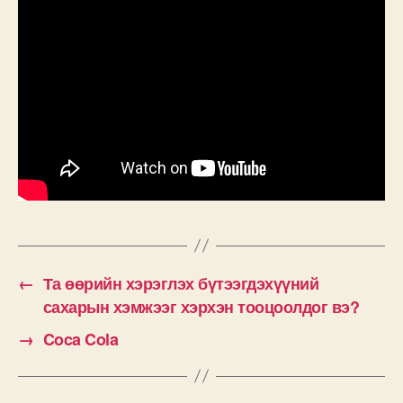
←
Та өөрийн хэрэглэх бүтээгдэхүүний
сахарын хэмжээг хэрхэн тооцоолдог вэ?
→
Coca Cola