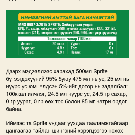
Дээрх мэдээллээс харахад 500мл Sprite
бүтээгдэхүүний 95% буюу 475 мл нь ус, 25 мл нь
нүүрс ус юм. Үлдсэн 5%-ийг дотор нь задалбал:
100ккал илчлэг, 24.5 мл нүүрс ус, 24.5 гр сахар,
0 гр уураг, 0 гр өөх тос болон 85 мг натри ордог
байна.
Иймээс та Sprite ундааг уухдаа тааламжтайгаар
цангаагаа тайлан шингэний хэрэгцээгээ нөхөх