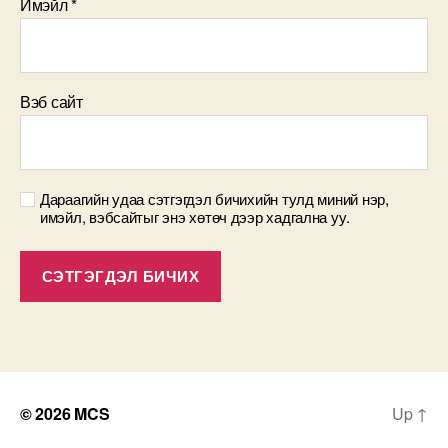
Имэйл
*
Вэб сайт
Дараагийн удаа сэтгэгдэл бичихийн тулд миний нэр,
имэйл, вэбсайтыг энэ хөтөч дээр хадгална уу.
© 2026
MCS
Up
↑