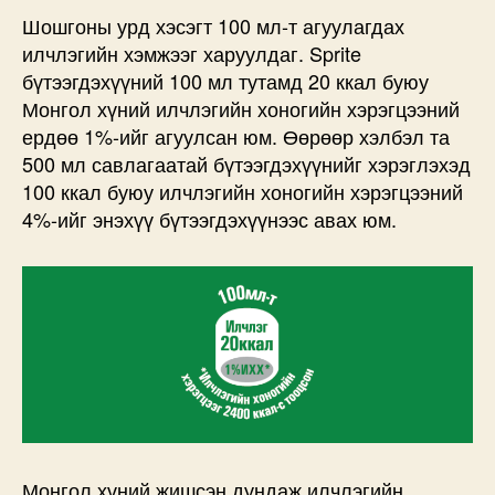
Шошгоны урд хэсэгт 100 мл-т агуулагдах
илчлэгийн хэмжээг харуулдаг. Sprite
бүтээгдэхүүний 100 мл тутамд 20 ккал буюу
Монгол хүний илчлэгийн хоногийн хэрэгцээний
ердөө 1%-ийг агуулсан юм. Өөрөөр хэлбэл та
500 мл савлагаатай бүтээгдэхүүнийг хэрэглэхэд
100 ккал буюу илчлэгийн хоногийн хэрэгцээний
4%-ийг энэхүү бүтээгдэхүүнээс авах юм.
Монгол хүний жишсэн дундаж илчлэгийн