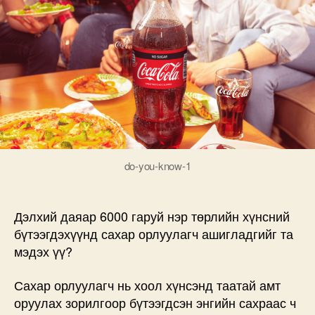
амт
оруулагчийн
тухай
мэдмээр
байна
уу?
дээр
do-you-know-1
Дэлхий даяар 6000 гаруй нэр төрлийн хүнсний
бүтээгдэхүүнд сахар орлуулагч ашигладгийг та
мэдэх үү?
Сахар орлуулагч нь хоол хүнсэнд таатай амт
оруулах зорилгоор бүтээгдсэн энгийн сахраас ч