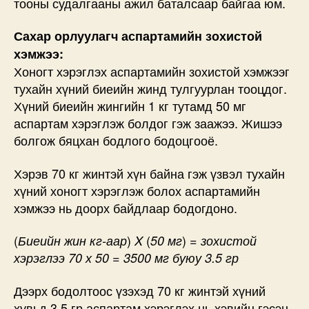
тооны судалгааны ажил баталсаар байгаа юм.
Сахар орлуулагч аспартамийн зохистой
хэмжээ:
Хоногт хэрэглэх аспартамийн зохистой хэмжээг
тухайн хүний биеийн жинд тулгуурлан тооцдог.
Хүний биеийн жингийн 1 кг тутамд 50 мг
аспартам хэрэглэж болдог гэж заажээ. Жишээ
болгож бяцхан бодлого бодоцгооё.
Хэрэв 70 кг жинтэй хүн байна гэж үзвэл тухайн
хүний хоногт хэрэглэж болох аспартамийн
хэмжээ нь доорх байдлаар бодогдоно.
(​
)
(
) =
Биеийн жин кг-аар
X
50 мг
зохистой
хэрэглээ 70 х 50 = 3500 мг буюу 3.5 гр
Дээрх бодолтоос үзэхэд 70 кг жинтэй хүний
хувьд 3.5 гр аспартам хэрэглэх нь хэвийн гэсэн