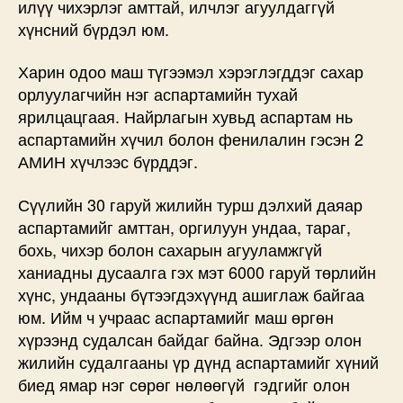
илүү чихэрлэг амттай, илчлэг агуулдаггүй
хүнсний бүрдэл юм.
Харин одоо маш түгээмэл хэрэглэгддэг сахар
орлуулагчийн нэг аспартамийн тухай
ярилцацгаая. Найрлагын хувьд аспартам нь
аспартамийн хүчил болон фенилалин гэсэн 2
АМИН хүчлээс бүрддэг.
Сүүлийн 30 гаруй жилийн турш дэлхий даяар
аспартамийг амттан, оргилуун ундаа, тараг,
бохь, чихэр болон сахарын агууламжгүй
ханиадны дусаалга гэх мэт 6000 гаруй төрлийн
хүнс, ундааны бүтээгдэхүүнд ашиглаж байгаа
юм. Ийм ч учраас аспартамийг маш өргөн
хүрээнд судалсан байдаг байна. Эдгээр олон
жилийн судалгааны үр дүнд аспартамийг хүний
биед ямар нэг сөрөг нөлөөгүй гэдгийг олон