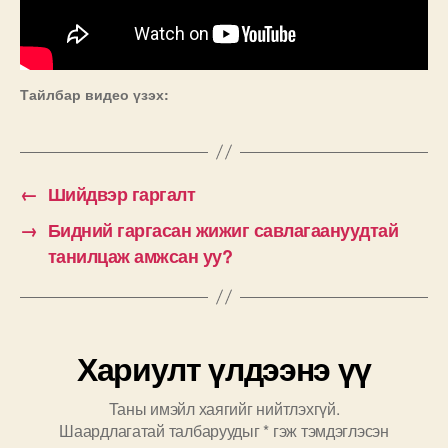
Тайлбар видео үзэх:
←
Шийдвэр гаргалт
→
Бидний гаргасан жижиг савлагаануудтай
танилцаж амжсан уу?
Хариулт үлдээнэ үү
Таны имэйл хаягийг нийтлэхгүй.
Шаардлагатай талбаруудыг
*
гэж тэмдэглэсэн