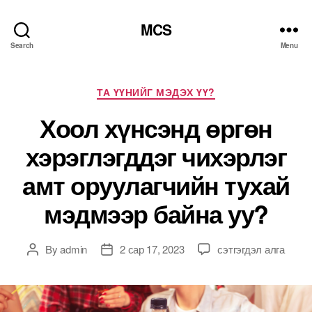
MCS
Search
Menu
Categories
ТА ҮҮНИЙГ МЭДЭХ ҮҮ?
Хоол хүнсэнд өргөн
хэрэглэгддэг чихэрлэг
амт оруулагчийн тухай
мэдмээр байна уу?
Хоол
By
admin
2 сар 17, 2023
сэтгэгдэл алга
Post
Post
хүнсэнд
author
date
өргөн
хэрэглэгддэг
чихэрлэг