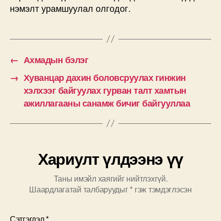
нэмэлт урамшуулал олгодог.
←
Ахмадын бэлэг
→
Хуванцар дахин боловсруулах гинжин
хэлхээг байгуулах гурван талт хамтын
ажиллагааны санамж бичиг байгууллаа
Хариулт үлдээнэ үү
Таны имэйл хаягийг нийтлэхгүй.
Шаардлагатай талбаруудыг
*
гэж тэмдэглэсэн
Сэтгэгдэл
*