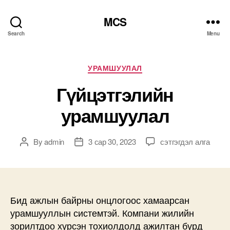
MCS
Search
Menu
Categories
УРАМШУУЛАЛ
Гүйцэтгэлийн
урамшуулал
Гүйцэтгэлийн
By
admin
3 сар 30, 2023
сэтгэгдэл алга
Post
Post
урамшуулал
author
date
дээр
Бид ажлын байрны онцлогоос хамаарсан
урамшууллын системтэй. Компани жилийн
зорилтдоо хүрсэн тохиолдолд ажилтан бүрд