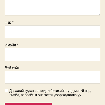
Нэр
*
Имэйл
*
Вэб сайт
Дараагийн удаа сэтгэгдэл бичихийн тулд миний нэр,
имэйл, вэбсайтыг энэ хөтөч дээр хадгална уу.