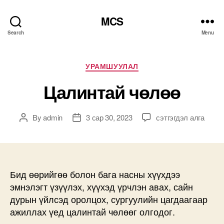
MCS
Search
Menu
Categories
УРАМШУУЛАЛ
Цалинтай чөлөө
Цалинтай
By
admin
3 сар 30, 2023
сэтгэгдэл алга
Post
Post
чөлөө
author
date
дээр
Бид өөрийгөө болон бага насны хүүхдээ
эмнэлэгт үзүүлэх, хүүхэд үрчлэн авах, сайн
дурын үйлсэд оролцох, сургуулийн цагдаагаар
ажиллах үед цалинтай чөлөөг олгодог.