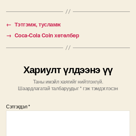
←
Тэтгэмж, тусламж
→
Coca-Cola Coin хөтөлбөр
Хариулт үлдээнэ үү
Таны имэйл хаягийг нийтлэхгүй.
Шаардлагатай талбаруудыг
*
гэж тэмдэглэсэн
Сэтгэгдэл
*