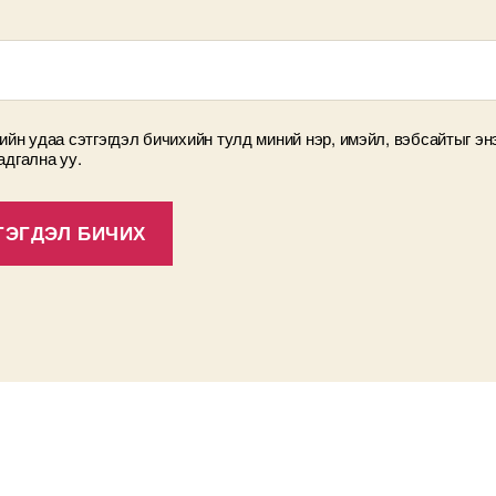
ийн удаа сэтгэгдэл бичихийн тулд миний нэр, имэйл, вэбсайтыг эн
адгална уу.