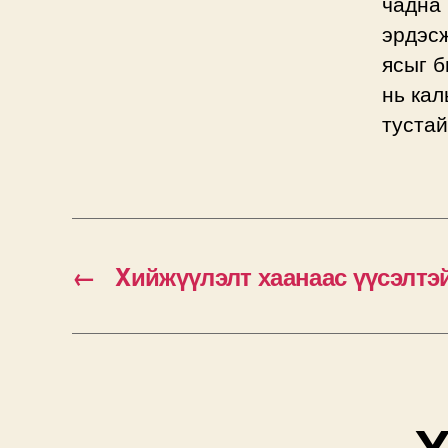
чадна 
эрдэсж
ясыг б
нь кал
тустай
←
Xийжүүлэлт хаанаас үүсэлтэ
Х