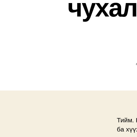
чухал
Тийм. 
ба хүү