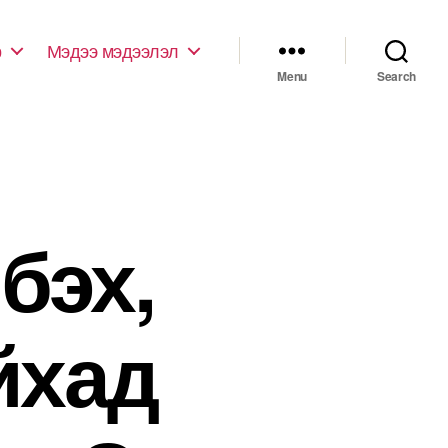
р
Мэдээ мэдээлэл
Menu
Search
бэх,
йхад