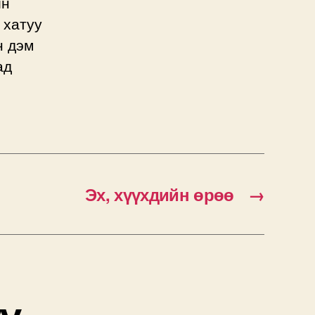
йн
 хатуу
н дэм
ад
Эх, хүүхдийн өрөө
→
үү