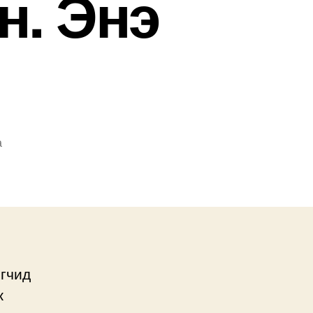
н. Энэ
а
эгчид
ж