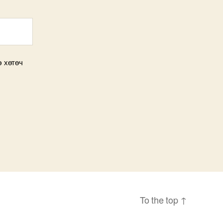
э хөтөч
To the top
↑