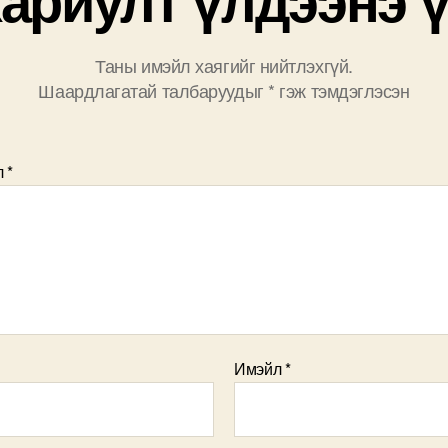
Таны имэйл хаягийг нийтлэхгүй.
Шаардлагатай талбаруудыг
*
гэж тэмдэглэсэн
л
*
Имэйл
*