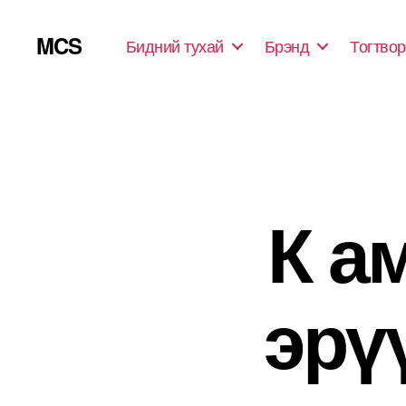
MCS
Бидний тухай
Брэнд
Тогтвор
К а
эрү