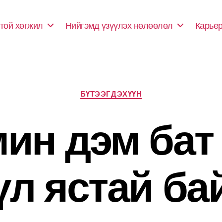
той хөгжил
Нийгэмд үзүүлэх нөлөөлөл
Карье
Categories
БҮТЭЭГДЭХҮҮН
мин дэм бат 
үл ястай ба