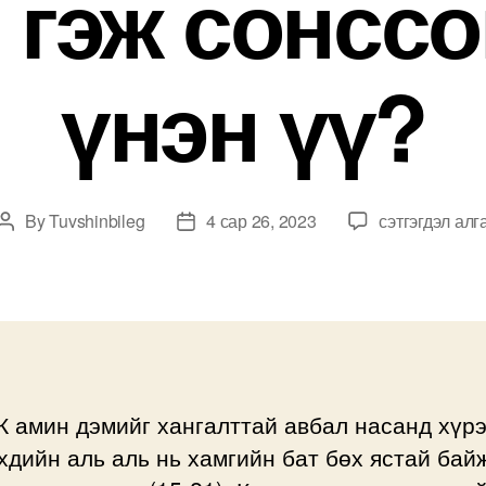
 гэж сонссо
үнэн үү?
К
By
Tuvshinbileg
4 сар 26, 2023
сэтгэгдэл алг
Post
Post
амин
author
date
дэм
бат
бэх,
эрүүл
ястай
байхад
К амин дэмийг хангалттай авбал насанд хүр
чухал
хдийн аль аль нь хамгийн бат бөх ястай бай
гэж
сонссон.