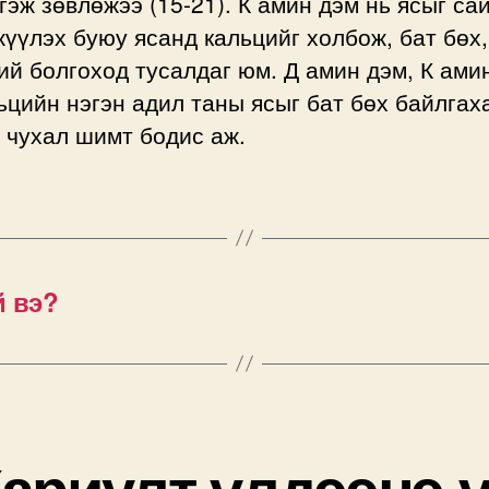
гэж зөвлөжээ (15-21). К амин дэм нь ясыг са
Энэ
үүлэх буюу ясанд кальцийг холбож, бат бөх,
үнэн
ий болгоход тусалдаг юм. Д амин дэм, К ами
үү?
ьцийн нэгэн адил таны ясыг бат бөх байлгах
дээр
 чухал шимт бодис аж.
й вэ?
ариулт үлдээнэ 