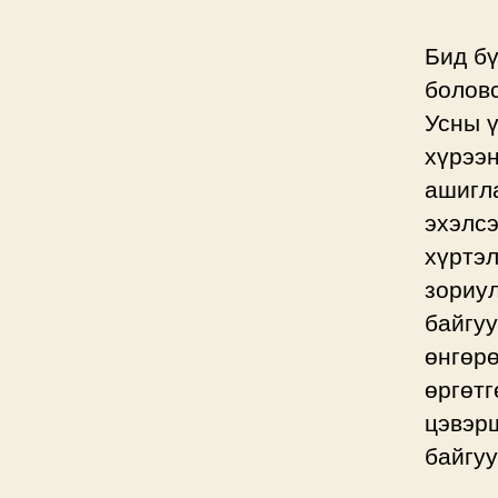
Бид б
болов
Усны 
хүрээн
ашигла
эхэлсэ
хүртэл
зориул
байгуу
өнгөр
өргөтг
цэвэр
байгуу