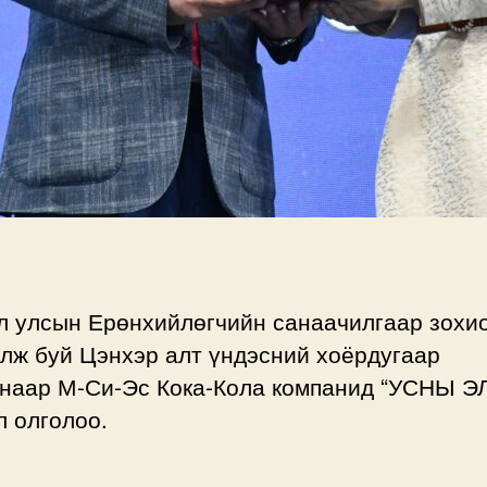
л улсын Ерөнхийлөгчийн санаачилгаар зохи
лж буй Цэнхэр алт үндэсний хоёрдугаар
анаар М-Си-Эс Кока-Кола компанид “УСНЫ Э
 олголоо.