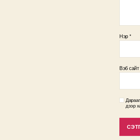
Нэр
*
Вэб сайт
Дарааг
дээр х