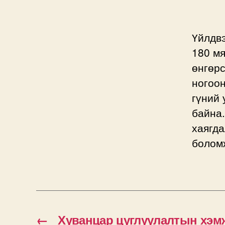
Үйлдв
180 мя
өнгөрс
ногоон
гүний 
байна
хаягда
болом
←
Хуванцар цуглуулалтын хэмж