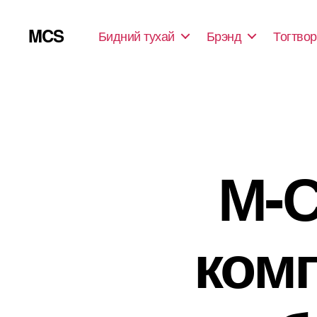
MCS
Бидний тухай
Брэнд
Тогтвор
М-С
ком