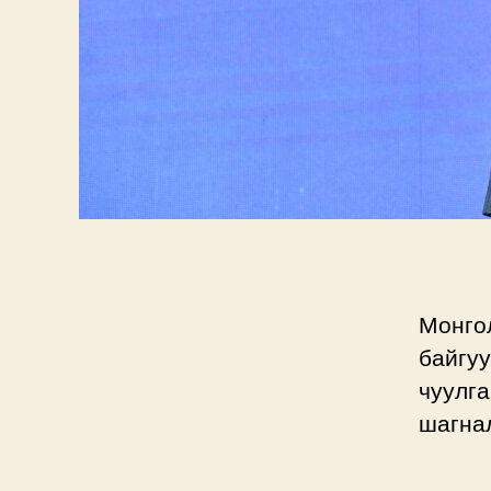
Монго
байгуу
чуулг
шагнал