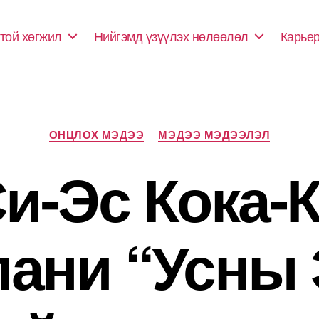
той хөгжил
Нийгэмд үзүүлэх нөлөөлөл
Карье
Categories
ОНЦЛОХ МЭДЭЭ
МЭДЭЭ МЭДЭЭЛЭЛ
и-Эс Кока-
пани “Усны 