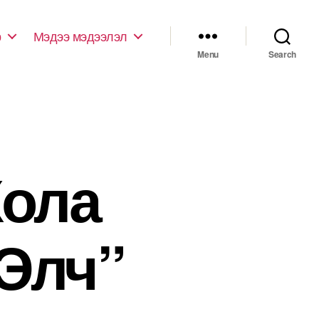
р
Мэдээ мэдээлэл
Menu
Search
Кола
Элч”