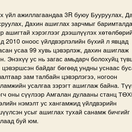
үх үйл ажиллагаандаа 3R буюу Бууруулах, Д
сруулах, Дахин ашиглах зарчмыг баримталда
үр ашигтай хэрэглээг дээшлүүлэх хөтөлбөри
д 2010 оноос үйлдвэрлэлийн бүхий л явцад
сан усаа 99 хувь цэвэрлэж, дахин ашиглаж
н. Энэхүү ус нь загас амьдарч болохуйц тү
 цэвэршсэн байдаг бөгөөд ундны уснаас бу
алтаар зам талбайн цэвэрлэгээ, ногоон
ламжийн усалгаа зэрэгт ашиглаж байна. Тү
өгч оны сүүлээр Амгалан дулааны станц ТӨХ
өлийн нэмэлт ус хангамжид үйлдвэрийн
шүүлсэн усыг ашиглах тухай санамж бичгийг
лаад буй юм.