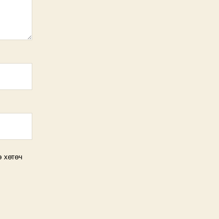
э хөтөч