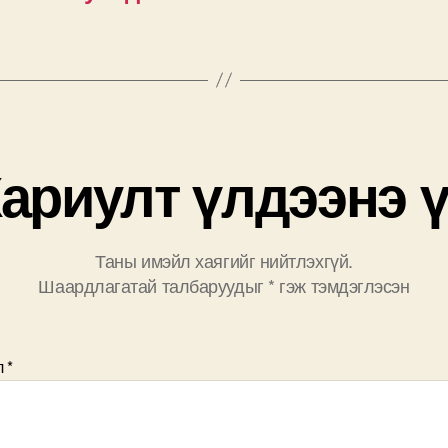
ариулт үлдээнэ 
Таны имэйл хаягийг нийтлэхгүй.
Шаардлагатай талбаруудыг
*
гэж тэмдэглэсэн
л
*