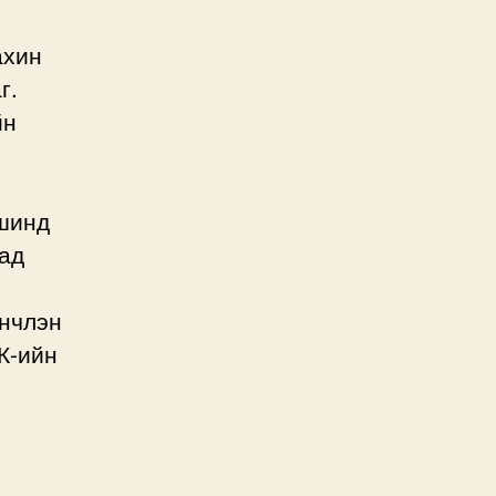
ахин
г.
йн
вшинд
сад
үнчлэн
К-ийн