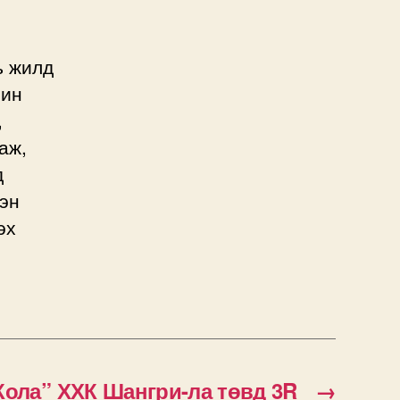
ь жилд
рин
,
аж,
д
эн
эх
Кола” ХХК Шангри-ла төвд 3R
→