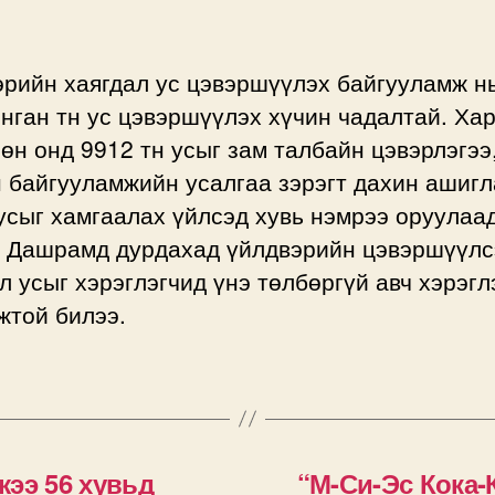
эрийн хаягдал ус цэвэршүүлэх байгууламж н
нган тн ус цэвэршүүлэх хүчин чадалтай. Ха
өн онд 9912 тн усыг зам талбайн цэвэрлэгээ
 байгууламжийн усалгаа зэрэгт дахин ашигл
усыг хамгаалах үйлсэд хувь нэмрээ оруулаа
. Дашрамд дурдахад үйлдвэрийн цэвэршүүлс
л усыг хэрэглэгчид үнэ төлбөргүй авч хэрэгл
жтой билээ.
ээ 56 хувьд
“М-Си-Эс Кока-