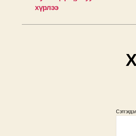
хүрлээ
Х
Сэтгэгдэ