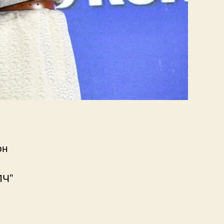
он
ЛЧ”