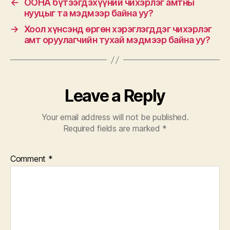
←
OOHA бүтээгдэхүүний чихэрлэг амтны
нууцыг та мэдмээр байна уу?
→
Хоол хүнсэнд өргөн хэрэглэгддэг чихэрлэг
амт оруулагчийн тухай мэдмээр байна уу?
Leave a Reply
Your email address will not be published.
Required fields are marked
*
Comment
*