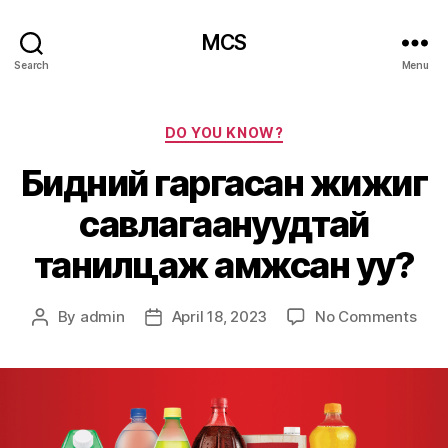
MCS
Search
Menu
Categories
DO YOU KNOW?
Бидний гаргасан жижиг
савлагаануудтай
танилцаж амжсан уу?
on
By
admin
April 18, 2023
No Comments
Post
Post
Бид
author
date
гар
жиж
сав
тан
амж