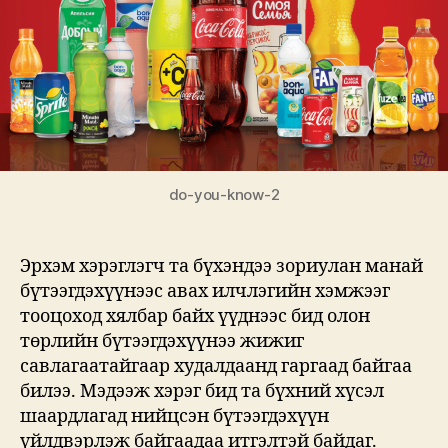
уу?
do-you-know-2
Эрхэм хэрэглэгч та бүхэндээ зориулан манай
бүтээгдэхүүнээс авах илчлэгийн хэмжээг
тооцоход хялбар байх үүднээс бид олон
төрлийн бүтээгдэхүүнээ жижиг
савлагаатайгаар худалдаанд гаргаад байгаа
билээ. Мэдээж хэрэг бид та бүхний хүсэл
шаардлагад нийцсэн бүтээгдэхүүн
үйлдвэрлэж байгаадаа итгэлтэй байдаг.