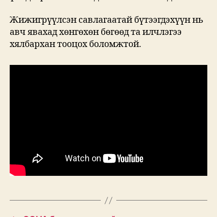
Жижигрүүлсэн савлагаатай бүтээгдэхүүн нь
авч явахад хөнгөхөн бөгөөд та илчлэгээ
хялбархан тооцох боломжтой.