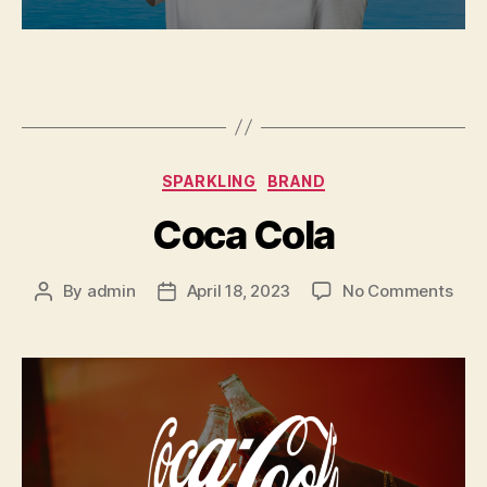
Categories
SPARKLING
BRAND
Coca Cola
on
By
admin
April 18, 2023
No Comments
Post
Post
Coc
author
date
Cola