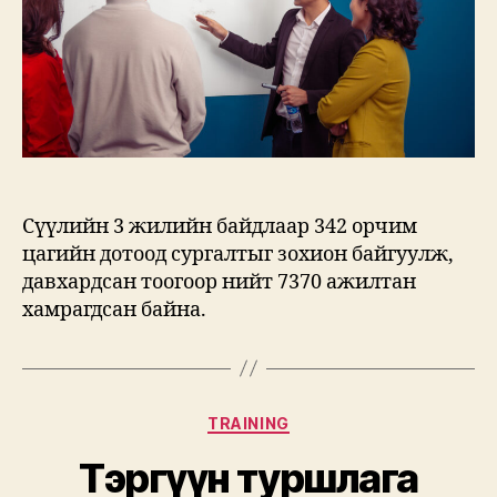
Сүүлийн 3 жилийн байдлаар 342 орчим
цагийн дотоод сургалтыг зохион байгуулж,
давхардсан тоогоор нийт 7370 ажилтан
хамрагдсан байна.
Categories
TRAINING
Тэргүүн туршлага