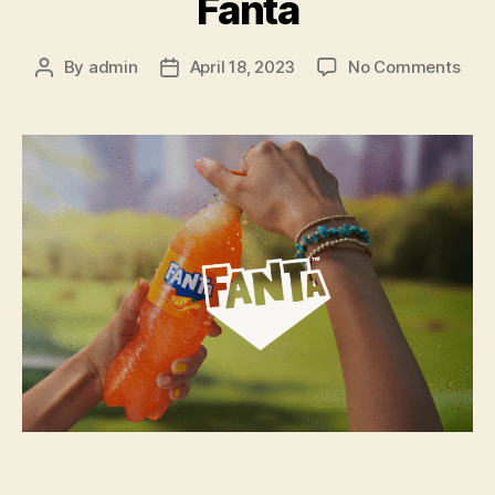
Fanta
on
By
admin
April 18, 2023
No Comments
Post
Post
Fant
author
date