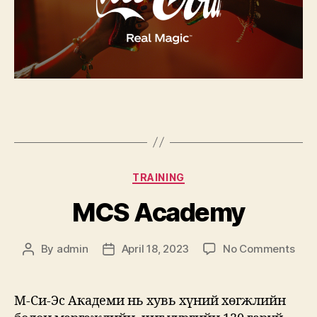
Categories
TRAINING
MCS Academy
on
By
admin
April 18, 2023
No Comments
Post
Post
MC
author
date
Aca
М-Си-Эс Академи нь хувь хүний хөгжлийн