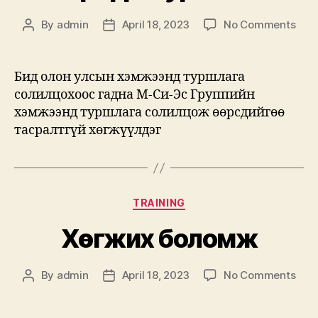
on
By
admin
April 18, 2023
No Comments
Post
Post
Тэр
author
date
тур
Бид олон улсын хэмжээнд туршлага
солилцохоос гадна М-Си-Эс Группийн
хэмжээнд туршлага солилцож өөрсдийгөө
тасралтгүй хөгжүүлдэг
Categories
TRAINING
Хөгжих боломж
on
By
admin
April 18, 2023
No Comments
Post
Post
Хөг
author
date
бол