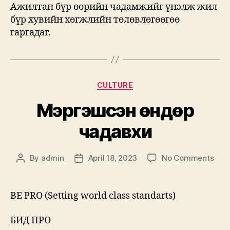
Ажилтан бүр өөрийн чадамжийг үнэлж жил
бүр хувийн хөгжлийн төлөвлөгөөгөө
гаргадаг.
Categories
CULTURE
Мэргэшсэн өндөр
чадавхи
on
By
admin
April 18, 2023
No Comments
Post
Post
Мэр
author
date
өнд
чад
BE PRO (Setting world class standarts)
БИД ПРО