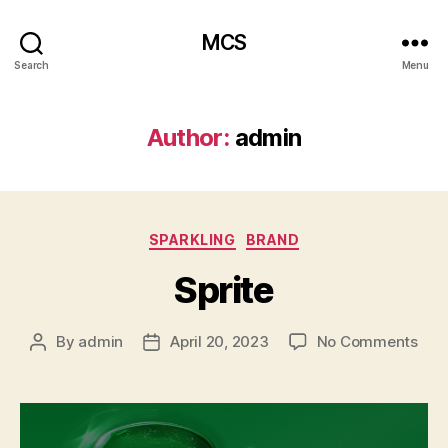
MCS
Search
Menu
Author:
admin
Categories
SPARKLING
BRAND
Sprite
on
By
admin
April 20, 2023
No Comments
Post
Post
Spri
author
date