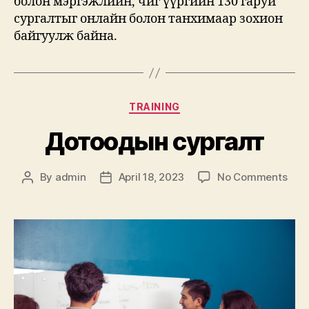
болон мэргэжлийн, чиг үүргийн 130 гаруй
сургалтыг онлайн болон танхимаар зохион
байгуулж байна.
Categories
TRAINING
Дотоодын сургалт
on
By
admin
April 18, 2023
No Comments
Post
Post
Дот
author
date
сур