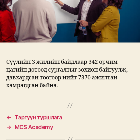
Сүүлийн 3 жилийн байдлаар 342 орчим
цагийн дотоод сургалтыг зохион байгуулж,
давхардсан тоогоор нийт 7370 ажилтан
хамрагдсан байна.
←
Тэргүүн туршлага
→
MCS Academy