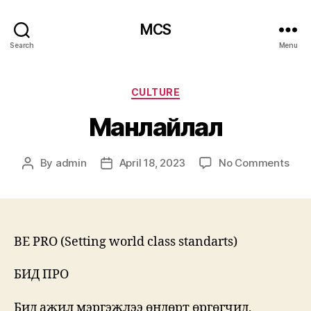
MCS
Search
Menu
Categories
CULTURE
Манлайлал
on
By
admin
April 18, 2023
No Comments
Post
Post
Ман
author
date
BE PRO (Setting world class standarts)
БИД ПРО
Бид ажил мэргэжлээ өндөрт өргөгчид,