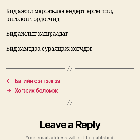
Бид ажил мэргэжлээ өндөрт өргөгчид,
өнгөлөн тордогчид
Бид ажлыг хашраадаг
Бид хамтдаа суралцаж хөгчдөг
←
Багийн сэтгэлгээ
→
Хөгжих боломж
Leave a Reply
Your email address will not be published.