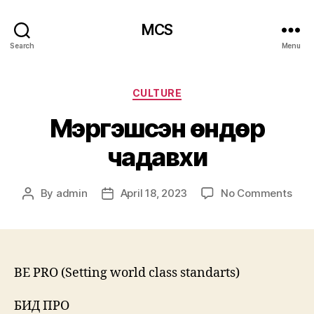
MCS
Search
Menu
Categories
CULTURE
Мэргэшсэн өндөр
чадавхи
on
By
admin
April 18, 2023
No Comments
Post
Post
Мэр
author
date
өнд
чад
BE PRO (Setting world class standarts)
БИД ПРО