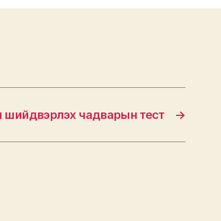
 шийдвэрлэх чадварын тест
→