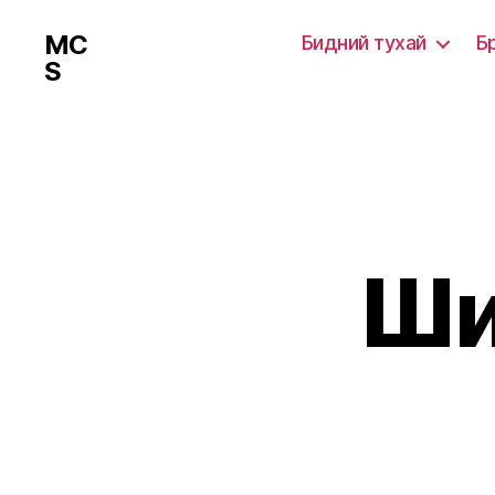
MC
Бидний тухай
Б
S
Ши