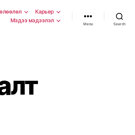
нөлөөлөл
Карьер
Мэдээ мэдээлэл
Menu
Search
алт
n
ийдвэр
аргалт