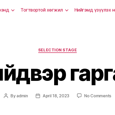
рэнд
Тогтвортой хөгжил
Нийгэмд үзүүлэх 
Categories
SELECTION STAGE
йдвэр гарг
o
By
admin
April 18, 2023
No Comments
Post
Post
Ш
author
date
г